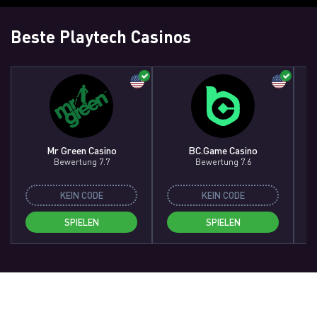
Beste Playtech Casinos
Mr Green Casino
BC.Game Casino
Bewertung 7.7
Bewertung 7.6
KEIN CODE
KEIN CODE
SPIELEN
SPIELEN