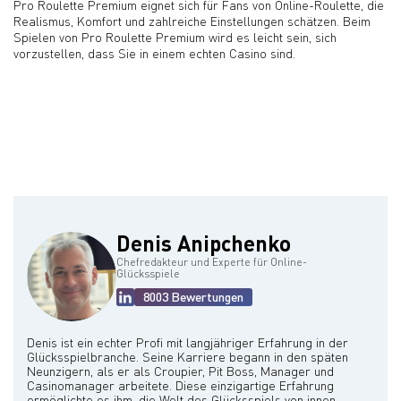
Pro Roulette Premium eignet sich für Fans von Online-Roulette, die
Realismus, Komfort und zahlreiche Einstellungen schätzen. Beim
Spielen von Pro Roulette Premium wird es leicht sein, sich
vorzustellen, dass Sie in einem echten Casino sind.
Denis Anipchenko
Chefredakteur und Experte für Online-
Glücksspiele
8003 Bewertungen
Denis ist ein echter Profi mit langjähriger Erfahrung in der
Glücksspielbranche. Seine Karriere begann in den späten
Neunzigern, als er als Croupier, Pit Boss, Manager und
Casinomanager arbeitete. Diese einzigartige Erfahrung
ermöglichte es ihm, die Welt des Glücksspiels von innen