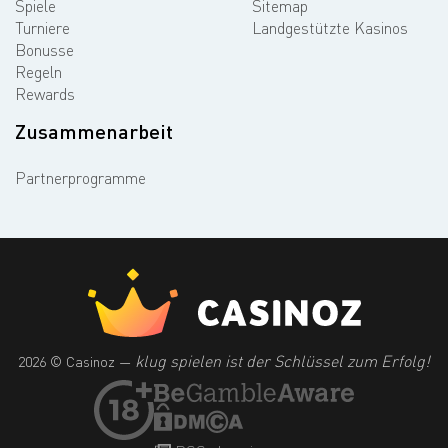
Spiele
Sitemap
Turniere
Landgestützte Kasinos
Bonusse
Regeln
Rewards
Zusammenarbeit
Partnerprogramme
klug spielen ist der Schlüssel zum Erfolg!
2026 © Casinoz —