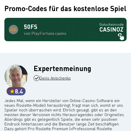
Promo-Codes für das kostenlose Spiel
Gutscheincode
50FS
CASINOZ
von PlayFortuna casino
Expertenmeinung
Denis Anipchenko
8.4
Jedes Mal, wenn ein Hersteller von Online-Casino-Software ein
neues Roulette-Modell herausbringt, fragt man sich, womit er uns
Spieler noch überraschen wird. Ehrlich gesagt, gibt es an den
meisten dieser Versionen nichts Herausragendes oder Originelles.
Allerdings gibt es gelegentlich Spiele, die einen sehr positiven
Eindruck hinterlassen und die Benutzer lange Zeit beschäftigen.
Dazu gehört Pro Roulette Premium («Professional Roulette