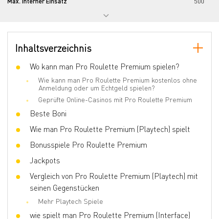
Max. interner Einsatz
500
Min. externer Einsatz
1
Max. externer Einsatz
500
Inhaltsverzeichnis
Nebeneinsätze
Ja
Call Einsatz
Wo kann man Pro Roulette Premium spielen?
Nein
Wie kann man Pro Roulette Premium kostenlos ohne
Nachbar
Ja
Anmeldung oder um Echtgeld spielen?
Completes
Ja
Geprüfte Online-Casinos mit Pro Roulette Premium
Beste Boni
Finals
Ja
Wie man Pro Roulette Premium (Playtech) spielt
Casino-Vorteile
2,70%
Bonusspiele Pro Roulette Premium
Jackpots
Vergleich von Pro Roulette Premium (Playtech) mit
seinen Gegenstücken
Mehr Playtech Spiele
wie spielt man Pro Roulette Premium (Interface)