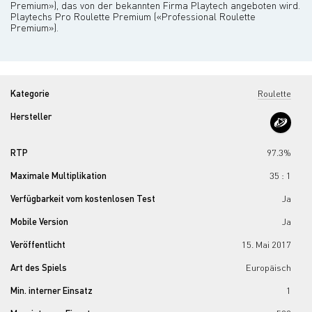
Premium»), das von der bekannten Firma Playtech angeboten wird.
Playtechs Pro Roulette Premium («Professional Roulette
Premium»).
Kategorie
Roulette
Hersteller
RTP
97.3%
Maximale Multiplikation
35 : 1
Verfügbarkeit vom kostenlosen Test
Ja
Mobile Version
Ja
Veröffentlicht
15. Mai 2017
Art des Spiels
Europäisch
Min. interner Einsatz
1