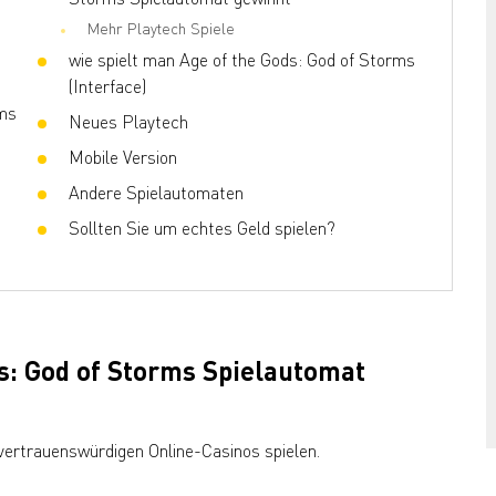
Mehr Playtech Spiele
wie spielt man Age of the Gods: God of Storms
(Interface)
rms
Neues Playtech
Mobile Version
Andere Spielautomaten
Sollten Sie um echtes Geld spielen?
s: God of Storms Spielautomat
vertrauenswürdigen Online-Casinos spielen.