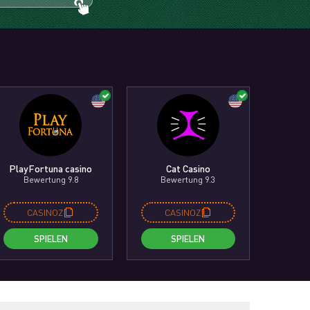
PlayFortuna casino
Cat Casino
Bewertung 9.8
Bewertung 9.3
CASINOZ
CASINOZ
SPIELEN
SPIELEN