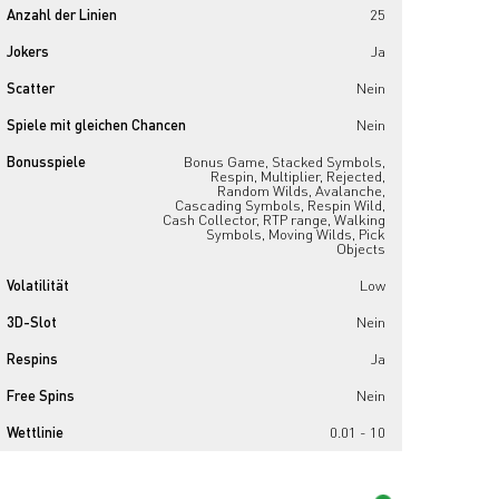
Anzahl der Linien
25
Jokers
Ja
Scatter
Nein
Spiele mit gleichen Chancen
Nein
Bonusspiele
Bonus Game, Stacked Symbols,
Respin, Multiplier, Rejected,
Random Wilds, Avalanche,
Cascading Symbols, Respin Wild,
Cash Collector, RTP range, Walking
Symbols, Moving Wilds, Pick
Objects
Volatilität
Low
3D-Slot
Nein
Respins
Ja
Free Spins
Nein
Wettlinie
0.01 - 10