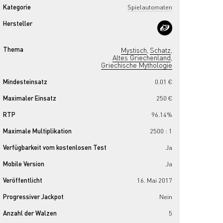
Kategorie
Spielautomaten
Hersteller
Thema
Mystisch
Schatz
,
,
Altes Griechenland
,
Griechische Mythologie
Mindesteinsatz
0.01 €
Maximaler Einsatz
250 €
RTP
96.14%
Maximale Multiplikation
2500 : 1
Verfügbarkeit vom kostenlosen Test
Ja
Mobile Version
Ja
Veröffentlicht
16. Mai 2017
Progressiver Jackpot
Nein
Anzahl der Walzen
5