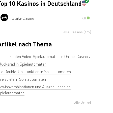
Top 10 Kasinos in Deutschland
Stake Casino
7.8
Alle Casinos
(469)
Artikel nach Thema
onus kaufen Video-Spielautomaten in Online-Casinos
lücksrad in Spielautomaten
ie Double-Up-Funktion in Spielautomaten
reispiele in Spielautomaten
ewinnkombinationen und Auszahlungen bei
pielautomaten
Alle Artikel