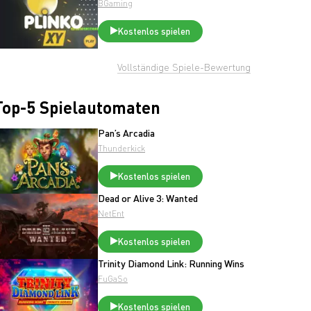
BGaming
Kostenlos spielen
Vollständige Spiele-Bewertung
Top-5 Spielautomaten
Pan’s Arcadia
Thunderkick
Kostenlos spielen
Dead or Alive 3: Wanted
NetEnt
Kostenlos spielen
Trinity Diamond Link: Running Wins
FuGaSo
Kostenlos spielen