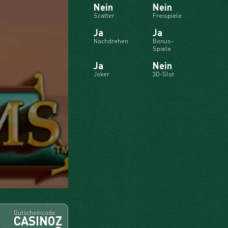
Nein
Nein
Scatter
Freispiele
Ja
Ja
Nachdrehen
Bonus-
Spiele
Ja
Nein
Joker
3D-Slot
Gutscheincode
CASINOZ