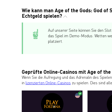
Wie kann man Age of the Gods: God of
Echtgeld spielen?
Auf unserer Seite können Sie den Slot 
das Spiel im Demo-Modus: Wetten wer
platziert.
Geprüfte Online-Casinos mit Age of th
Wenn Sie die Aufregung und das Adrenalin des Spiele
in
lizenzierten Online-Casinos
zu spielen. Dies sind al