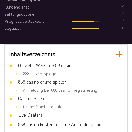
Kundendienst
9/10
Zahlungsoptionen
7/10
Spiele-Wettguthaben
Progressive Jackpots
8/10
Legalität
10/10
Spielautomaten (Ausnahmen sind möglich)
100%
Inhaltsverzeichnis
Offizielle Website 888 casino
888 casino Spiegel
888 casino online spielen
Anmeldung bei 888 casino (Registrierung)
Casino-Spiele
Online-Spielautomaten
Live Dealers
888 casino kostenlos ohne Anmeldung spielen