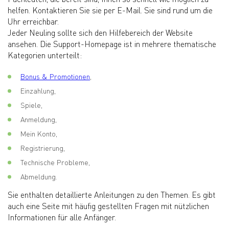
helfen. Kontaktieren Sie sie per E-Mail. Sie sind rund um die
Uhr erreichbar.
Jeder Neuling sollte sich den Hilfebereich der Website
ansehen. Die Support-Homepage ist in mehrere thematische
Kategorien unterteilt:
Bonus & Promotionen
,
Einzahlung,
Spiele,
Anmeldung,
Mein Konto,
Registrierung,
Technische Probleme,
Abmeldung.
Sie enthalten detaillierte Anleitungen zu den Themen. Es gibt
auch eine Seite mit häufig gestellten Fragen mit nützlichen
Informationen für alle Anfänger.