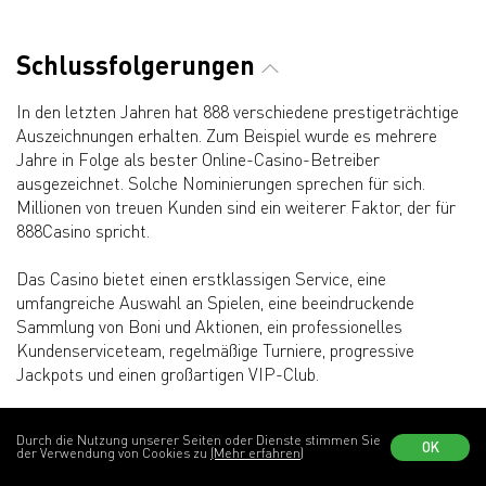
Schlussfolgerungen
In den letzten Jahren hat 888 verschiedene prestigeträchtige
Auszeichnungen erhalten. Zum Beispiel wurde es mehrere
Jahre in Folge als bester Online-Casino-Betreiber
ausgezeichnet. Solche Nominierungen sprechen für sich.
Millionen von treuen Kunden sind ein weiterer Faktor, der für
888Casino spricht.
Das Casino bietet einen erstklassigen Service, eine
umfangreiche Auswahl an Spielen, eine beeindruckende
Sammlung von Boni und Aktionen, ein professionelles
Kundenserviceteam, regelmäßige Turniere, progressive
Jackpots und einen großartigen VIP-Club.
Wir würden uns freuen, Ihre Meinung über 888Casino zu
Durch die Nutzung unserer Seiten oder Dienste stimmen Sie
erfahren. Schreiben Sie eine Bewertung und teilen Sie Ihre
OK
der Verwendung von Cookies zu
(Mehr erfahren)
Spielerfahrung mit anderen Lesern von Casinoz.