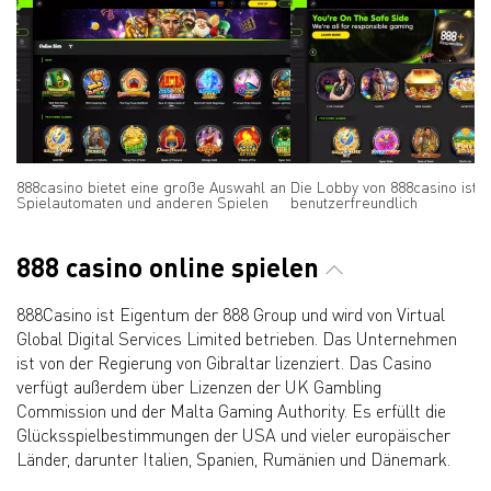
888casino bietet eine große Auswahl an
Die Lobby von 888casino ist
Spielautomaten und anderen Spielen
benutzerfreundlich
888 casino online spielen
888Casino ist Eigentum der 888 Group und wird von Virtual
Global Digital Services Limited betrieben. Das Unternehmen
ist von der Regierung von Gibraltar lizenziert. Das Casino
verfügt außerdem über Lizenzen der UK Gambling
Commission und der Malta Gaming Authority. Es erfüllt die
Glücksspielbestimmungen der USA und vieler europäischer
Länder, darunter Italien, Spanien, Rumänien und Dänemark.