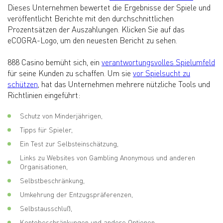
Dieses Unternehmen bewertet die Ergebnisse der Spiele und
veröffentlicht Berichte mit den durchschnittlichen
Prozentsätzen der Auszahlungen. Klicken Sie auf das
eCOGRA-Logo, um den neuesten Bericht zu sehen.
888 Casino bemüht sich, ein
verantwortungsvolles Spielumfeld
für seine Kunden zu schaffen. Um sie
vor Spielsucht zu
schützen
, hat das Unternehmen mehrere nützliche Tools und
Richtlinien eingeführt:
Schutz von Minderjährigen,
Tipps für Spieler,
Ein Test zur Selbsteinschätzung,
Links zu Websites von Gambling Anonymous und anderen
Organisationen,
Selbstbeschränkung,
Umkehrung der Entzugspräferenzen,
Selbstausschluß,
Kontobeschränkungen und andere Optionen.