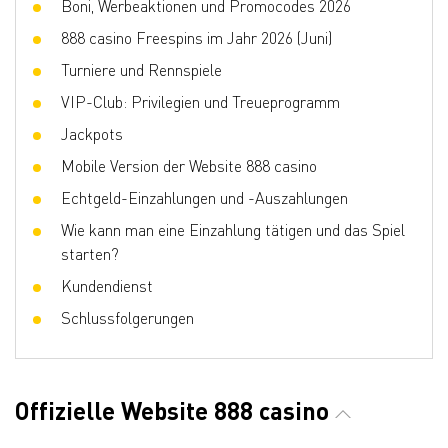
Boni, Werbeaktionen und Promocodes 2026
888 casino Freespins im Jahr 2026 (Juni)
Turniere und Rennspiele
VIP-Club: Privilegien und Treueprogramm
Jackpots
Mobile Version der Website 888 casino
Echtgeld-Einzahlungen und -Auszahlungen
Wie kann man eine Einzahlung tätigen und das Spiel
starten?
Kundendienst
Schlussfolgerungen
Offizielle Website 888 casino