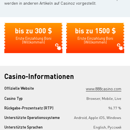
werden in anderen Artikeln auf Casinoz vorgestellt.
bis zu 300 $
bis zu 1500 $
Erste Einzahlung Boni
Erste Einzahlung Boni
(Willkommen)
(Willkommen)
Casino-Informationen
Offizielle Website
www.888casino.com
Casino Typ
Browser, Mobile, Live
Rückgabe-Prozentsatz (RTP)
96.77 %
Unterstützte Operationssysteme
Android, Apple iOS, Windows
Unterstützte Sprachen
English, Русский