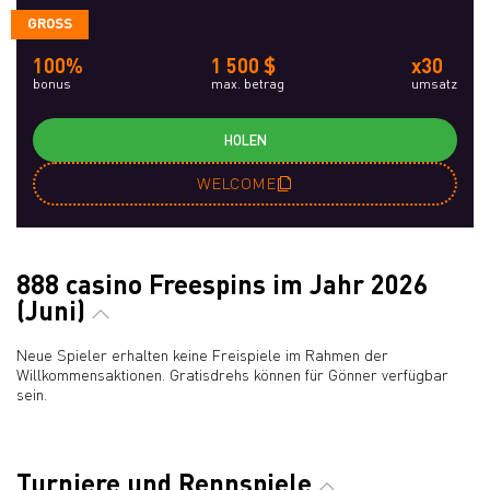
GROSS
100%
1 500 $
x30
bonus
max. betrag
umsatz
HOLEN
WELCOME
888 casino Freespins im Jahr 2026
(Juni)
Neue Spieler erhalten keine Freispiele im Rahmen der
Willkommensaktionen. Gratisdrehs können für Gönner verfügbar
sein.
Turniere und Rennspiele