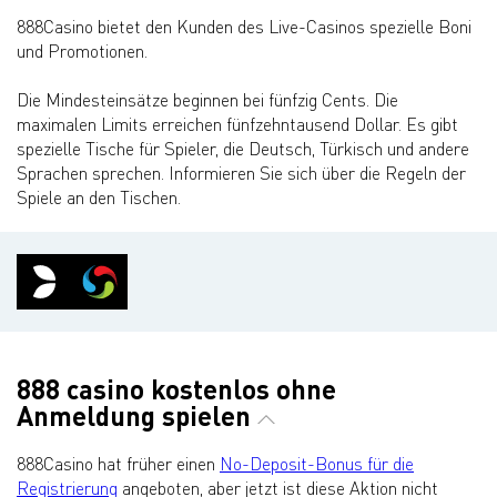
888Casino bietet den Kunden des Live-Casinos spezielle Boni
und Promotionen.
Die Mindesteinsätze beginnen bei fünfzig Cents. Die
maximalen Limits erreichen fünfzehntausend Dollar. Es gibt
spezielle Tische für Spieler, die Deutsch, Türkisch und andere
Sprachen sprechen. Informieren Sie sich über die Regeln der
Spiele an den Tischen.
888 casino kostenlos ohne
Anmeldung spielen
888Casino hat früher einen
No-Deposit-Bonus für die
Registrierung
angeboten, aber jetzt ist diese Aktion nicht