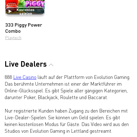
Kostenlos
spielen
333 Piggy Power
Combo
Playtech
Live Dealers
888
Live Casino
läuft auf der Plattform von Evolution Gaming.
Das berühmte Unternehmen ist einer der Marktführer im
Online-Glücksspiel. Es gibt Spiele aller gängigen Kategorien,
darunter Poker, Blackjack, Roulette und Baccarat.
Nur registrierte Kunden haben Zugang zu den Bereichen mit
Live-Dealer-Spielen. Sie können um Geld spielen. Es gibt
keinen kostenlosen Modus für Gäste. Das Video wird aus den
Studios von Evolution Gaming in Lettland gestreamt.