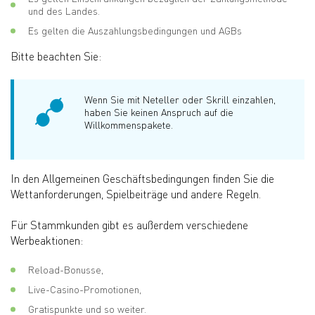
und des Landes.
Es gelten die Auszahlungsbedingungen und AGBs
Bitte beachten Sie:
Wenn Sie mit Neteller oder Skrill einzahlen,
haben Sie keinen Anspruch auf die
Willkommenspakete.
In den Allgemeinen Geschäftsbedingungen finden Sie die
Wettanforderungen, Spielbeiträge und andere Regeln.
Für Stammkunden gibt es außerdem verschiedene
Werbeaktionen:
Reload-Bonusse,
Live-Casino-Promotionen,
Gratispunkte und so weiter.