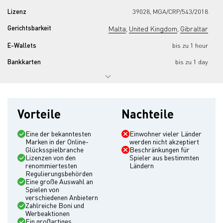
Lizenz
39028, MGA/CRP/543/2018
Gerichtsbarkeit
Malta
,
United Kingdom
,
Gibraltar
E-Wallets
bis zu 1 hour
Bankkarten
bis zu 1 day
Bankkonten
bis zu 3 day
Software
+19
Vorteile
Nachteile
Live-Plattformen
Eine der bekanntesten
Einwohner vieler Länder
In Ländern nicht erlaubt
Gibraltar,
Israel,
Türkei,
USA
Marken in der Online-
werden nicht akzeptiert
Glücksspielbranche
Beschränkungen für
Gründungsdatum
1997
Lizenzen von den
Spieler aus bestimmten
renommiertesten
Ländern
Aktuelle Regeln
Versionsverlauf
Regulierungsbehörden
Eine große Auswahl an
Spielen von
verschiedenen Anbietern
Zahlreiche Boni und
Zahlungsoptionen
Werbeaktionen
Ein großartiges