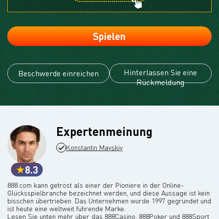
Spielen
Hinterlassen Sie eine
Beschwerde einreichen
Rückmeldung
Expertenmeinung
Konstantin Mayskiy
8.3
888.com kann getrost als einer der Pioniere in der Online-
Glücksspielbranche bezeichnet werden, und diese Aussage ist kein
bisschen übertrieben. Das Unternehmen wurde 1997 gegründet und
ist heute eine weltweit führende Marke.
Lesen Sie unten mehr über das 888Casino. 888Poker und 888Sport