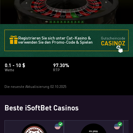
Registrieren Sie sich unter Cat-Kasino &
Gutscheincode
CASINOZ
verwenden Sie den Promo-Code & Spielen
0.1 - 10 $
97.30%
Wette
RTP
Die neueste Aktualisierung 02.10.2025
Beste iSoftBet Casinos