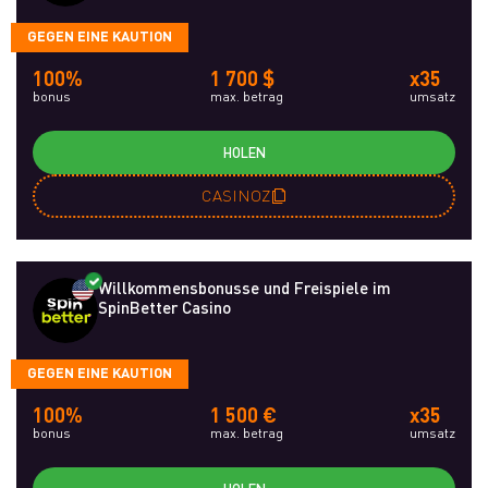
GEGEN EINE KAUTION
100%
1 700 $
x35
bonus
max. betrag
umsatz
HOLEN
CASINOZ
Willkommensbonusse und Freispiele im
SpinBetter Casino
GEGEN EINE KAUTION
100%
1 500 €
x35
bonus
max. betrag
umsatz