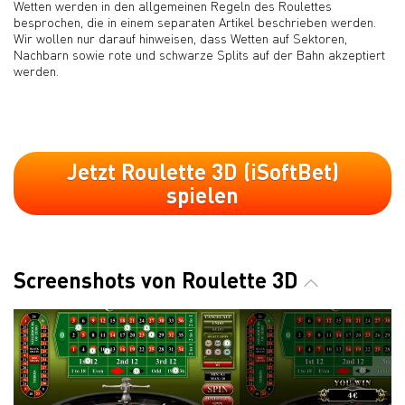
Wetten werden in den allgemeinen Regeln des Roulettes
besprochen, die in einem separaten Artikel beschrieben werden.
Wir wollen nur darauf hinweisen, dass Wetten auf Sektoren,
Nachbarn sowie rote und schwarze Splits auf der Bahn akzeptiert
werden.
Jetzt Roulette 3D (iSoftBet)
spielen
Screenshots von Roulette 3D