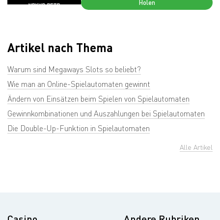
Holen
Artikel nach Thema
Warum sind Megaways Slots so beliebt?
Wie man an Online-Spielautomaten gewinnt
Ändern von Einsätzen beim Spielen von Spielautomaten
Gewinnkombinationen und Auszahlungen bei Spielautomaten
Die Double-Up-Funktion in Spielautomaten
Alle Artikel
Casino
Andere Rubriken