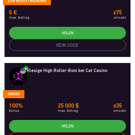
ZUR REGISTRIERUNG
5 €
x75
max. betrag
umsatz
HOLEN
KEIN CODE
Riesige High Roller-Boni bei Cat Casino
GROSS
100%
25 000 $
x35
bonus
max. betrag
umsatz
HOLEN