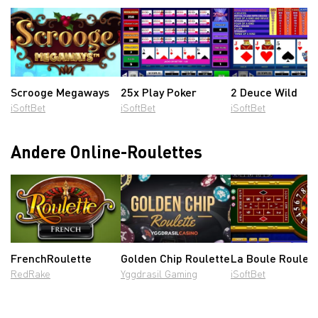
Scrooge Megaways
25x Play Poker
2 Deuce Wild
iSoftBet
iSoftBet
iSoftBet
Andere Online-Roulettes
FrenchRoulette
Golden Chip Roulette
La Boule Roulet
RedRake
Yggdrasil Gaming
iSoftBet