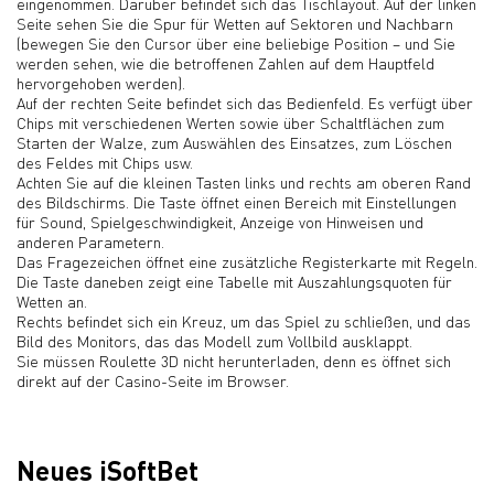
eingenommen. Darüber befindet sich das Tischlayout. Auf der linken
Seite sehen Sie die Spur für Wetten auf Sektoren und Nachbarn
(bewegen Sie den Cursor über eine beliebige Position – und Sie
werden sehen, wie die betroffenen Zahlen auf dem Hauptfeld
hervorgehoben werden).
Auf der rechten Seite befindet sich das Bedienfeld. Es verfügt über
Chips mit verschiedenen Werten sowie über Schaltflächen zum
Starten der Walze, zum Auswählen des Einsatzes, zum Löschen
des Feldes mit Chips usw.
Achten Sie auf die kleinen Tasten links und rechts am oberen Rand
des Bildschirms. Die Taste öffnet einen Bereich mit Einstellungen
für Sound, Spielgeschwindigkeit, Anzeige von Hinweisen und
anderen Parametern.
Das Fragezeichen öffnet eine zusätzliche Registerkarte mit Regeln.
Die Taste daneben zeigt eine Tabelle mit Auszahlungsquoten für
Wetten an.
Rechts befindet sich ein Kreuz, um das Spiel zu schließen, und das
Bild des Monitors, das das Modell zum Vollbild ausklappt.
Sie müssen Roulette 3D nicht herunterladen, denn es öffnet sich
direkt auf der Casino-Seite im Browser.
Neues iSoftBet