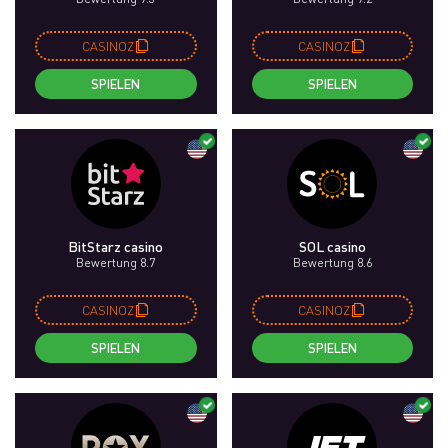
CASINOZ
CASINOZ
SPIELEN
SPIELEN
BitStarz casino
SOL casino
Bewertung 8.7
Bewertung 8.6
CASINOZ
CASINOZ
SPIELEN
SPIELEN