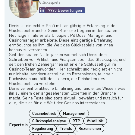
Glücksspiele
7990 Bewertungen
Denis ist ein echter Profi mit langjähriger Erfahrung in der
Glücksspielbranche. Seine Karriere begann in den späten
Neunzigern, als er als Croupier, Pit Boss, Manager und
Casinomanager arbeitete. Diese einzigartige Erfahrung
ermöglichte es ihm, die Welt des Glücksspiels von innen
heraus zu verstehen.
Seit den späten Nullerjahren widmet sich Denis dem
Schreiben von Artikeln und Analysen über das Glücksspiel, und
seit den frühen Zehnerjahren ist er eine Schlüsselfigur im
Casinoz-Team geworden. Hier schreibt und redigiert er nicht
nur Inhalte, sondern erstellt auch Rezensionen, teilt sein
Fachwissen und hilft den Lesern, die Feinheiten des
Glücksspiels zu verstehen.
Denis vereint praktische Erfahrung und fundiertes Wissen, was
ihn zu einem der angesehensten Experten in der Branche
macht. Seine Texte sind stets aktuell, bewährt und nützlich für
Casinobetrieb
Management
Glücksspielanalyse
RTP
Volatilität
Experte in:
Regulierung
Trends
Rezensionen