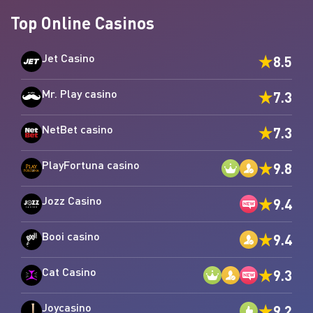
Top Online Casinos
Jet Casino
8.5
Mr. Play casino
7.3
NetBet сasino
7.3
PlayFortuna casino
9.8
Jozz Casino
9.4
Booi casino
9.4
Cat Casino
9.3
Joycasino
9.2