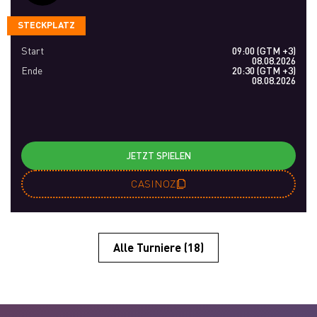
STECKPLATZ
Start
09:00 (GTM +3)
08.08.2026
Ende
20:30 (GTM +3)
08.08.2026
JETZT SPIELEN
CASINOZ
Alle Turniere (18)