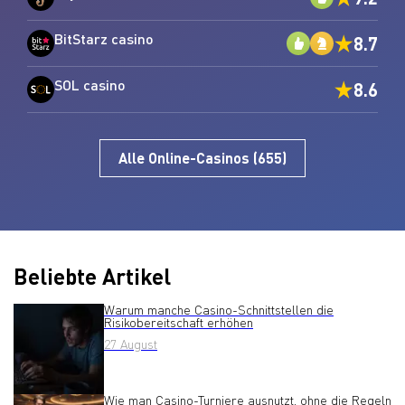
BitStarz casino
8.7
SOL casino
8.6
Alle Online-Casinos (655)
Beliebte Artikel
Warum manche Casino-Schnittstellen die
Risikobereitschaft erhöhen
27 August
Wie man Casino-Turniere ausnutzt, ohne die Regeln