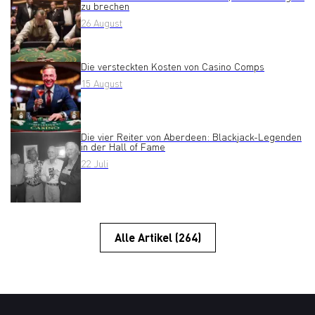
zu brechen
26 August
Die versteckten Kosten von Casino Comps
15 August
Die vier Reiter von Aberdeen: Blackjack-Legenden
in der Hall of Fame
22 Juli
Alle Artikel (264)