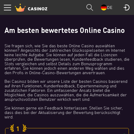
DE
Am besten bewertetes Online Casino
Sie fragen sich, wie Sie das beste Online Casino auswählen
können? Angesichts der zahlreichen Glücksspielseiten im Internet
keine leichte Aufgabe. Sie können auf jeden Fall die Lizenzen
überprüfen, die Bewertungen lesen, Kundenfeedback studieren, die
Slots vergleichen und selbst Details zum Bonusprogramm
erfahren. Sie können jedoch einen anderen Weg wählen und dies
den Profis in Online-Casino-Bewertungen anvertrauen.
Bei Casinoz bilden wir unsere Liste der besten Casinos basierend
auf ihren Funktionen, Kundenfeedback, Expertenmeinung und
zusätzlichen Faktoren. Ein umfassender Ansatz bietet die
Möglichkeit, die Casinos auszuwählen, die die Aufmerksamkeit der
anspruchsvollsten Benutzer wirklich wert sind.
Sie können gerne ein Feedback hinterlassen. Stellen Sie sicher,
dass dies bei der Aktualisierung der Bewertung berücksichtigt
wird.
1