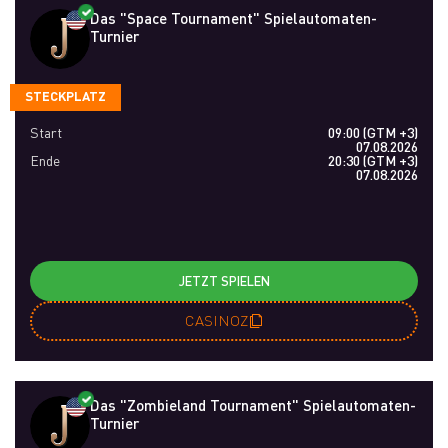
Das "Space Tournament" Spielautomaten-
Turnier
STECKPLATZ
Start
09:00 (GTM +3)
07.08.2026
Ende
20:30 (GTM +3)
07.08.2026
JETZT SPIELEN
CASINOZ
Das "Zombieland Tournament" Spielautomaten-
Turnier