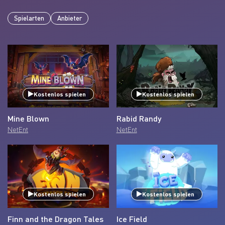
Spielarten
Anbieter
Kostenlos spielen
Kostenlos spielen
Mine Blown
Rabid Randy
NetEnt
NetEnt
Kostenlos spielen
Kostenlos spielen
Finn and the Dragon Tales
Ice Field