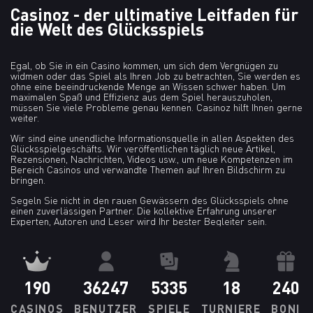
Casinoz - der ultimative Leitfaden für
die Welt des Glücksspiels
Egal, ob Sie in ein Casino kommen, um sich dem Vergnügen zu
widmen oder das Spiel als Ihren Job zu betrachten, Sie werden es
ohne eine beeindruckende Menge an Wissen schwer haben. Um
maximalen Spaß und Effizienz aus dem Spiel herauszuholen,
müssen Sie viele Probleme genau kennen. Casinoz hilft Ihnen gerne
weiter.
Wir sind eine unendliche Informationsquelle in allen Aspekten des
Glücksspielgeschäfts. Wir veröffentlichen täglich neue Artikel,
Rezensionen, Nachrichten, Videos usw., um neue Kompetenzen im
Bereich Casinos und verwandte Themen auf Ihren Bildschirm zu
bringen.
Segeln Sie nicht in den rauen Gewässern des Glücksspiels ohne
einen zuverlässigen Partner. Die kollektive Erfahrung unserer
Experten, Autoren und Leser wird Ihr bester Begleiter sein.
190
36247
5335
18
240
CASINOS
BENUTZER
SPIELE
TURNIERE
BONI