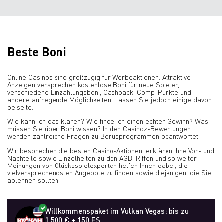
Beste Boni
Online Casinos sind großzügig für Werbeaktionen. Attraktive
Anzeigen versprechen kostenlose Boni für neue Spieler,
verschiedene Einzahlungsboni, Cashback, Comp-Punkte und
andere aufregende Möglichkeiten. Lassen Sie jedoch einige davon
beiseite.
Wie kann ich das klären? Wie finde ich einen echten Gewinn? Was
müssen Sie über Boni wissen? In den Casinoz-Bewertungen
werden zahlreiche Fragen zu Bonusprogrammen beantwortet.
Wir besprechen die besten Casino-Aktionen, erklären ihre Vor- und
Nachteile sowie Einzelheiten zu den AGB, Riffen und so weiter.
Meinungen von Glücksspielexperten helfen Ihnen dabei, die
vielversprechendsten Angebote zu finden sowie diejenigen, die Sie
ablehnen sollten.
Willkommenspaket im Vulkan Vegas: bis zu
1.500 € + 150 FS