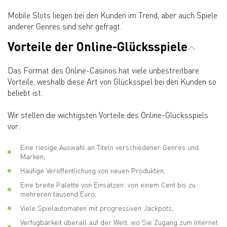
Mobile Slots liegen bei den Kunden im Trend, aber auch Spiele
anderer Genres sind sehr gefragt.
Vorteile der Online-Glücksspiele
Das Format des Online-Casinos hat viele unbestreitbare
Vorteile, weshalb diese Art von Glücksspiel bei den Kunden so
beliebt ist.
Wir stellen die wichtigsten Vorteile des Online-Glücksspiels
vor:
Eine riesige Auswahl an Titeln verschiedener Genres und
Marken,
Häufige Veröffentlichung von neuen Produkten,
Eine breite Palette von Einsätzen: von einem Cent bis zu
mehreren tausend Euro,
Viele Spielautomaten mit progressiven Jackpots,
Verfügbarkeit überall auf der Welt, wo Sie Zugang zum Internet