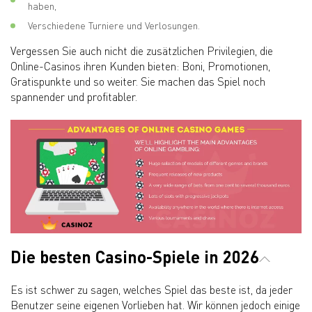
haben,
Verschiedene Turniere und Verlosungen.
Vergessen Sie auch nicht die zusätzlichen Privilegien, die
Online-Casinos ihren Kunden bieten: Boni, Promotionen,
Gratispunkte und so weiter. Sie machen das Spiel noch
spannender und profitabler.
Die besten Casino-Spiele in 2026
Es ist schwer zu sagen, welches Spiel das beste ist, da jeder
Benutzer seine eigenen Vorlieben hat. Wir können jedoch einige