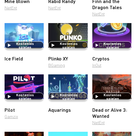
Mine Blown
Rabid Randy
Finn and the
Dragon Tales
NetEnt
NetEnt
NetEnt
Kostenlos
Kostenlos
Kostenlos
spielen
spielen
spielen
Ice Field
Plinko XY
Cryptos
BGaming
InOut
Kostenlos
Kostenlos
Kostenlos
spielen
spielen
spielen
Pilot
Aquarings
Dead or Alive 3:
Wanted
Gamzix
NetEnt