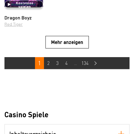
Kostenlos
spielen
Dragon Boyz
Red Tiger
Mehr anzeigen
1
2
3
4
...
134
Casino Spiele