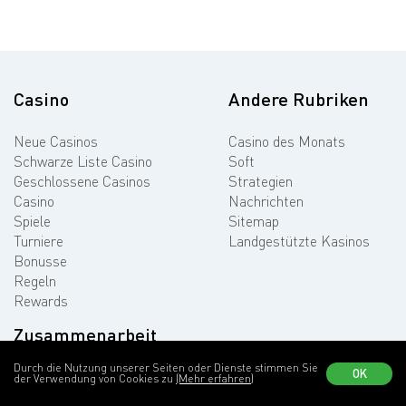
Casino
Andere Rubriken
Neue Casinos
Casino des Monats
Schwarze Liste Casino
Soft
Geschlossene Casinos
Strategien
Casino
Nachrichten
Spiele
Sitemap
Turniere
Landgestützte Kasinos
Bonusse
Regeln
Rewards
Zusammenarbeit
Durch die Nutzung unserer Seiten oder Dienste stimmen Sie
OK
Partnerprogramme
der Verwendung von Cookies zu
(Mehr erfahren)
1
2
3
4
...
134