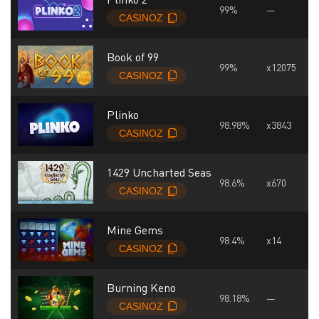
99%
—
Book of 99
99%
x12075
Plinko
98.98%
x3843
1429 Uncharted Seas
98.6%
x670
Mine Gems
98.4%
x14
Burning Keno
98.18%
—