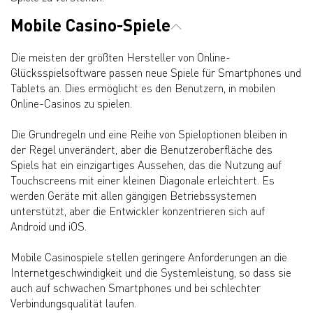
Mobile Casino-Spiele
Die meisten der größten Hersteller von Online-
Glücksspielsoftware passen neue Spiele für Smartphones und
Tablets an. Dies ermöglicht es den Benutzern, in mobilen
Online-Casinos zu spielen.
Die Grundregeln und eine Reihe von Spieloptionen bleiben in
der Regel unverändert, aber die Benutzeroberfläche des
Spiels hat ein einzigartiges Aussehen, das die Nutzung auf
Touchscreens mit einer kleinen Diagonale erleichtert. Es
werden Geräte mit allen gängigen Betriebssystemen
unterstützt, aber die Entwickler konzentrieren sich auf
Android und iOS.
Mobile Casinospiele stellen geringere Anforderungen an die
Internetgeschwindigkeit und die Systemleistung, so dass sie
auch auf schwachen Smartphones und bei schlechter
Verbindungsqualität laufen.