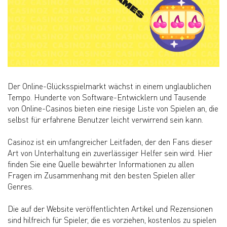
Der Online-Glücksspielmarkt wächst in einem unglaublichen
Tempo. Hunderte von Software-Entwicklern und Tausende
von Online-Casinos bieten eine riesige Liste von Spielen an, die
selbst für erfahrene Benutzer leicht verwirrend sein kann.
Casinoz ist ein umfangreicher Leitfaden, der den Fans dieser
Art von Unterhaltung ein zuverlässiger Helfer sein wird. Hier
finden Sie eine Quelle bewährter Informationen zu allen
Fragen im Zusammenhang mit den besten Spielen aller
Genres.
Die auf der Website veröffentlichten Artikel und Rezensionen
sind hilfreich für Spieler, die es vorziehen, kostenlos zu spielen