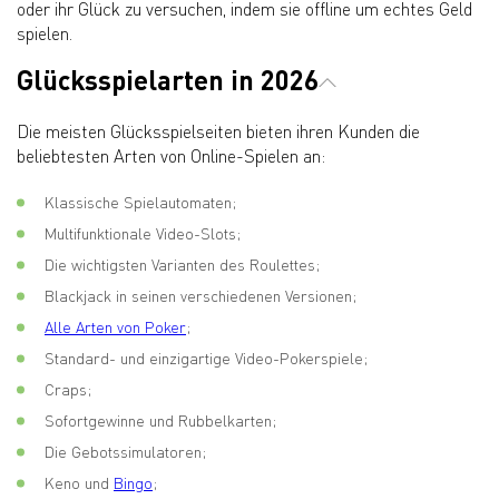
oder ihr Glück zu versuchen, indem sie offline um echtes Geld
spielen.
Glücksspielarten in 2026
Die meisten Glücksspielseiten bieten ihren Kunden die
beliebtesten Arten von Online-Spielen an:
Klassische Spielautomaten;
Multifunktionale Video-Slots;
Die wichtigsten Varianten des Roulettes;
Blackjack in seinen verschiedenen Versionen;
Alle Arten von Poker
;
Standard- und einzigartige Video-Pokerspiele;
Craps;
Sofortgewinne und Rubbelkarten;
Die Gebotssimulatoren;
Keno und
Bingo
;