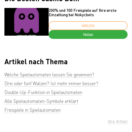
200% und 100 Freispiele auf Ihre erste
Einzahlung bei Nokycbets
WIN200
Holen
Artikel nach Thema
Welche Spielautomaten lassen Sie gewinnen?
Drei oder fünf Walzen? Ist mehr immer besser?
Double-Up-Funktion in Spielautomaten
Alle Spielautomaten-Symbole erklärt
Freispiele in Spielautomaten
Alle Artikel