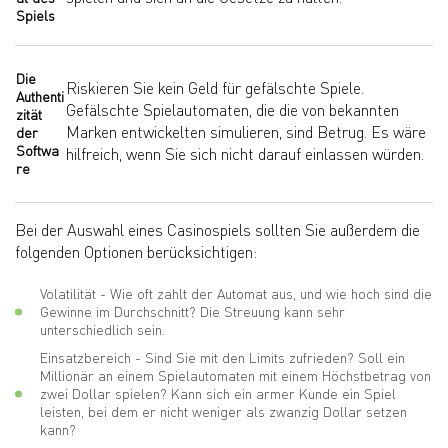
Spiels
Die
Riskieren Sie kein Geld für gefälschte Spiele.
Authenti
Gefälschte Spielautomaten, die die von bekannten
zität
Marken entwickelten simulieren, sind Betrug. Es wäre
der
Softwa
hilfreich, wenn Sie sich nicht darauf einlassen würden.
re
Bei der Auswahl eines Casinospiels sollten Sie außerdem die
folgenden Optionen berücksichtigen:
Volatilität - Wie oft zahlt der Automat aus, und wie hoch sind die
Gewinne im Durchschnitt? Die Streuung kann sehr
unterschiedlich sein.
Einsatzbereich - Sind Sie mit den Limits zufrieden? Soll ein
Millionär an einem Spielautomaten mit einem Höchstbetrag von
zwei Dollar spielen? Kann sich ein armer Kunde ein Spiel
leisten, bei dem er nicht weniger als zwanzig Dollar setzen
kann?