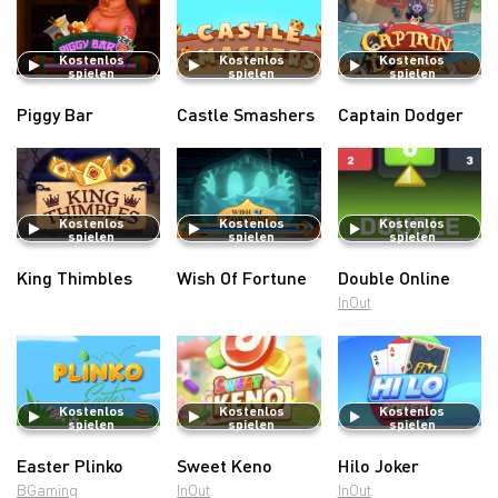
Kostenlos
Kostenlos
Kostenlos
spielen
spielen
spielen
Piggy Bar
Castle Smashers
Captain Dodger
Kostenlos
Kostenlos
Kostenlos
spielen
spielen
spielen
King Thimbles
Wish Of Fortune
Double Online
InOut
Kostenlos
Kostenlos
Kostenlos
spielen
spielen
spielen
Easter Plinko
Sweet Keno
Hilo Joker
BGaming
InOut
InOut