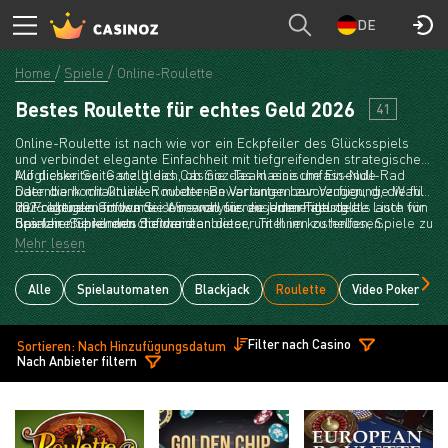
DE
Home
Spiele
Online-Roulette
Bestes Roulette für echtes Geld 2026
41
Online-Roulette ist nach wie vor ein Eckpfeiler des Glücksspiels
und verbindet elegante Einfachheit mit tiefgreifenden strategischen
Möglichkeiten. Ganz gleich, ob Sie das klassische Ein-Null-Rad
Auf dieser Seite stellt das Casinoz-Team eine umfassende
oder die hochaktuellen modernen Varianten bevorzugen, die Wahl
Datenbank mit Online-Roulette-Bewertungen zur Verfügung, die für
der richtigen Software ist sowohl für die Unterhaltung als auch für
2026 aktualisiert wurde. Wir analysieren jeden Titel der
Im Folgenden finden Sie eine von uns zusammengestellte Liste von
das faire Spiel entscheidend.
branchenführenden Softwareanbieter, um Ihnen zu helfen, Spiele zu
Spielen. Sie können die meisten dieser Titel im kostenlosen
finden, die Ihrem Wettstil und Ihren technischen Anforderungen
Demomodus starten, um Ihr Wettverhalten zu üben, bevor Sie zum
Mehr lesen
entsprechen.
Spiel um echtes Geld übergehen. Nutzen Sie die Informationen in
unseren detaillierten Leitfäden, um sich mit den Unterschieden
zwischen europäischen, amerikanischen und französischen Layouts
Alle
Spielautomaten
Blackjack
Roulette
Video Poker
vertraut zu machen und herauszufinden, welche Anbieter heute die
besten Live-Dealer-Erlebnisse bieten.
Filter nach Casino
Sortieren: Nach Hinzufügungsdatum
Nach Anbieter filtern