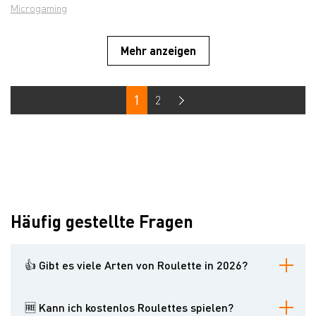
Microgaming
Mehr anzeigen
1
2
Häufig gestellte Fragen
👍 Gibt es viele Arten von Roulette in 2026?
Es gibt drei grundlegende Arten von Roulette: Europäisches,
amerikanisches und französisches. Viele Softwareanbieter bieten
🆓 Kann ich kostenlos Roulettes spielen?