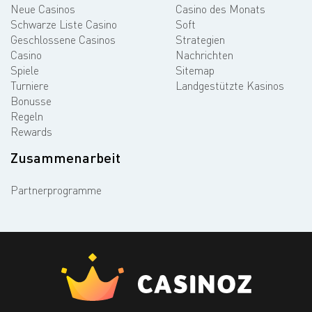
Neue Casinos
Casino des Monats
Schwarze Liste Casino
Soft
Geschlossene Casinos
Strategien
Casino
Nachrichten
Spiele
Sitemap
Turniere
Landgestützte Kasinos
Bonusse
Regeln
Rewards
Zusammenarbeit
Partnerprogramme