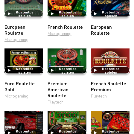
Kostenlos
Kostenlos
Kostenlos
spielen
spielen
spielen
European
French Roulette
European
Roulette
Roulette
Microgaming
Microgaming
Kostenlos
Kostenlos
Kostenlos
spielen
spielen
spielen
Euro Roulette
Premium
French Roulette
Gold
American
Premium
Roulette
Microgaming
Playtech
Playtech
Kostenlos
Kostenlos
Kostenlos