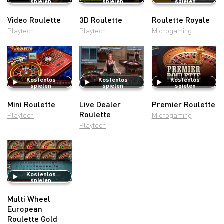
spielen
spielen
spielen
Video Roulette
3D Roulette
Roulette Royale
Playtech
Playtech
Microgaming
Kostenlos
Kostenlos
Kostenlos
spielen
spielen
spielen
Mini Roulette
Live Dealer
Premier Roulette
Roulette
Playtech
Microgaming
Playtech
Kostenlos
spielen
Multi Wheel
European
Roulette Gold