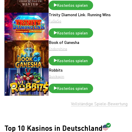
Kostenlos spielen
Trinity Diamond Link: Running Wins
FuGaSo
Kostenlos spielen
Book of Ganesha
Endorphina
Kostenlos spielen
Robbits
Quickspin
Kostenlos spielen
Vollständige Spiele-Bewertung
Top 10 Kasinos in Deutschland