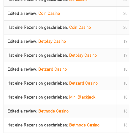
Edited a review:
Coin Casino
20. F
Hat eine Rezension geschrieben:
Coin Casino
20. F
Edited a review:
Betplay Casino
19. F
Hat eine Rezension geschrieben:
Betplay Casino
19. F
Edited a review:
Betzard Casino
18. F
Hat eine Rezension geschrieben:
Betzard Casino
18. F
Hat eine Rezension geschrieben:
Mini Blackjack
18. F
Edited a review:
Betmode Casino
16. F
Hat eine Rezension geschrieben:
Betmode Casino
16. F