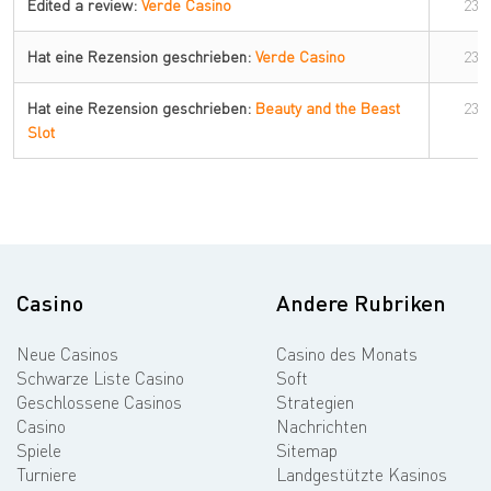
Edited a review:
Verde Casino
23.
Hat eine Rezension geschrieben:
Verde Casino
23.
Hat eine Rezension geschrieben:
Beauty and the Beast
23.
Slot
Casino
Andere Rubriken
Neue Casinos
Casino des Monats
Schwarze Liste Casino
Soft
Geschlossene Casinos
Strategien
Casino
Nachrichten
Spiele
Sitemap
Turniere
Landgestützte Kasinos