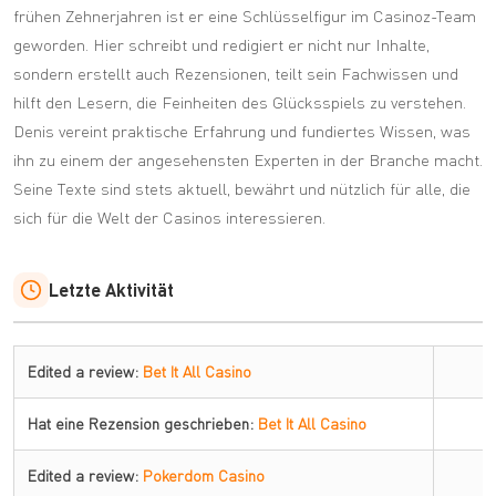
frühen Zehnerjahren ist er eine Schlüsselfigur im Casinoz-Team
geworden. Hier schreibt und redigiert er nicht nur Inhalte,
sondern erstellt auch Rezensionen, teilt sein Fachwissen und
hilft den Lesern, die Feinheiten des Glücksspiels zu verstehen.
Denis vereint praktische Erfahrung und fundiertes Wissen, was
ihn zu einem der angesehensten Experten in der Branche macht.
Seine Texte sind stets aktuell, bewährt und nützlich für alle, die
sich für die Welt der Casinos interessieren.
Letzte Aktivität
Edited a review:
Bet It All Casino
1
Hat eine Rezension geschrieben:
Bet It All Casino
1
Edited a review:
Pokerdom Casino
1