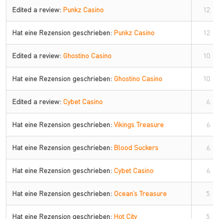
Edited a review:
Punkz Casino
12. F
Hat eine Rezension geschrieben:
Punkz Casino
12. F
Edited a review:
Ghostino Casino
10. F
Hat eine Rezension geschrieben:
Ghostino Casino
10. F
Edited a review:
Cybet Casino
6. F
Hat eine Rezension geschrieben:
Vikings Treasure
6. F
Hat eine Rezension geschrieben:
Blood Suckers
6. F
Hat eine Rezension geschrieben:
Cybet Casino
6. F
Hat eine Rezension geschrieben:
Ocean’s Treasure
5. F
Hat eine Rezension geschrieben:
Hot City
5. F