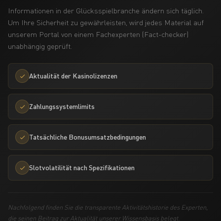
Informationen in der Glücksspielbranche ändern sich täglich.
Um Ihre Sicherheit zu gewährleisten, wird jedes Material auf
unserem Portal von einem Fachexperten (Fact-checker)
unabhängig geprüft.
Aktualität der Kasinolizenzen
Zahlungssystemlimits
Tatsächliche Bonusumsatzbedingungen
Slotvolatilität nach Spezifikationen
Nachfolgend finden Sie die transparente Aktivitätshistorie des Experten,
die seinen Beitrag zur Aktualität unserer Wissensbasis belegt.