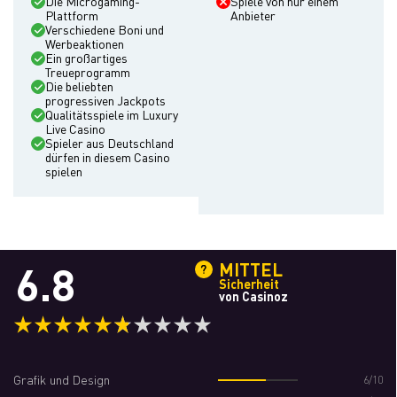
Die Microgaming-
Spiele von nur einem
Französisch-Polynesien,
Puerto Rico,
USA,
Britische Jungferninseln,
Plattform
Anbieter
Amerikanische Jungferninseln
Verschiedene Boni und
Werbeaktionen
Gründungsdatum
2011
Ein großartiges
Treueprogramm
Die beliebten
progressiven Jackpots
Zahlungsoptionen
Qualitätsspiele im Luxury
Live Casino
Spieler aus Deutschland
Unterstützte Währungen
USD, EUR, GBP, CAD
dürfen in diesem Casino
spielen
Einzahlungsmethoden
+6
Abhebungsmethoden
6.8
Min. Einzahlungsbetrag
10 €
MITTEL
Sicherheit
Min. Auszahlungsbetrag
50 €
von Casinoz
Min. Einsatz
0.1 $
Authentifizierung bei der Abhebung
Ja
Grafik und Design
6/10
Verantwortungsvolles Glücksspiel
Deposit limit