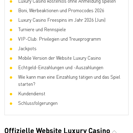
Luxury Casino kostenlos ohne Anmeldung spielen
Boni, Werbeaktionen und Promocodes 2026
Luxury Casino Freespins im Jahr 2026 (Juni)
Turniere und Rennspiele
VIP-Club: Privilegien und Treueprogramm
Jackpots
Mobile Version der Website Luxury Casino
Echtgeld-Einzahlungen und -Auszahlungen
Wie kann man eine Einzahlung tätigen und das Spiel
starten?
Kundendienst
Schlussfolgerungen
Offizielle Website Luxury Casino