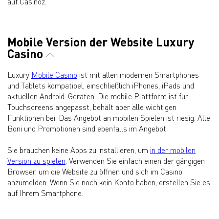
auf Casinoz.
Mobile Version der Website Luxury
Casino
Luxury
Mobile Casino
ist mit allen modernen Smartphones
und Tablets kompatibel, einschließlich iPhones, iPads und
aktuellen Android-Geräten. Die mobile Plattform ist für
Touchscreens angepasst, behält aber alle wichtigen
Funktionen bei. Das Angebot an mobilen Spielen ist riesig. Alle
Boni und Promotionen sind ebenfalls im Angebot.
Sie brauchen keine Apps zu installieren, um
in der mobilen
Version zu spielen
. Verwenden Sie einfach einen der gängigen
Browser, um die Website zu öffnen und sich im Casino
anzumelden. Wenn Sie noch kein Konto haben, erstellen Sie es
auf Ihrem Smartphone.