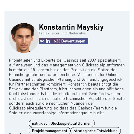
Konstantin Mayskiy
Projektleiter und Chefanalyst
633 Bewertungen
Projektleiter und Experte bei Casinoz seit 2009, spezialisiert
auf Analysen und das Management von Glücksspielplattformen.
In mehr als 15 Jahren hat er das Projekt an die Spitze der
Branche geführt und dabei ein tiefes Verständnis für Online-
Casinos mit strategischer Planung und Verhandlungsgeschick
für Partnerschaften kombiniert. Konstantin beaufsichtigt die
Entwicklung der Plattform, führt Innovationen ein und hält hohe
Qualitätsstandards für die Inhalte aufrecht. Sein Fachwissen
erstreckt sich nicht nur auf die technischen Aspekte der Spiele,
sondern auch auf die rechtlichen Nuancen der
Glücksspielregulierung, so dass das Casinoz-Team für die
nalitik von Glücksspielplattformen
Projektmanagement
strategische Entwicklung