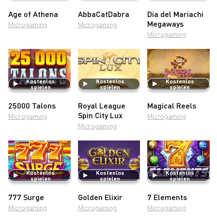
Age of Athena
AbbaCatDabra
Dia del Mariachi
Megaways
Microgaming
Microgaming
Microgaming
Kostenlos
Kostenlos
Kostenlos
spielen
spielen
spielen
25000 Talons
Royal League
Magical Reels
Spin City Lux
Microgaming
Microgaming
Microgaming
Kostenlos
Kostenlos
Kostenlos
spielen
spielen
spielen
777 Surge
Golden Elixir
7 Elements
Microgaming
Microgaming
Microgaming