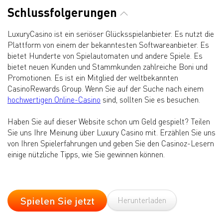
Schlussfolgerungen
LuxuryCasino ist ein seriöser Glücksspielanbieter. Es nutzt die
Plattform von einem der bekanntesten Softwareanbieter. Es
bietet Hunderte von Spielautomaten und andere Spiele. Es
bietet neuen Kunden und Stammkunden zahlreiche Boni und
Promotionen. Es ist ein Mitglied der weltbekannten
CasinoRewards Group. Wenn Sie auf der Suche nach einem
hochwertigen Online-Casino
sind, sollten Sie es besuchen.
Haben Sie auf dieser Website schon um Geld gespielt? Teilen
Sie uns Ihre Meinung über Luxury Casino mit. Erzählen Sie uns
von Ihren Spielerfahrungen und geben Sie den Casinoz-Lesern
einige nützliche Tipps, wie Sie gewinnen können.
Spielen Sie jetzt
Herunterladen