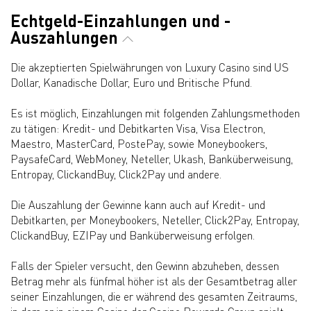
Echtgeld-Einzahlungen und -
Auszahlungen
Die akzeptierten Spielwährungen von Luxury Casino sind US
Dollar, Kanadische Dollar, Euro und Britische Pfund.
Es ist möglich, Einzahlungen mit folgenden Zahlungsmethoden
zu tätigen: Kredit- und Debitkarten Visa, Visa Electron,
Maestro, MasterCard, PostePay, sowie Moneybookers,
PaysafeCard, WebMoney, Neteller, Ukash, Banküberweisung,
Entropay, ClickandBuy, Click2Pay und andere.
Die Auszahlung der Gewinne kann auch auf Kredit- und
Debitkarten, per Moneybookers, Neteller, Click2Pay, Entropay,
ClickandBuy, EZIPay und Banküberweisung erfolgen.
Falls der Spieler versucht, den Gewinn abzuheben, dessen
Betrag mehr als fünfmal höher ist als der Gesamtbetrag aller
seiner Einzahlungen, die er während des gesamten Zeitraums,