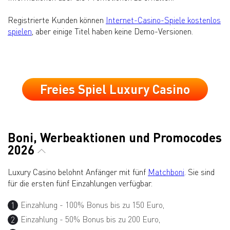
Registrierte Kunden können
Internet-Casino-Spiele kostenlos
spielen
, aber einige Titel haben keine Demo-Versionen.
Freies Spiel Luxury Casino
Boni, Werbeaktionen und Promocodes
2026
Luxury Casino belohnt Anfänger mit fünf
Matchboni
. Sie sind
für die ersten fünf Einzahlungen verfügbar.
Einzahlung - 100% Bonus bis zu 150 Euro,
Einzahlung - 50% Bonus bis zu 200 Euro,