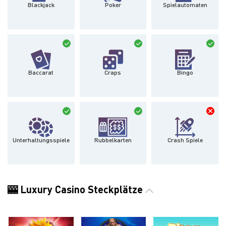
Blackjack
Poker
Spielautomaten
Baccarat
Craps
Bingo
Unterhaltungsspiele
Rubbelkarten
Crash Spiele
🎰 Luxury Casino Steckplätze