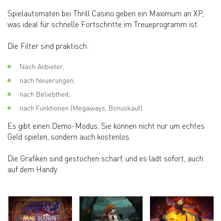
Spielautomaten bei Thrill Casino geben ein Maximum an XP,
was ideal für schnelle Fortschritte im Treueprogramm ist.
Die Filter sind praktisch:
Nach Anbieter,
nach Neuerungen,
nach Beliebtheit,
nach Funktionen (Megaways, Bonuskauf).
Es gibt einen Demo-Modus. Sie können nicht nur um echtes
Geld spielen, sondern auch kostenlos.
Die Grafiken sind gestochen scharf, und es lädt sofort, auch
auf dem Handy.