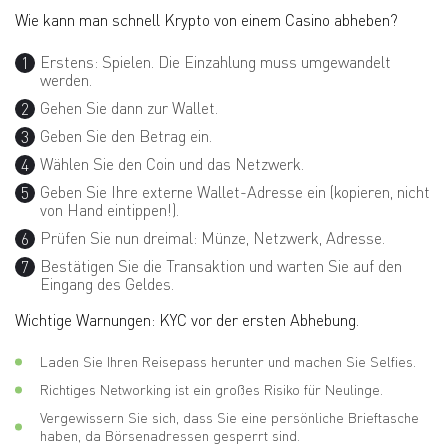
Wie kann man schnell Krypto von einem Casino abheben?
Erstens: Spielen. Die Einzahlung muss umgewandelt
werden.
Gehen Sie dann zur Wallet.
Geben Sie den Betrag ein.
Wählen Sie den Coin und das Netzwerk.
Geben Sie Ihre externe Wallet-Adresse ein (kopieren, nicht
von Hand eintippen!).
Prüfen Sie nun dreimal: Münze, Netzwerk, Adresse.
Bestätigen Sie die Transaktion und warten Sie auf den
Eingang des Geldes.
Wichtige Warnungen: KYC vor der ersten Abhebung.
Laden Sie Ihren Reisepass herunter und machen Sie Selfies.
Richtiges Networking ist ein großes Risiko für Neulinge.
Vergewissern Sie sich, dass Sie eine persönliche Brieftasche
haben, da Börsenadressen gesperrt sind.