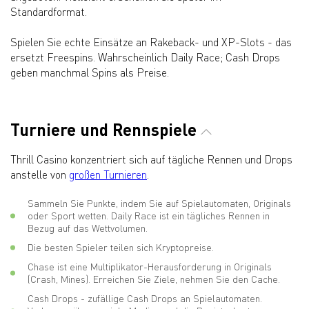
Standardformat.
Spielen Sie echte Einsätze an Rakeback- und XP-Slots - das
ersetzt Freespins. Wahrscheinlich Daily Race; Cash Drops
geben manchmal Spins als Preise.
Turniere und Rennspiele
Thrill Casino konzentriert sich auf tägliche Rennen und Drops
anstelle von
großen Turnieren
.
Sammeln Sie Punkte, indem Sie auf Spielautomaten, Originals
oder Sport wetten. Daily Race ist ein tägliches Rennen in
Bezug auf das Wettvolumen.
Die besten Spieler teilen sich Kryptopreise.
Chase ist eine Multiplikator-Herausforderung in Originals
(Crash, Mines). Erreichen Sie Ziele, nehmen Sie den Cache.
Cash Drops - zufällige Cash Drops an Spielautomaten.