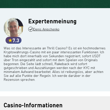
Expertenmeinung
Denis Anipchenko
7.3
Was ist das Interessante an Thrill Casino? Es ist ein hochmodernes
Kryptowährungs-Casino mit ein paar interessanten Funktionen. Ich
habe mich dort innerhalb von Sekunden registriert, sofort USDT
über Tron eingezahlt und sofort mit dem Spielen von Originals
begonnen. Die Seite lädt schnell, Rakeback wird sofort
gutgeschrieben und Auszahlungen werden nach der KYC mit
minimalem Aufwand bearbeitet. Alles ist reibungslos, aber achten
Sie auf alle Punkte der Regeln. Ich werde darüber in der
Rezension sprechen.
Casino-Informationen