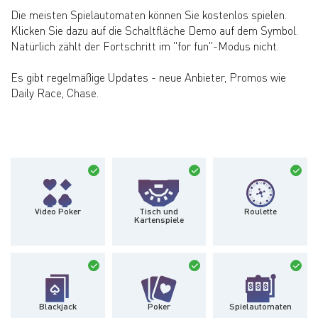
Die meisten Spielautomaten können Sie kostenlos spielen.
Klicken Sie dazu auf die Schaltfläche Demo auf dem Symbol.
Natürlich zählt der Fortschritt im "for fun"-Modus nicht.
Es gibt regelmäßige Updates - neue Anbieter, Promos wie
Daily Race, Chase.
Video Poker
Tisch und
Roulette
Kartenspiele
Blackjack
Poker
Spielautomaten