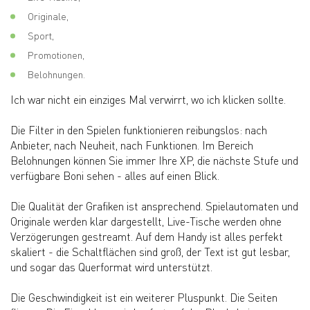
Originale,
Sport,
Promotionen,
Belohnungen.
Ich war nicht ein einziges Mal verwirrt, wo ich klicken sollte.
Die Filter in den Spielen funktionieren reibungslos: nach
Anbieter, nach Neuheit, nach Funktionen. Im Bereich
Belohnungen können Sie immer Ihre XP, die nächste Stufe und
verfügbare Boni sehen - alles auf einen Blick.
Die Qualität der Grafiken ist ansprechend. Spielautomaten und
Originale werden klar dargestellt, Live-Tische werden ohne
Verzögerungen gestreamt. Auf dem Handy ist alles perfekt
skaliert - die Schaltflächen sind groß, der Text ist gut lesbar,
und sogar das Querformat wird unterstützt.
Die Geschwindigkeit ist ein weiterer Pluspunkt. Die Seiten