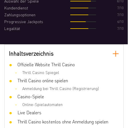
Auswahl der Spiele
8/10
Rica
Kundendienst
7/10
Zahlungsoptionen
7/10
Spiele-Wettguthaben
Progressive Jackpots
6/10
Legalität
7/10
Spielautomaten (Ausnahmen sind möglich)
100%
Inhaltsverzeichnis
Offizielle Website Thrill Casino
Thrill Casino Spiegel
Thrill Casino online spielen
Anmeldung bei Thrill Casino (Registrierung)
Casino-Spiele
Online-Spielautomaten
Live Dealers
Thrill Casino kostenlos ohne Anmeldung spielen