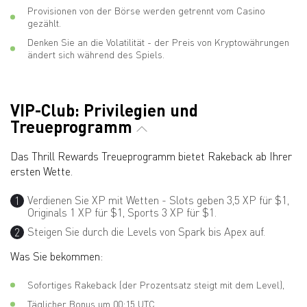
Provisionen von der Börse werden getrennt vom Casino
gezählt.
Denken Sie an die Volatilität - der Preis von Kryptowährungen
ändert sich während des Spiels.
VIP-Club: Privilegien und
Treueprogramm
Das Thrill Rewards Treueprogramm bietet Rakeback ab Ihrer
ersten Wette.
Verdienen Sie XP mit Wetten - Slots geben 3,5 XP für $1,
Originals 1 XP für $1, Sports 3 XP für $1.
Steigen Sie durch die Levels von Spark bis Apex auf.
Was Sie bekommen:
Sofortiges Rakeback (der Prozentsatz steigt mit dem Level),
Täglicher Bonus um 00:15 UTC,