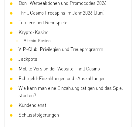
Boni, Werbeaktionen und Promocodes 2026
Thrill Casino Freespins im Jahr 2026 (Juni)
Turniere und Rennspiele
Krypto-Kasino
Bitcoin-Kasino
VIP-Club: Privilegien und Treueprogramm
Jackpots
Mobile Version der Website Thrill Casino
Echtgeld-Einzahlungen und -Auszahlungen
Wie kann man eine Einzahlung tätigen und das Spiel
starten?
Kundendienst
Schlussfolgerungen