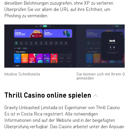
dieselben Belohnungen zuzugreifen, ohne XP zu verlieren.
Überprüfen Sie vor allem die URL auf ihre Echtheit, um
Phishing zu vermeiden.
Intuitive Schnittstelle
Sie können sich mit Ihrem Go
anmelden
Thrill Casino online spielen
Gravity Unleashed Limitada ist Eigentümer von Thrill Casino.
Es ist in Costa Rica registriert. Alle notwendigen
Informationen sind auf der Website und in der beigefügten
Überprüfung verfügbar. Das Casino arbeitet unter den Anjouan