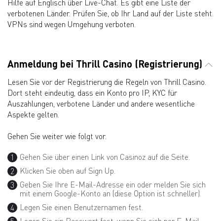
Hilfe auf Englisch über Live-Chat. Es gibt eine Liste der
verbotenen Länder. Prüfen Sie, ob Ihr Land auf der Liste steht.
VPNs sind wegen Umgehung verboten.
Anmeldung bei Thrill Casino (Registrierung)
Lesen Sie vor der Registrierung die Regeln von Thrill Casino.
Dort steht eindeutig, dass ein Konto pro IP, KYC für
Auszahlungen, verbotene Länder und andere wesentliche
Aspekte gelten.
Gehen Sie weiter wie folgt vor.
Gehen Sie über einen Link von Casinoz auf die Seite.
Klicken Sie oben auf Sign Up.
Geben Sie Ihre E-Mail-Adresse ein oder melden Sie sich
mit einem Google-Konto an (diese Option ist schneller).
Legen Sie einen Benutzernamen fest.