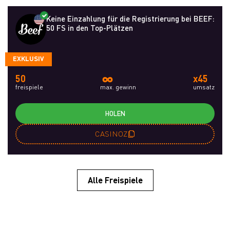
Keine Einzahlung für die Registrierung bei BEEF:
50 FS in den Top-Plätzen
EXKLUSIV
∞
50
x45
freispiele
max. gewinn
umsatz
HOLEN
CASINOZ
Alle Freispiele