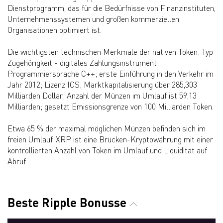
Dienstprogramm, das für die Bedürfnisse von Finanzinstituten,
Unternehmenssystemen und großen kommerziellen
Organisationen optimiert ist.
Die wichtigsten technischen Merkmale der nativen Token: Typ
Zugehörigkeit - digitales Zahlungsinstrument;
Programmiersprache C++; erste Einführung in den Verkehr im
Jahr 2012; Lizenz ICS; Marktkapitalisierung über 285,303
Milliarden Dollar; Anzahl der Münzen im Umlauf ist 59,13
Milliarden; gesetzt Emissionsgrenze von 100 Milliarden Token.
Etwa 65 % der maximal möglichen Münzen befinden sich im
freien Umlauf. XRP ist eine Brücken-Kryptowährung mit einer
kontrollierten Anzahl von Token im Umlauf und Liquidität auf
Abruf.
Beste Ripple Bonusse