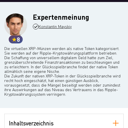
Expertenmeinung
Konstantin Mayskiy
8
Die virtuellen XRP-Münzen werden als native Token kategorisiert.
Sie werden auf der Ripple-Kryptowährungsplattform betrieben.
Die Schaffung von universellem digitalem Geld hatte zum Ziel,
grenzüberschreitende Finanztransaktionen zu beschleunigen und
zu erleichtern. In der Glücksspielbranche findet der native Token
allmählich seine eigene Nische.
Die Zukunft der nativen XRP-Token in der Glücksspielbranche wird
recht hoch eingeschätzt, hat einen günstigen Ausblick,
vorausgesetzt, dass die Mängel beseitigt werden oder zumindest
ihre Auswirkungen auf das Niveau des Vertrauens in das Ripple-
Kryptowährungssystem verringern.
Inhaltsverzeichnis