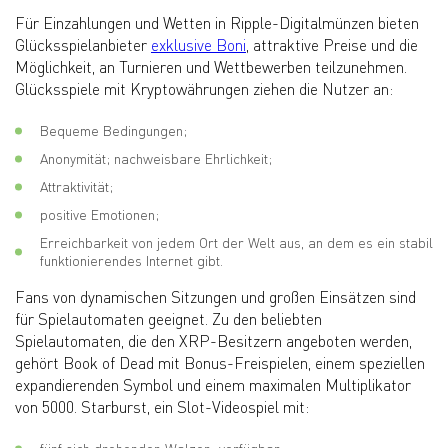
Für Einzahlungen und Wetten in Ripple-Digitalmünzen bieten
Glücksspielanbieter
exklusive Boni
, attraktive Preise und die
Möglichkeit, an Turnieren und Wettbewerben teilzunehmen.
Glücksspiele mit Kryptowährungen ziehen die Nutzer an:
Bequeme Bedingungen;
Anonymität; nachweisbare Ehrlichkeit;
Attraktivität;
positive Emotionen;
Erreichbarkeit von jedem Ort der Welt aus, an dem es ein stabil
funktionierendes Internet gibt.
Fans von dynamischen Sitzungen und großen Einsätzen sind
für Spielautomaten geeignet. Zu den beliebten
Spielautomaten, die den XRP-Besitzern angeboten werden,
gehört Book of Dead mit Bonus-Freispielen, einem speziellen
expandierenden Symbol und einem maximalen Multiplikator
von 5000. Starburst, ein Slot-Videospiel mit: