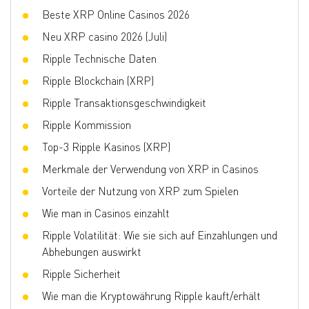
Beste XRP Online Casinos 2026
Neu XRP casino 2026 (Juli)
Ripple Technische Daten
Ripple Blockchain (XRP)
Ripple Transaktionsgeschwindigkeit
Ripple Kommission
Top-3 Ripple Kasinos (XRP)
Merkmale der Verwendung von XRP in Casinos
Vorteile der Nutzung von XRP zum Spielen
Wie man in Casinos einzahlt
Ripple Volatilität: Wie sie sich auf Einzahlungen und
Abhebungen auswirkt
Ripple Sicherheit
Wie man die Kryptowährung Ripple kauft/erhält