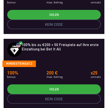
bonus
max. betrag
umsatz
HOLEN
KEIN CODE
100% bis zu €200 + 50 Freispiele auf Ihre erste
Einzahlung bei Bet It All
MINDESTEINSATZ
100%
200 €
x25
bonus
max. betrag
umsatz
HOLEN
KEIN CODE