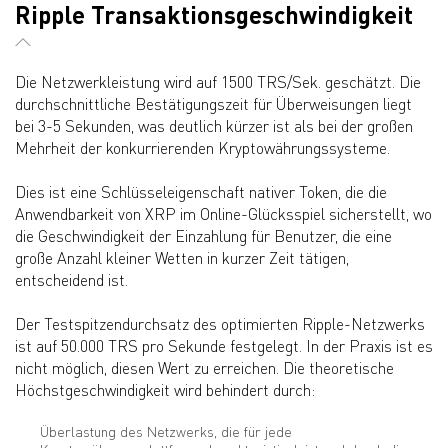
Ripple Transaktionsgeschwindigkeit
Die Netzwerkleistung wird auf 1500 TRS/Sek. geschätzt. Die
durchschnittliche Bestätigungszeit für Überweisungen liegt
bei 3-5 Sekunden, was deutlich kürzer ist als bei der großen
Mehrheit der konkurrierenden Kryptowährungssysteme.
Dies ist eine Schlüsseleigenschaft nativer Token, die die
Anwendbarkeit von XRP im Online-Glücksspiel sicherstellt, wo
die Geschwindigkeit der Einzahlung für Benutzer, die eine
große Anzahl kleiner Wetten in kurzer Zeit tätigen,
entscheidend ist.
Der Testspitzendurchsatz des optimierten Ripple-Netzwerks
ist auf 50.000 TRS pro Sekunde festgelegt. In der Praxis ist es
nicht möglich, diesen Wert zu erreichen. Die theoretische
Höchstgeschwindigkeit wird behindert durch:
Überlastung des Netzwerks, die für jede