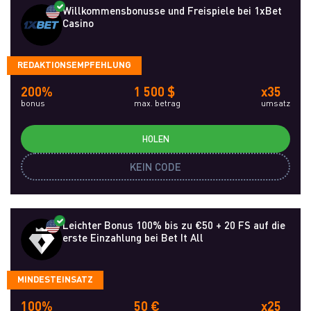
Willkommensbonusse und Freispiele bei 1xBet
Casino
REDAKTIONSEMPFEHLUNG
200%
1 500 $
x35
bonus
max. betrag
umsatz
HOLEN
KEIN CODE
Leichter Bonus 100% bis zu €50 + 20 FS auf die
erste Einzahlung bei Bet It All
MINDESTEINSATZ
100%
50 €
x25