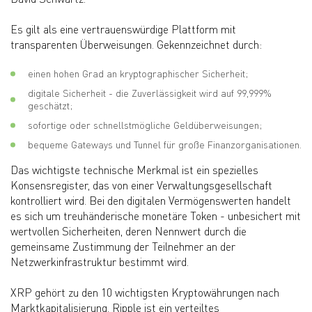
Es gilt als eine vertrauenswürdige Plattform mit
transparenten Überweisungen. Gekennzeichnet durch:
einen hohen Grad an kryptographischer Sicherheit;
digitale Sicherheit - die Zuverlässigkeit wird auf 99,999%
geschätzt;
sofortige oder schnellstmögliche Geldüberweisungen;
bequeme Gateways und Tunnel für große Finanzorganisationen.
Das wichtigste technische Merkmal ist ein spezielles
Konsensregister, das von einer Verwaltungsgesellschaft
kontrolliert wird. Bei den digitalen Vermögenswerten handelt
es sich um treuhänderische monetäre Token - unbesichert mit
wertvollen Sicherheiten, deren Nennwert durch die
gemeinsame Zustimmung der Teilnehmer an der
Netzwerkinfrastruktur bestimmt wird.
XRP gehört zu den 10 wichtigsten Kryptowährungen nach
Marktkapitalisierung. Ripple ist ein verteiltes