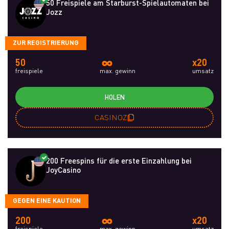
50 Freispiele am Starburst-Spielautomaten bei
Jozz
ZUR REGISTRIERUNG
∞
50
x20
freispiele
max. gewinn
umsatz
HOLEN
CASINOZ
200 Freespins für die erste Einzahlung bei
JoyCasino
GEGEN EINE KAUTION
∞
200
x20
freispiele
max. gewinn
umsatz