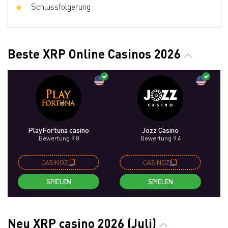
Schlussfolgerung
Beste XRP Online Casinos 2026
PlayFortuna casino
Jozz Casino
Bewertung 9.8
Bewertung 9.4
CASINOZ
CASINOZ
SPIELEN
SPIELEN
Neu XRP casino 2026 (Juli)