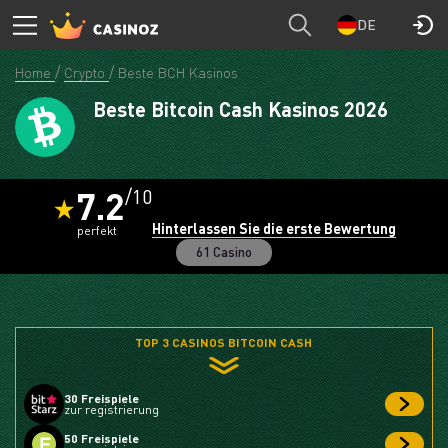
DE
Home
Crypto
Beste BCH Kasinos
Beste Bitcoin Cash Kasinos 2026
7.2
/10
Hinterlassen Sie die erste Bewertung
perfekt
61 Casino
TOP 3 CASINOS BITCOIN CASH
30 Freispiele
zur registrierung
50 Freispiele