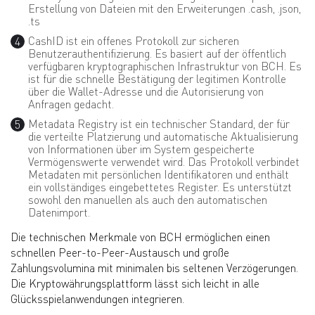
Erstellung von Dateien mit den Erweiterungen .cash, .json,
.ts
CashID ist ein offenes Protokoll zur sicheren
Benutzerauthentifizierung. Es basiert auf der öffentlich
verfügbaren kryptographischen Infrastruktur von BCH. Es
ist für die schnelle Bestätigung der legitimen Kontrolle
über die Wallet-Adresse und die Autorisierung von
Anfragen gedacht.
Metadata Registry ist ein technischer Standard, der für
die verteilte Platzierung und automatische Aktualisierung
von Informationen über im System gespeicherte
Vermögenswerte verwendet wird. Das Protokoll verbindet
Metadaten mit persönlichen Identifikatoren und enthält
ein vollständiges eingebettetes Register. Es unterstützt
sowohl den manuellen als auch den automatischen
Datenimport.
Die technischen Merkmale von BCH ermöglichen einen
schnellen Peer-to-Peer-Austausch und große
Zahlungsvolumina mit minimalen bis seltenen Verzögerungen.
Die Kryptowährungsplattform lässt sich leicht in alle
Glücksspielanwendungen integrieren.