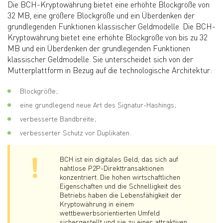
Die BCH-Kryptowährung bietet eine erhöhte Blockgröße von
32 MB, eine größere Blockgröße und ein Überdenken der
grundlegenden Funktionen klassischer Geldmodelle. Die BCH-
Kryptowährung bietet eine erhöhte Blockgröße von bis zu 32
MB und ein Überdenken der grundlegenden Funktionen
klassischer Geldmodelle. Sie unterscheidet sich von der
Mutterplattform in Bezug auf die technologische Architektur:
Blockgröße;
eine grundlegend neue Art des Signatur-Hashings;
verbesserte Bandbreite;
verbesserter Schutz vor Duplikaten.
BCH ist ein digitales Geld, das sich auf
nahtlose P2P-Direkttransaktionen
konzentriert. Die hohen wirtschaftlichen
Eigenschaften und die Schnelligkeit des
Betriebs haben die Lebensfähigkeit der
Kryptowährung in einem
wettbewerbsorientierten Umfeld
sichergestellt und sie zu einer attraktiven