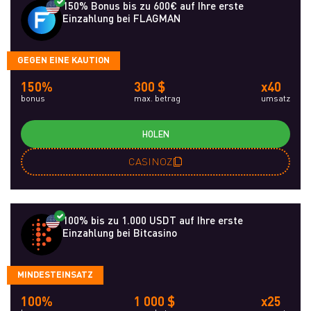
150% Bonus bis zu 600€ auf Ihre erste
Einzahlung bei FLAGMAN
GEGEN EINE KAUTION
150%
300 $
x40
bonus
max. betrag
umsatz
HOLEN
CASINOZ
100% bis zu 1.000 USDT auf Ihre erste
Einzahlung bei Bitcasino
MINDESTEINSATZ
100%
1 000 $
x25