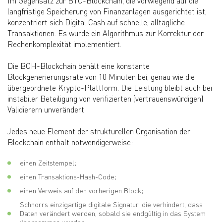
Im Gegensatz zur BTC-Blockchain, die vorwiegend auf die
langfristige Speicherung von Finanzanlagen ausgerichtet ist,
konzentriert sich Digital Cash auf schnelle, alltägliche
Transaktionen. Es wurde ein Algorithmus zur Korrektur der
Rechenkomplexität implementiert.
Die BCH-Blockchain behält eine konstante
Blockgenerierungsrate von 10 Minuten bei, genau wie die
übergeordnete Krypto-Plattform. Die Leistung bleibt auch bei
instabiler Beteiligung von verifizierten (vertrauenswürdigen)
Validierern unverändert.
Jedes neue Element der strukturellen Organisation der
Blockchain enthält notwendigerweise:
einen Zeitstempel;
einen Transaktions-Hash-Code;
einen Verweis auf den vorherigen Block;
Schnorrs einzigartige digitale Signatur, die verhindert, dass
Daten verändert werden, sobald sie endgültig in das System