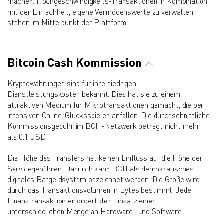
machen. Hochgeschwindigkeits-Transaktionen in Kombination
mit der Einfachheit, eigene Vermögenswerte zu verwalten,
stehen im Mittelpunkt der Plattform.
Bitcoin Cash Kommission
Kryptowährungen sind für ihre niedrigen
Dienstleistungskosten bekannt. Dies hat sie zu einem
attraktiven Medium für Mikrotransaktionen gemacht, die bei
intensiven Online-Glücksspielen anfallen. Die durchschnittliche
Kommissionsgebühr im BCH-Netzwerk beträgt nicht mehr
als 0,1 USD.
Die Höhe des Transfers hat keinen Einfluss auf die Höhe der
Servicegebühren. Dadurch kann BCH als demokratisches
digitales Bargeldsystem bezeichnet werden. Die Größe wird
durch das Transaktionsvolumen in Bytes bestimmt. Jede
Finanztransaktion erfordert den Einsatz einer
unterschiedlichen Menge an Hardware- und Software-