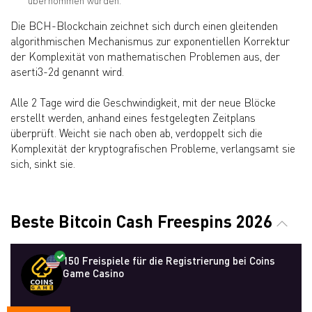
übernommen wurden.
Die BCH-Blockchain zeichnet sich durch einen gleitenden
algorithmischen Mechanismus zur exponentiellen Korrektur
der Komplexität von mathematischen Problemen aus, der
aserti3-2d genannt wird.
Alle 2 Tage wird die Geschwindigkeit, mit der neue Blöcke
erstellt werden, anhand eines festgelegten Zeitplans
überprüft. Weicht sie nach oben ab, verdoppelt sich die
Komplexität der kryptografischen Probleme, verlangsamt sie
sich, sinkt sie.
Beste Bitcoin Cash Freespins 2026
150 Freispiele für die Registrierung bei Coins
Game Casino