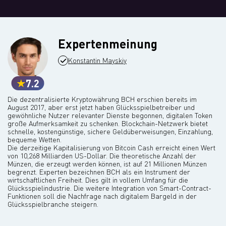
Expertenmeinung
Konstantin Mayskiy
7.2
Die dezentralisierte Kryptowährung BCH erschien bereits im
August 2017, aber erst jetzt haben Glücksspielbetreiber und
gewöhnliche Nutzer relevanter Dienste begonnen, digitalen Token
große Aufmerksamkeit zu schenken. Blockchain-Netzwerk bietet
schnelle, kostengünstige, sichere Geldüberweisungen, Einzahlung,
bequeme Wetten.
Die derzeitige Kapitalisierung von Bitcoin Cash erreicht einen Wert
von 10,268 Milliarden US-Dollar. Die theoretische Anzahl der
Münzen, die erzeugt werden können, ist auf 21 Millionen Münzen
begrenzt. Experten bezeichnen BCH als ein Instrument der
wirtschaftlichen Freiheit. Dies gilt in vollem Umfang für die
Glücksspielindustrie. Die weitere Integration von Smart-Contract-
Funktionen soll die Nachfrage nach digitalem Bargeld in der
Glücksspielbranche steigern.