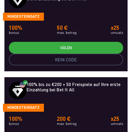
MINDESTEINSATZ
100%
50 €
x25
bonus
max. betrag
umsatz
HOLEN
KEIN CODE
100% bis zu €200 + 50 Freispiele auf Ihre erste
Einzahlung bei Bet It All
MINDESTEINSATZ
100%
200 €
x25
bonus
max. betrag
umsatz