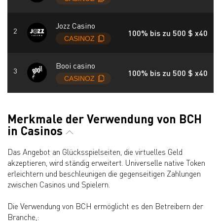
Jozz Casino
100% bis zu 500 $ x40
9
Booi casino
100% bis zu 500 $ x40
9
Merkmale der Verwendung von BCH
in Casinos
Das Angebot an Glücksspielseiten, die virtuelles Geld
akzeptieren, wird ständig erweitert. Universelle native Token
erleichtern und beschleunigen die gegenseitigen Zahlungen
zwischen Casinos und Spielern.
Die Verwendung von BCH ermöglicht es den Betreibern der
Branche,: