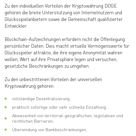
Zu den individuellen Vorteilen der Kryptowährung DOGE
gehören die breite Unterstützung von Internetnutzern und
Glücksspielanbietern sowie die Gemeinschaft qualifizierter
Entwickler.
Blockchain-Aufzeichnungen erfordern nicht die Offenlegung
persönlicher Daten. Dies macht virtuelle Vermögenswerte für
Glücksspieler attraktiv, die ihre eigene Anonymität wahren
wollen, Wert auf ihre Privatsphäre legen und versuchen,
gesetzliche Beschränkungen zu umgehen.
Zu den unbestrittenen Vorteilen der universellen
Kryptowährung gehören:
vollständige Dezentralisierung;
praktisch sofortige oder sehr schnelle Einzahlung;
Abwesenheit von territorial-geografischen, legislativen und
rechtlichen Barrieren;
Überwindung von Bankbeschränkungen;