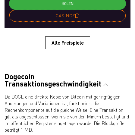
HOLEN
CASINOZ
Alle Freispiele
Dogecoin
Transaktionsgeschwindigkeit
Da DOGE eine direkte Kopie von Bitcoin mit geringfügigen
Änderungen und Variationen ist, funktioniert die
Rechenkomponente auf die gleiche Weise. Eine Transaktion
gilt als abgeschlossen, wenn sie von den Minern bestätigt und
im öffentlichen Register eingetragen wurde. Die Blockgröße
beträgt 1 MB.