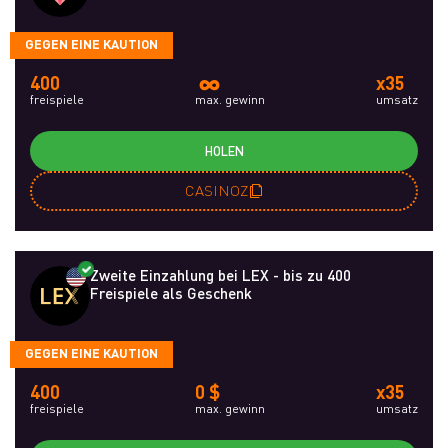
GEGEN EINE KAUTION
∞
400
x35
freispiele
max. gewinn
umsatz
HOLEN
CASINOZ
Zweite Einzahlung bei LEX - bis zu 400
Freispiele als Geschenk
GEGEN EINE KAUTION
400
0 $
x35
freispiele
max. gewinn
umsatz