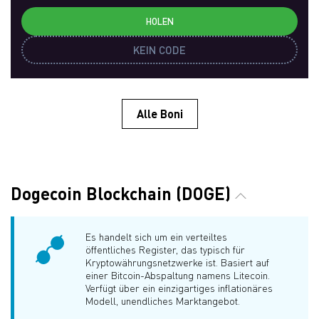
HOLEN
KEIN CODE
Alle Boni
Dogecoin Blockchain (DOGE)
Es handelt sich um ein verteiltes
öffentliches Register, das typisch für
Kryptowährungsnetzwerke ist. Basiert auf
einer Bitcoin-Abspaltung namens Litecoin.
Verfügt über ein einzigartiges inflationäres
Modell, unendliches Marktangebot.