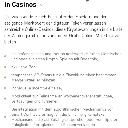
in Casinos
Die wachsende Beliebtheit unter den Spielern und der
steigende Marktwert der digitalen Token veranlassen
zahlreiche Online-Casinos, diese Kryptowährungen in die Liste
der Zahlungsmittel aufzunehmen. Große Online-Marktplätze
bieten:
ein umfangreiches Angebot an nachweislich fairen klassischen
und spezialisierten Krypto-Spielen mit Dogecoin;
exklusive Boni;
temporären VIP-Status für die Einzahlung einer bestimmten
Menge virtueller Münzen;
individuelle Incentive-Preise;
Möglichkeit zur Teilnahme an Wochenendveranstaltungen,
Verlosungen und Turnieren.
Die Integration mit dem algorithmischen Mechanismus von
Smart Contracts ermöglicht die Einführung komplexer
Mechanismen, die auf Zufälligkeit beruhen oder vom Spieler
Fähigkeiten, Fertigkeiten und Können verlangen.