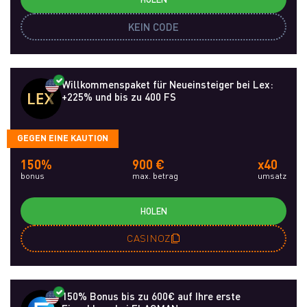
KEIN CODE
Willkommenspaket für Neueinsteiger bei Lex:
+225% und bis zu 400 FS
GEGEN EINE KAUTION
150%
900 €
x40
bonus
max. betrag
umsatz
HOLEN
CASINOZ
150% Bonus bis zu 600€ auf Ihre erste