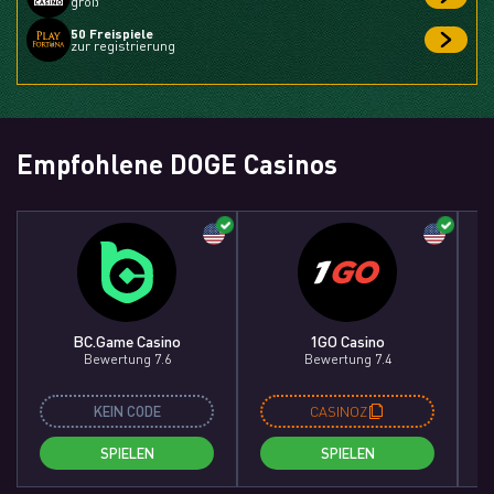
groß
50 Freispiele
zur registrierung
Empfohlene DOGE Casinos
BC.Game Casino
1GO Casino
Bewertung 7.6
Bewertung 7.4
KEIN CODE
CASINOZ
SPIELEN
SPIELEN