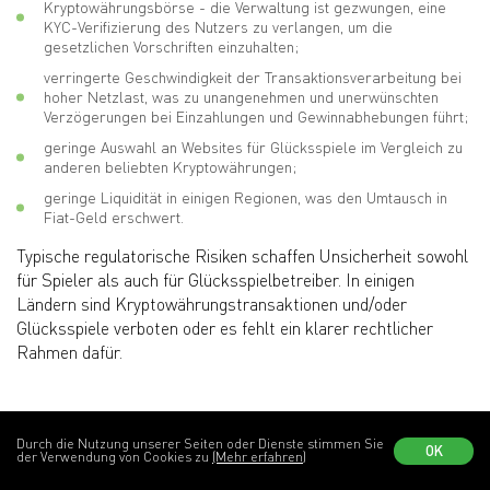
Kryptowährungsbörse - die Verwaltung ist gezwungen, eine
KYC-Verifizierung des Nutzers zu verlangen, um die
gesetzlichen Vorschriften einzuhalten;
verringerte Geschwindigkeit der Transaktionsverarbeitung bei
hoher Netzlast, was zu unangenehmen und unerwünschten
Verzögerungen bei Einzahlungen und Gewinnabhebungen führt;
geringe Auswahl an Websites für Glücksspiele im Vergleich zu
anderen beliebten Kryptowährungen;
geringe Liquidität in einigen Regionen, was den Umtausch in
Fiat-Geld erschwert.
Typische regulatorische Risiken schaffen Unsicherheit sowohl
für Spieler als auch für Glücksspielbetreiber. In einigen
Ländern sind Kryptowährungstransaktionen und/oder
Glücksspiele verboten oder es fehlt ein klarer rechtlicher
Rahmen dafür.
Grad der Akzeptanz in der
Durch die Nutzung unserer Seiten oder Dienste stimmen Sie
OK
der Verwendung von Cookies zu
(Mehr erfahren)
Glücksspielbranche