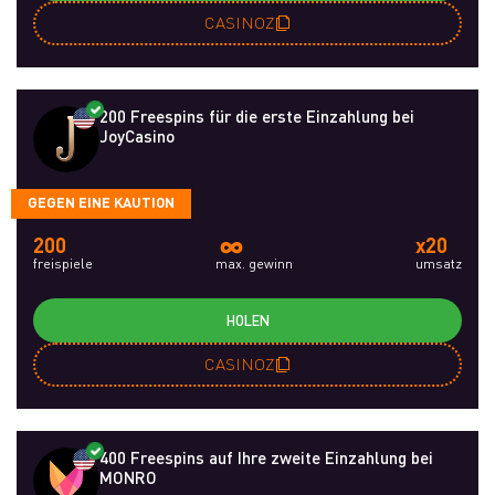
CASINOZ
200 Freespins für die erste Einzahlung bei
JoyCasino
GEGEN EINE KAUTION
∞
200
x20
freispiele
max. gewinn
umsatz
HOLEN
CASINOZ
400 Freespins auf Ihre zweite Einzahlung bei
MONRO