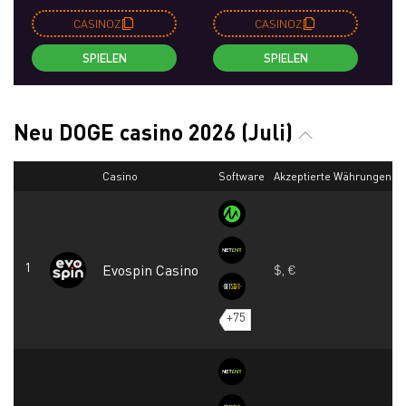
CASINOZ
CASINOZ
SPIELEN
SPIELEN
Neu DOGE casino 2026 (Juli)
Casino
Software
Akzeptierte Währungen
Evospin Casino
$, €
+75