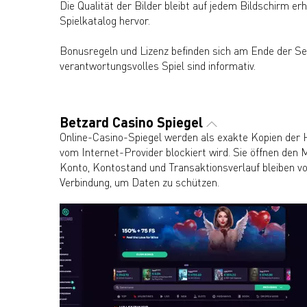
Die Qualität der Bilder bleibt auf jedem Bildschirm e
Spielkatalog hervor.
Bonusregeln und Lizenz befinden sich am Ende der Se
verantwortungsvolles Spiel sind informativ.
Betzard Casino Spiegel
Online-Casino-Spiegel werden als exakte Kopien der H
vom Internet-Provider blockiert wird. Sie öffnen den M
Konto, Kontostand und Transaktionsverlauf bleiben vo
Verbindung, um Daten zu schützen.