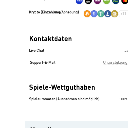
Krypto (Einzahlung/Abhebung)
+11
Kontaktdaten
Live Chat
J
Unterstützung
Support-E-Mail
Spiele-Wettguthaben
Spielautomaten (Ausnahmen sind möglich)
100