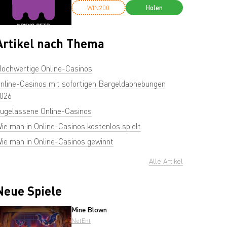
WIN200
Holen
Artikel nach Thema
ochwertige Online-Casinos
nline-Casinos mit sofortigen Bargeldabhebungen
026
ugelassene Online-Casinos
ie man in Online-Casinos kostenlos spielt
ie man in Online-Casinos gewinnt
Alle Artikel
Neue Spiele
Mine Blown
NetEnt