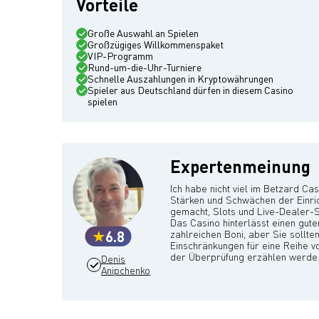
Vorteile
Große Auswahl an Spielen
Großzügiges Willkommenspaket
VIP-Programm
Rund-um-die-Uhr-Turniere
Schnelle Auszahlungen in Kryptowährungen
Spieler aus Deutschland dürfen in diesem Casino
spielen
Expertenmeinung
Ich habe nicht viel im Betzard Ca
Stärken und Schwächen der Einrich
gemacht, Slots und Live-Dealer-S
Das Casino hinterlässt einen gut
6.8
zahlreichen Boni, aber Sie sollte
Einschränkungen für eine Reihe v
der Überprüfung erzählen werde
Denis
Anipchenko