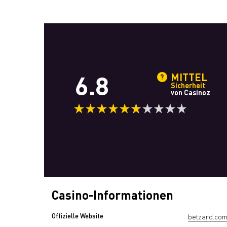
6.8
MITTEL
Sicherheit
von Casinoz
Casino-Informationen
Offizielle Website
betzard.co