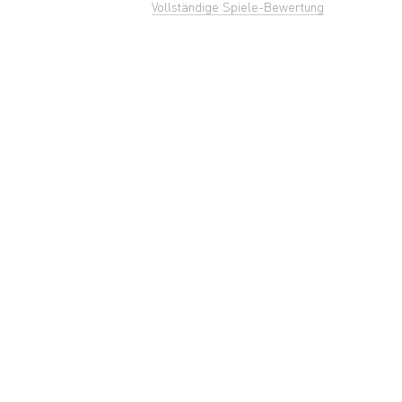
Vollständige Spiele-Bewertung