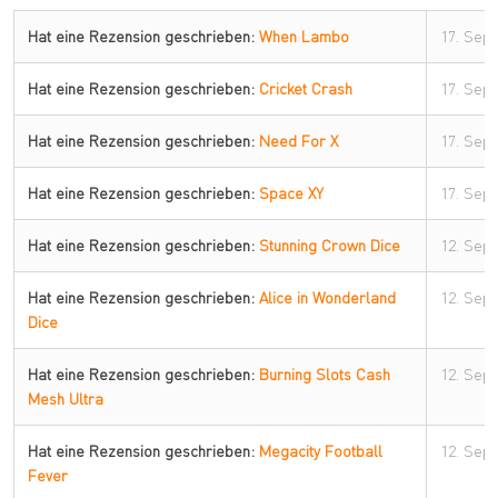
Hat eine Rezension geschrieben:
When Lambo
17. Sep
Hat eine Rezension geschrieben:
Cricket Crash
17. Sep
Hat eine Rezension geschrieben:
Need For X
17. Sep
Hat eine Rezension geschrieben:
Space XY
17. Sep
Hat eine Rezension geschrieben:
Stunning Crown Dice
12. Sep
Hat eine Rezension geschrieben:
Alice in Wonderland
12. Sep
Dice
Hat eine Rezension geschrieben:
Burning Slots Cash
12. Sep
Mesh Ultra
Hat eine Rezension geschrieben:
Megacity Football
12. Sep
Fever