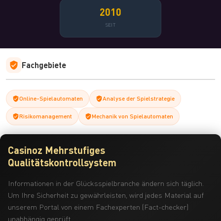
2010
SEIT
Fachgebiete
Online-Spielautomaten
Analyse der Spielstrategie
Risikomanagement
Mechanik von Spielautomaten
Casinoz Mehrstufiges
Qualitätskontrollsystem
Informationen in der Glücksspielbranche ändern sich täglich.
Um Ihre Sicherheit zu gewährleisten, wird jedes Material auf
unserem Portal von einem Fachexperten (Fact-checker)
unabhängig geprüft.