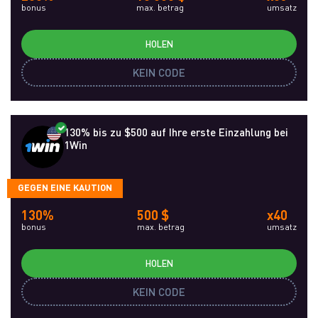
bonus
max. betrag
umsatz
HOLEN
KEIN CODE
130% bis zu $500 auf Ihre erste Einzahlung bei
1Win
GEGEN EINE KAUTION
130%
500 $
x40
bonus
max. betrag
umsatz
HOLEN
KEIN CODE