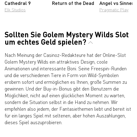
Cathedral 9
Return of the Dead
Angel vs Sinner
Elk Studios
Pragmatic Play
Sollten Sie Golem Mystery Wilds Slot
um echtes Geld spielen?
Nach Meinung der Casinoz-Redakteure hat der Online-Slot
Golem Mystery Wilds ein attraktives Design, coole
Animationen und interessante Boni. Seine Freespin-Runden
und die verschiedenen Tiere in Form von Wild-Symbolen
erobern sofort und ermöglichen es Ihnen, große Summen zu
gewinnen. Und der Buy-in-Bonus gibt den Benutzern die
Möglichkeit, nicht auf einen glücklichen Moment zu warten,
sondern die Situation selbst in die Hand zu nehmen. Wir
empfehlen also jedem, der Fantasiethemen liebt und bereit ist
für ein langes Spiel mit seltenen, aber hohen Auszahlungen,
dieses Spiel auszuprobieren.