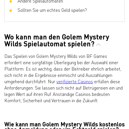
Andere Spielautomaten
Sollten Sie um echtes Geld spielen?
Wo kann man den Golem Mystery
Wilds Spielautomat spielen?
Das Spielen von Golem Mystery Wilds von BF Games
erfordert eine sorgfältige Überlegung bei der Auswahl einer
Plattform. Es ist wichtig, dass der Betreiber ehrlich arbeitet,
sich nicht in die Ergebnisse einmischt und Auszahlungen
umgehend durchführt. Nur
verifizierte Casinos
erfüllen diese
Anforderungen. Sie lassen sich nicht auf Betrügereien ein und
legen Wert auf ihren Ruf. Anständige Casinos bedeuten
Komfort, Sicherheit und Vertrauen in die Zukunft.
Wie kann man Golem Mystery Wilds kostenlos