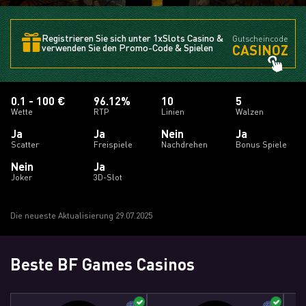
Registrieren Sie sich unter 1xSlots Casino &
Gutscheincode
CASINOZ
verwenden Sie den Promo-Code & Spielen
0.1 - 100 €
96.12%
10
5
Wette
RTP
Linien
Walzen
Ja
Ja
Nein
Ja
Scatter
Freispiele
Nachdrehen
Bonus Spiele
Nein
Ja
Joker
3D-Slot
Die neueste Aktualisierung 29.07.2025
Beste BF Games Casinos