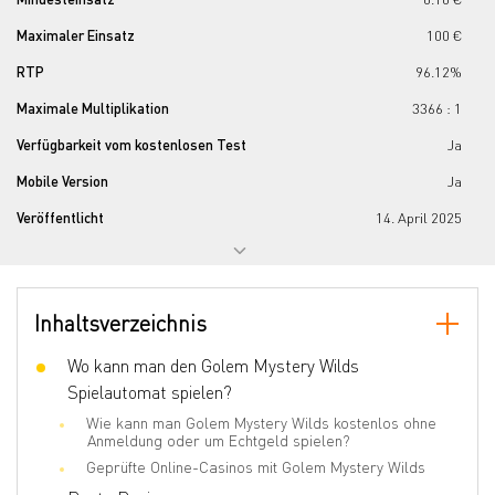
Maximaler Einsatz
100 €
RTP
96.12%
Maximale Multiplikation
3366 : 1
Verfügbarkeit vom kostenlosen Test
Ja
Mobile Version
Ja
Veröffentlicht
14. April 2025
Progressiver Jackpot
Nein
Anzahl der Walzen
5
Inhaltsverzeichnis
Anzahl der Linien
10
Jokers
Wo kann man den Golem Mystery Wilds
Nein
Spielautomat spielen?
Scatter
Ja
Wie kann man Golem Mystery Wilds kostenlos ohne
Spiele mit gleichen Chancen
Nein
Anmeldung oder um Echtgeld spielen?
Geprüfte Online-Casinos mit Golem Mystery Wilds
Bonusspiele
Free Spins, Bonus Game, Multiplier,
Expanding Wilds, Extra Bet, Buy Feature