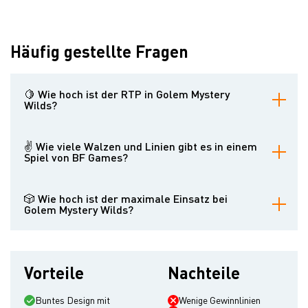
Häufig gestellte Fragen
🍋 Wie hoch ist der RTP in Golem Mystery
Wilds?
Die Rendite für den Spieler beträgt 96,12 %.
✌️ Wie viele Walzen und Linien gibt es in einem
Spiel von BF Games?
Der Online-Slot bietet 5 Walzen in 3 Reihen und 10 feste
Gewinnlinien.
🎲 Wie hoch ist der maximale Einsatz bei
Golem Mystery Wilds?
Die Spieler können maximal 100 Euro setzen.
Vorteile
Nachteile
Buntes Design mit
Wenige Gewinnlinien