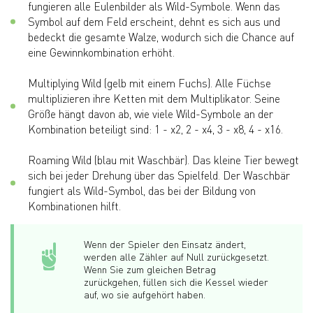
fungieren alle Eulenbilder als Wild-Symbole. Wenn das
Symbol auf dem Feld erscheint, dehnt es sich aus und
bedeckt die gesamte Walze, wodurch sich die Chance auf
eine Gewinnkombination erhöht.
Multiplying Wild (gelb mit einem Fuchs). Alle Füchse
multiplizieren ihre Ketten mit dem Multiplikator. Seine
Größe hängt davon ab, wie viele Wild-Symbole an der
Kombination beteiligt sind: 1 - x2, 2 - x4, 3 - x8, 4 - x16.
Roaming Wild (blau mit Waschbär). Das kleine Tier bewegt
sich bei jeder Drehung über das Spielfeld. Der Waschbär
fungiert als Wild-Symbol, das bei der Bildung von
Kombinationen hilft.
Wenn der Spieler den Einsatz ändert,
werden alle Zähler auf Null zurückgesetzt.
Wenn Sie zum gleichen Betrag
zurückgehen, füllen sich die Kessel wieder
auf, wo sie aufgehört haben.