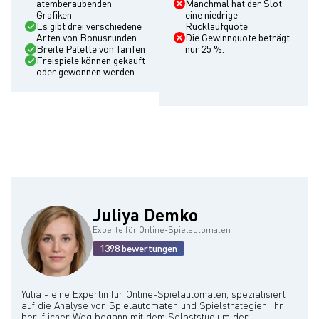
atemberaubenden
Manchmal hat der Slot
Grafiken
eine niedrige
Es gibt drei verschiedene
Rücklaufquote
Arten von Bonusrunden
Die Gewinnquote beträgt
Breite Palette von Tarifen
nur 25 %.
Freispiele können gekauft
oder gewonnen werden
Juliya Demko
Experte für Online-Spielautomaten
1398 bewertungen
Yulia - eine Expertin für Online-Spielautomaten, spezialisiert
auf die Analyse von Spielautomaten und Spielstrategien. Ihr
beruflicher Weg begann mit dem Selbststudium der