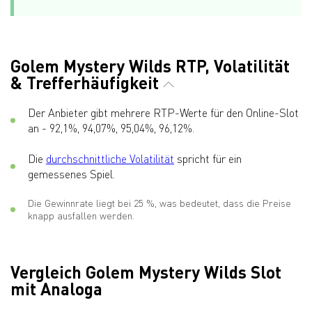
Golem Mystery Wilds RTP, Volatilität
& Trefferhäufigkeit
Der Anbieter gibt mehrere RTP-Werte für den Online-Slot
an - 92,1%, 94,07%, 95,04%, 96,12%.
Die
durchschnittliche Volatilität
spricht für ein
gemessenes Spiel.
Die Gewinnrate liegt bei 25 %, was bedeutet, dass die Preise
knapp ausfallen werden.
Vergleich Golem Mystery Wilds Slot
mit Analoga