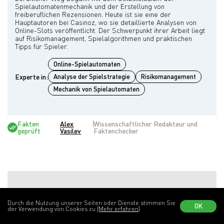
Spielautomatenmechanik und der Erstellung von
freiberuflichen Rezensionen. Heute ist sie eine der
Hauptautoren bei Casinoz, wo sie detaillierte Analysen von
Online-Slots veröffentlicht. Der Schwerpunkt ihrer Arbeit liegt
auf Risikomanagement, Spielalgorithmen und praktischen
Online-Spielautomaten
Experte in:
Analyse der Spielstrategie
Risikomanagement
Mechanik von Spielautomaten
Fakten
Alex
Wissenschaftlicher Redakteur und
geprüft
Vasilev
Faktenchecker
Sie müssen eingeloggt sein, um einen Kommentar zu
Durch die Nutzung unserer Seiten oder Dienste stimmen Sie
hinterlassen:
OK
der Verwendung von Cookies zu
(Mehr erfahren)