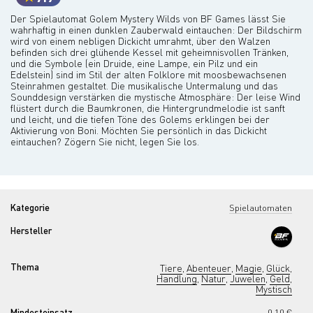
Der Spielautomat Golem Mystery Wilds von BF Games lässt Sie
wahrhaftig in einen dunklen Zauberwald eintauchen: Der Bildschirm
wird von einem nebligen Dickicht umrahmt, über den Walzen
befinden sich drei glühende Kessel mit geheimnisvollen Tränken,
und die Symbole (ein Druide, eine Lampe, ein Pilz und ein
Edelstein) sind im Stil der alten Folklore mit moosbewachsenen
Steinrahmen gestaltet. Die musikalische Untermalung und das
Sounddesign verstärken die mystische Atmosphäre: Der leise Wind
flüstert durch die Baumkronen, die Hintergrundmelodie ist sanft
und leicht, und die tiefen Töne des Golems erklingen bei der
Aktivierung von Boni. Möchten Sie persönlich in das Dickicht
eintauchen? Zögern Sie nicht, legen Sie los.
Kategorie
Spielautomaten
Hersteller
Thema
Tiere
Abenteuer
Magie
Glück
,
,
,
,
Handlung
Natur
Juwelen
Geld
,
,
,
,
Mystisch
Mindesteinsatz
0.10 €