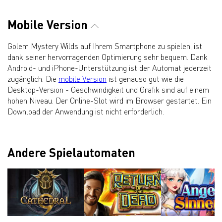
Mobile Version
Golem Mystery Wilds auf Ihrem Smartphone zu spielen, ist
dank seiner hervorragenden Optimierung sehr bequem. Dank
Android- und iPhone-Unterstützung ist der Automat jederzeit
zugänglich. Die
mobile Version
ist genauso gut wie die
Desktop-Version - Geschwindigkeit und Grafik sind auf einem
hohen Niveau. Der Online-Slot wird im Browser gestartet. Ein
Download der Anwendung ist nicht erforderlich.
Andere Spielautomaten