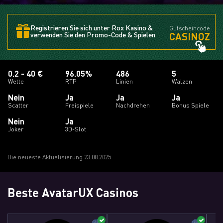
Registrieren Sie sich unter Rox Kasino &
Gutscheincode
CASINOZ
verwenden Sie den Promo-Code & Spielen
0.2 - 40 €
96.05%
486
5
Wette
RTP
Linien
Walzen
Nein
Ja
Ja
Ja
Scatter
Freispiele
Nachdrehen
Bonus Spiele
Nein
Ja
Joker
3D-Slot
Die neueste Aktualisierung 23.08.2025
Beste AvatarUX Casinos