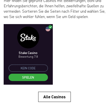
Hier finden Sie geprüfte Casinos mit Bewertungen, Boni und
Erfahrungsberichten, die Ihnen helfen, zweifelhafte Quellen zu
vermeiden. Sortieren Sie die Seiten nach Filter und wählen Sie,
wo Sie sich wohler fühlen, wenn Sie um Geld spielen.
Stake Casino
Bewertung 7.8
KEIN CODE
SPIELEN
Alle Casinos