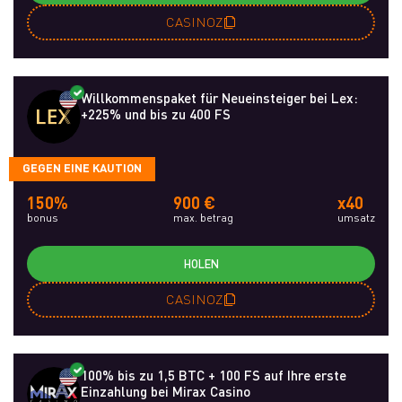
CASINOZ
Willkommenspaket für Neueinsteiger bei Lex:
+225% und bis zu 400 FS
GEGEN EINE KAUTION
150%
900 €
x40
bonus
max. betrag
umsatz
HOLEN
CASINOZ
100% bis zu 1,5 BTC + 100 FS auf Ihre erste
Einzahlung bei Mirax Casino