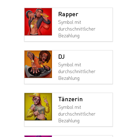
Rapper
Symbol mit
durchschnittlicher
Bezahlung
DJ
Symbol mit
durchschnittlicher
Bezahlung
Tänzerin
Symbol mit
durchschnittlicher
Bezahlung