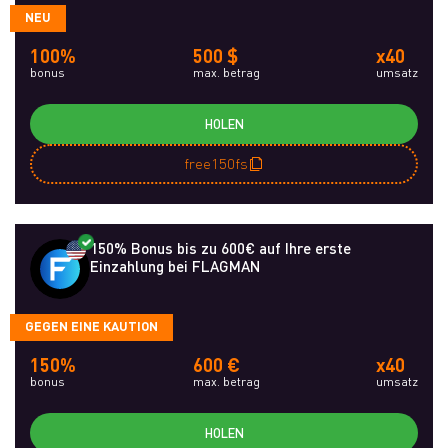
NEU
100%
500 $
x40
bonus
max. betrag
umsatz
HOLEN
free150fs
150% Bonus bis zu 600€ auf Ihre erste
Einzahlung bei FLAGMAN
GEGEN EINE KAUTION
150%
600 €
x40
bonus
max. betrag
umsatz
HOLEN