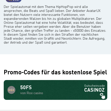
Der Spielautomat mit dem Thema HipHopPop wird alle
ansprechen, die Beats und Spaß lieben. Der Anbieter AvatarUX
bietet den Nutzern viele interessante Funktionen, von
expandierenden Walzen bis hin zu globalen Multiplikatoren. Der
Online-Spielautomat hat eine hohe Volatilität, was bedeutet, dass
Preise eher selten vergeben werden. Aber die Benutzer haben
jede Chance, den großen Treffer zu landen - x50000 des Einsatzes.
In diesem Spiel finden Sie sich in den Straßen der nächtlichen
Stadt wieder, inmitten von Graffiti und Neonlichtern. Die Aufregung,
der Antrieb und der Spaß sind garantiert.
Promo-Codes für das kostenlose Spiel
Gutscheincode
50FS
CASINOZ
von Rox casino