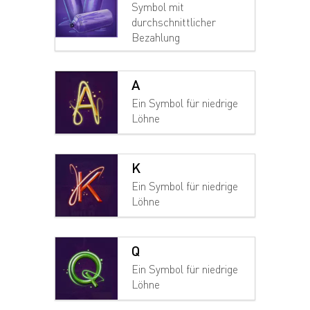
Symbol mit
durchschnittlicher
Bezahlung
A
Ein Symbol für niedrige
Löhne
K
Ein Symbol für niedrige
Löhne
Q
Ein Symbol für niedrige
Löhne