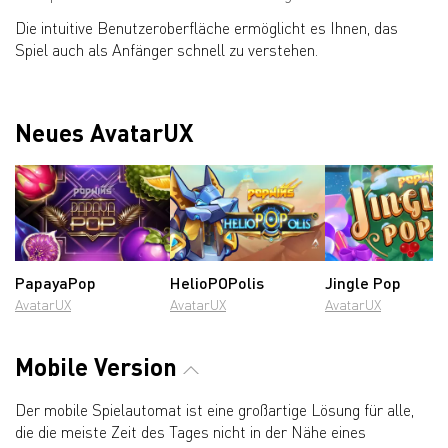
Die intuitive Benutzeroberfläche ermöglicht es Ihnen, das
Spiel auch als Anfänger schnell zu verstehen.
Neues AvatarUX
PapayaPop
HelioPOPolis
Jingle Pop
AvatarUX
AvatarUX
AvatarUX
Mobile Version
Der mobile Spielautomat ist eine großartige Lösung für alle,
die die meiste Zeit des Tages nicht in der Nähe eines