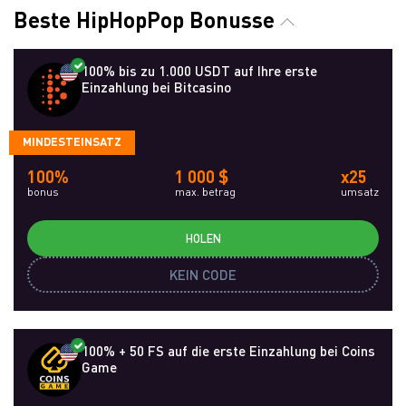
Beste HipHopPop Bonusse
100% bis zu 1.000 USDT auf Ihre erste
Einzahlung bei Bitcasino
MINDESTEINSATZ
100%
1 000 $
x25
bonus
max. betrag
umsatz
HOLEN
KEIN CODE
100% + 50 FS auf die erste Einzahlung bei Coins
Game