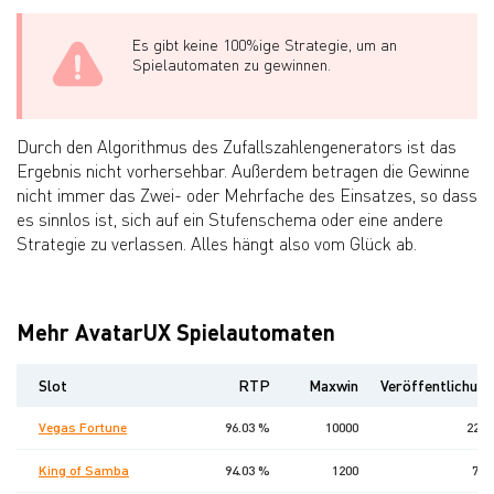
Es gibt keine 100%ige Strategie, um an
Spielautomaten zu gewinnen.
Durch den Algorithmus des Zufallszahlengenerators ist das
Ergebnis nicht vorhersehbar. Außerdem betragen die Gewinne
nicht immer das Zwei- oder Mehrfache des Einsatzes, so dass
es sinnlos ist, sich auf ein Stufenschema oder eine andere
Strategie zu verlassen. Alles hängt also vom Glück ab.
Mehr AvatarUX Spielautomaten
Slot
RTP
Maxwin
Veröffentlichun
Vegas Fortune
96.03 %
10000
22 A
King of Samba
94.03 %
1200
7 M