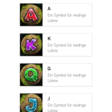
A
Ein Symbol für niedrige
Löhne
K
Ein Symbol für niedrige
Löhne
Q
Ein Symbol für niedrige
Löhne
J
Ein Symbol für niedrige
Löhne