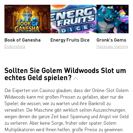
Book of Ganesha
Energy Fruits Dice
Gronk's Gems
Endorphina
Hacksaw Gaming
Sollten Sie Golem Wildwoods Slot um
echtes Geld spielen?
Die Experten von Casinoz glauben, dass der Online-Slot Golem
Wildwoods kann mit großen Preisen zu gefallen, aber nur die
Spieler, die wissen, wie zu warten und ihre Bankroll zu
verwalten. Die Maschine gibt wirklich selten Auszeichnungen,
wegen denen die ganze Zeit baut Spannung und Angst vor Geld
zu verlieren. Aber keine Sorge, früher oder später, Golem
Multiplikatoren wird Ihnen helfen, große Preise zu gewinnen.