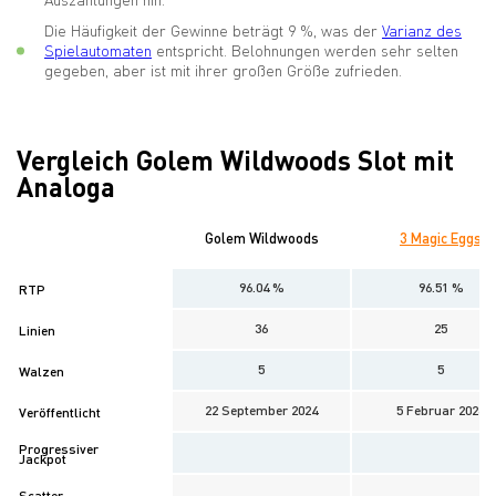
Die Häufigkeit der Gewinne beträgt 9 %, was der
Varianz des
Spielautomaten
entspricht. Belohnungen werden sehr selten
gegeben, aber ist mit ihrer großen Größe zufrieden.
Vergleich Golem Wildwoods Slot mit
Analoga
Golem Wildwoods
3 Magic Eggs
96.04 %
96.51 %
RTP
36
25
Linien
5
5
Walzen
22 September 2024
5 Februar 2026
Veröffentlicht
Progressiver
Jackpot
Scatter