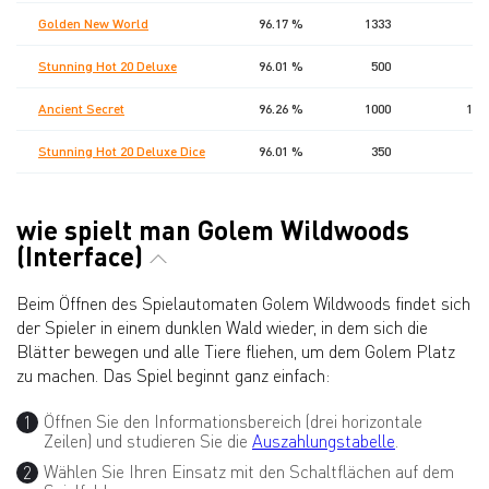
Golden New World
96.17 %
1333
1
Stunning Hot 20 Deluxe
96.01 %
500
1
Ancient Secret
96.26 %
1000
10 
Stunning Hot 20 Deluxe Dice
96.01 %
350
wie spielt man Golem Wildwoods
(Interface)
Beim Öffnen des Spielautomaten Golem Wildwoods findet sich
der Spieler in einem dunklen Wald wieder, in dem sich die
Blätter bewegen und alle Tiere fliehen, um dem Golem Platz
zu machen. Das Spiel beginnt ganz einfach:
Öffnen Sie den Informationsbereich (drei horizontale
Zeilen) und studieren Sie die
Auszahlungstabelle
.
Wählen Sie Ihren Einsatz mit den Schaltflächen auf dem