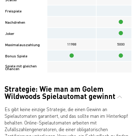
Freispiele
Nachdrehen
Joker
11988
5000
Maximalauszahlung
Bonus Spiele
Spiele mit gleichen
Chancen
Strategie: Wie man am Golem
Wildwoods Spielautomat gewinnt
Es gibt keine einzige Strategie, die einen Gewinn an
Spielautomaten garantiert, und das sollte man im Hinterkopf
behalten. Online-Spielautomaten arbeiten mit
Zufallszahlengeneratoren, die einer obligatorischen
Zertifizierung unterliegen. Versuche, ein Schlupfloch zu finden,