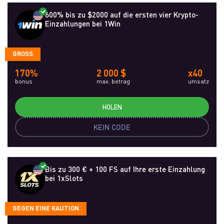
600% bis zu $2000 auf die ersten vier Krypto-
Einzahlungen bei 1Win
GROSS
170%
2 000 $
x40
bonus
max. betrag
umsatz
HOLEN
KEIN CODE
Bis zu 300 € + 100 FS auf Ihre erste Einzahlung
bei 1xSlots
GEGEN EINE KAUTION