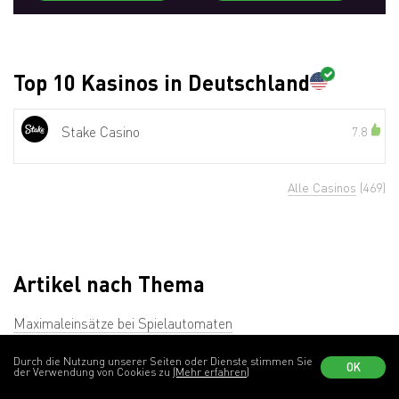
Top 10 Kasinos in Deutschland
Stake Casino
7.8
Alle Casinos
(469)
Artikel nach Thema
Maximaleinsätze bei Spielautomaten
Geheimnisse der Casino-Spielautomaten
Durch die Nutzung unserer Seiten oder Dienste stimmen Sie
OK
der Verwendung von Cookies zu
(Mehr erfahren)
Welche Spielautomaten lassen Sie gewinnen?