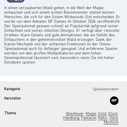
In einen verzauberten Wald gehen, in die Welt der Magie
eintauchen und sich einem echten Baummonster stellen können
Menschen, die sich für den Golem Wildwoods Slot entscheiden. Er
wurde von dem Anbieter BF Games im Oktober 2024 veröffentlicht.
Der Spielautomat gewann schnell an Popularität aufgrund seiner
Einfachheit und seines stilvollen Designs. Er verfügt über reizvolle
Grafiken, klare Details und gute Animationen, die ein Gefühl des
Eintauchens in den geheimnisvollen Wald erzeugen. Dank der
klaren Mechanik und der einfachen Funktionen ist der Online-
Spielautomat auch für Anfänger geeignet. Und erfahrene Spieler
werden von den großen Multiplikatoren und dem hohen
Gewinnpotenzial fasziniert sein, besonders wenn Sie mit hohen
Einsätzen spielen.
Kategorie
Spielautomaten
Hersteller
Thema
Abenteuer
Magie
Gold
Glück
,
,
,
,
Handlung
Fantasie
Natur
Geld
,
,
,
,
Mystisch