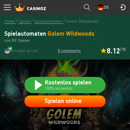
CASINOZ
SPIELEN
DE
Home
Spiele
Spielautomaten
Golem Wildwoods
Spielautomaten
Golem Wildwoods
von BF Games
8.12
/10
0 comments
Verfügbar ab USA
Kostenlos spielen
100% kostenlos
Spielen online