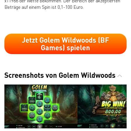
x11988 der Wette bekommen. Der Bereich der akzeptierten
Beträge auf einem Spin ist 0,1-100 Euro.
Jetzt Golem Wildwoods (BF
Games) spielen
Screenshots von Golem Wildwoods