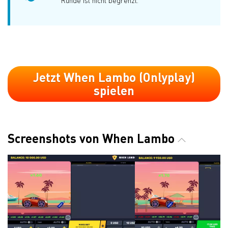
Runde ist nicht begrenzt.
Jetzt When Lambo (Onlyplay)
spielen
Screenshots von When Lambo