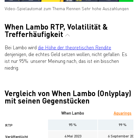
Video-Spielautomat zum Thema Rennen
Sehr hohe Auszahlungen
When Lambo RTP, Volatilität &
Trefferhäufigkeit
Bei Lambo wird
die Höhe der theoretischen Rendite
denjenigen, die echtes Geld setzen wollen, nicht gefallen. Es
ist nur 95%: unserer Meinung nach, das ist ein bisschen
niedrig.
Vergleich von When Lambo (Onlyplay)
mit seinen Gegenstücken
When Lambo
Aquarings
95 %
99 %
RTP
4 Mai 2023
6 September 2024
Veröffentlicht