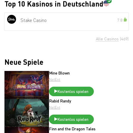
Top 10 Kasinos in Deutschland
Stake Casino
7.8
Alle Casinos
(469)
Neue Spiele
Mine Blown
NetEnt
Kostenlos spielen
Rabid Randy
NetEnt
Kostenlos spielen
Finn and the Dragon Tales