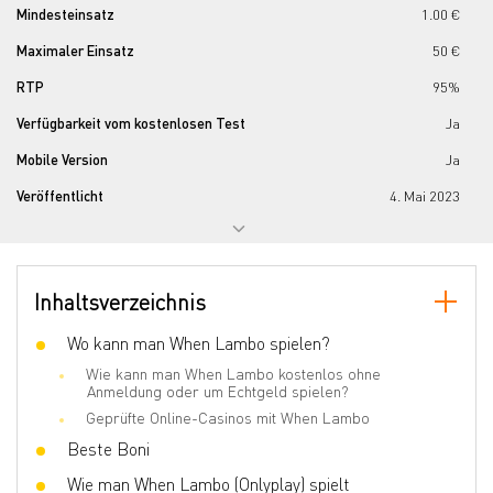
Mindesteinsatz
1.00 €
Maximaler Einsatz
50 €
RTP
95%
Verfügbarkeit vom kostenlosen Test
Ja
Mobile Version
Ja
Veröffentlicht
4. Mai 2023
Inhaltsverzeichnis
Wo kann man When Lambo spielen?
Wie kann man When Lambo kostenlos ohne
Anmeldung oder um Echtgeld spielen?
Geprüfte Online-Casinos mit When Lambo
Beste Boni
Wie man When Lambo (Onlyplay) spielt