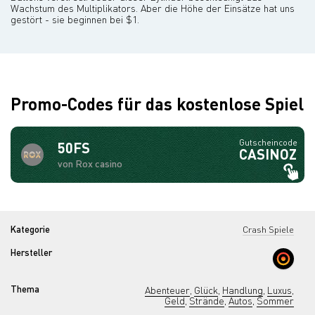
Wachstum des Multiplikators. Aber die Höhe der Einsätze hat uns
gestört - sie beginnen bei $1.
Promo-Codes für das kostenlose Spiel
Gutscheincode
50FS
CASINOZ
von Rox casino
Kategorie
Crash Spiele
Hersteller
Thema
Abenteuer
Glück
Handlung
Luxus
,
,
,
,
Geld
Strände
Autos
Sommer
,
,
,