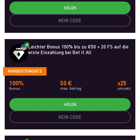
HOLEN
KEIN CODE
Leichter Bonus 100% bis zu €50 + 20 FS auf die
erste Einzahlung bei Bet It All
MINDESTEINSATZ
100%
50 €
x25
bonus
max. betrag
umsatz
HOLEN
KEIN CODE