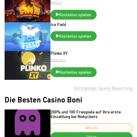
NetEnt
Kostenlos spielen
Ice Field
Kostenlos spielen
Plinko XY
BGaming
Kostenlos spielen
Vollständige Spiele-Bewertung
Die Besten Casino Boni
200% und 100 Freispiele auf Ihre erste
Einzahlung bei Nokycbets
WIN200
Holen