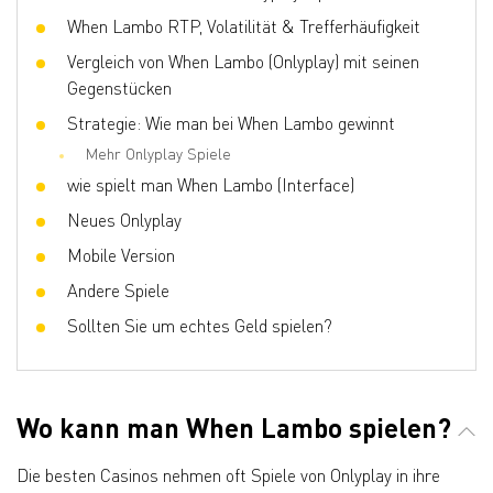
When Lambo RTP, Volatilität & Trefferhäufigkeit
Vergleich von When Lambo (Onlyplay) mit seinen
Gegenstücken
Strategie: Wie man bei When Lambo gewinnt
Mehr Onlyplay Spiele
wie spielt man When Lambo (Interface)
Neues Onlyplay
Mobile Version
Andere Spiele
Sollten Sie um echtes Geld spielen?
Wo kann man When Lambo spielen?
Die besten Casinos nehmen oft Spiele von Onlyplay in ihre