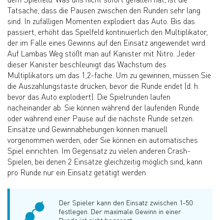
Tatsache, dass die Pausen zwischen den Runden sehr lang
sind. In zufälligen Momenten explodiert das Auto. Bis das
passiert, erhöht das Spielfeld kontinuierlich den Multiplikator,
der im Falle eines Gewinns auf den Einsatz angewendet wird.
Auf Lambas Weg stößt man auf Kanister mit Nitro. Jeder
dieser Kanister beschleunigt das Wachstum des
Multiplikators um das 1,2-fache. Um zu gewinnen, müssen Sie
die Auszahlungstaste drücken, bevor die Runde endet (d. h.
bevor das Auto explodiert). Die Spielrunden laufen
nacheinander ab. Sie können während der laufenden Runde
oder während einer Pause auf die nächste Runde setzen.
Einsätze und Gewinnabhebungen können manuell
vorgenommen werden, oder Sie können ein automatisches
Spiel einrichten. Im Gegensatz zu vielen anderen Crash-
Spielen, bei denen 2 Einsätze gleichzeitig möglich sind, kann
pro Runde nur ein Einsatz getätigt werden.
Der Spieler kann den Einsatz zwischen 1-50
festlegen. Der maximale Gewinn in einer