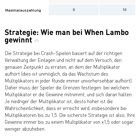
0
10
Maximalauszahlung
Strategie: Wie man bei When Lambo
gewinnt
Die Strategie bei Crash-Spielen basiert auf der richtigen
Verwaltung der Einlagen und nicht auf dem Versuch, den
genauen Zeitpunkt zu erraten, an dem der Multiplikator
aufhört (dies ist unmöglich, da das Wachstum des
Multiplikators in jeder Runde immer unvorhersehbar aufhört).
Daher muss der Spieler die Grenzen festlegen: bei welchem
Multiplikator er die Gewinne mitnimmt, und sich daran halten.
Je niedriger der Multiplikator ist, desto höher ist die
Wahrscheinlichkeit, dass er erreicht wird, insbesondere bei
Multiplikatoren bis zu 1,5. Die sicherste Strategie ist also, Ihre
Gewinne immer bis zu einem Multiplikator von x1,5 oder sogar
weniger abzuheben.