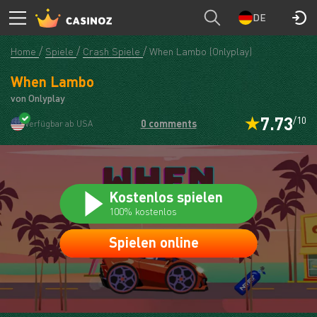
CASINOZ
SPIELEN
DE
Home
Spiele
Crash Spiele
When Lambo (Onlyplay)
When Lambo
von Onlyplay
7.73
/10
0 comments
Verfügbar ab USA
Kostenlos spielen
100% kostenlos
Spielen online