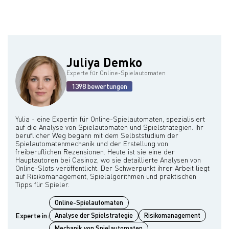
Juliya Demko
Experte für Online-Spielautomaten
1398 bewertungen
Yulia - eine Expertin für Online-Spielautomaten, spezialisiert
auf die Analyse von Spielautomaten und Spielstrategien. Ihr
beruflicher Weg begann mit dem Selbststudium der
Spielautomatenmechanik und der Erstellung von
freiberuflichen Rezensionen. Heute ist sie eine der
Hauptautoren bei Casinoz, wo sie detaillierte Analysen von
Online-Slots veröffentlicht. Der Schwerpunkt ihrer Arbeit liegt
auf Risikomanagement, Spielalgorithmen und praktischen
Online-Spielautomaten
Experte in:
Analyse der Spielstrategie
Risikomanagement
Mechanik von Spielautomaten