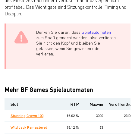
des Einsatzes nach einem Verlust" macht das Spiel nicht
profitabel. Das Wichtigste sind Sitzungskontrolle, Timing und
Disziplin.
Denken Sie daran, dass
Spielautomaten
zum Spaß gemacht werden, also verlieren
Sie nicht den Kopf und bleiben Sie
gelassen, wenn Sie gewinnen oder
verlieren.
Mehr BF Games Spielautomaten
Slot
RTP
Maxwin
Veröffentlic
Stunning Crown 100
96.02 %
3000
23 Dez
Wild Jack Remastered
96.12 %
63