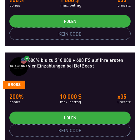
bonus
max. betrag
umsatz
HOLEN
KEIN CODE
600% bis zu $10.000 + 600 FS auf Ihre ersten
vier Einzahlungen bei BetBeast
GROSS
200%
10 000 $
x35
bonus
max. betrag
umsatz
HOLEN
KEIN CODE