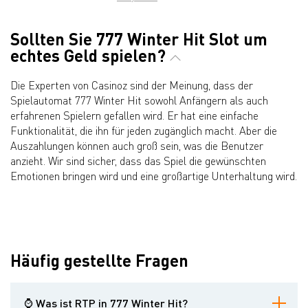
Sollten Sie 777 Winter Hit Slot um
echtes Geld spielen?
Die Experten von Casinoz sind der Meinung, dass der
Spielautomat 777 Winter Hit sowohl Anfängern als auch
erfahrenen Spielern gefallen wird. Er hat eine einfache
Funktionalität, die ihn für jeden zugänglich macht. Aber die
Auszahlungen können auch groß sein, was die Benutzer
anzieht. Wir sind sicher, dass das Spiel die gewünschten
Emotionen bringen wird und eine großartige Unterhaltung wird.
Häufig gestellte Fragen
⌚️ Was ist RTP in 777 Winter Hit?