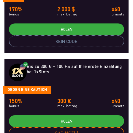
170%
2 000 $
x40
bonus
max. betrag
umsatz
HOLEN
KEIN CODE
Bis zu 300 € + 100 FS auf Ihre erste Einzahlung
bei 1xSlots
GEGEN EINE KAUTION
150%
300 €
x40
bonus
max. betrag
umsatz
HOLEN
CASINOZ