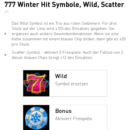
777 Winter Hit Symbole, Wild, Scatter
Das Wild-Symbol ist ein Trio aus roten Siebenern. Für drei
Stück auf der Linie wird x150 des Einsatzes gegeben. Sie
ergänzen auch andere Gewinnkombinationen. Wenn sie eine
Kette zusammen mit einem blauen Chip bilden, dann gibt es x20
pro Stück.
Scatter-Symbol - aktiviert 5 Freispiele. Auch der Fallout von 3
dieser blauen Chips bringt x12 des Einsatzes.
Wild
Symbol ersetzen
Bonus
Aktiviert Freispiele