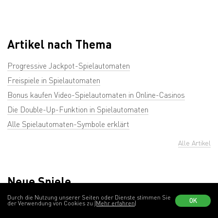
Artikel nach Thema
Progressive Jackpot-Spielautomaten
Freispiele in Spielautomaten
Bonus kaufen Video-Spielautomaten in Online-Casinos
Die Double-Up-Funktion in Spielautomaten
Alle Spielautomaten-Symbole erklärt
Alle Artikel
Neue Spiele
Durch die Nutzung unserer Seiten oder Dienste stimmen Sie
Mine Blown
OK
der Verwendung von Cookies zu
(Mehr erfahren)
NetEnt