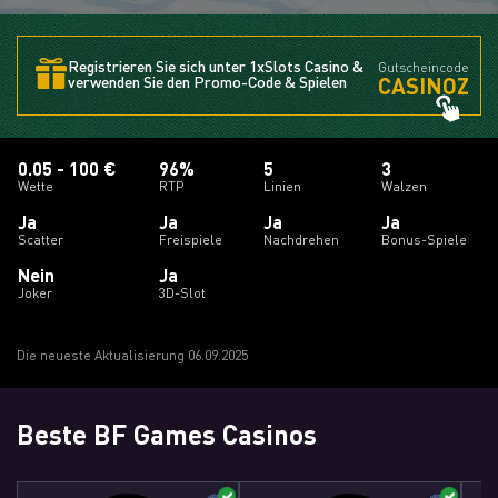
Registrieren Sie sich unter 1xSlots Casino &
Gutscheincode
CASINOZ
verwenden Sie den Promo-Code & Spielen
0.05 - 100 €
96%
5
3
Wette
RTP
Linien
Walzen
Ja
Ja
Ja
Ja
Scatter
Freispiele
Nachdrehen
Bonus-Spiele
Nein
Ja
Joker
3D-Slot
Die neueste Aktualisierung 06.09.2025
Beste BF Games Casinos