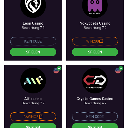
Leon Casino
Nokycbets Casino
Bewertung 7.5
Bewertung 7.2
KEIN CODE
WIN200
SPIELEN
SPIELEN
Alf casino
Crypto Games Casino
Bewertung 7.2
Bewertung 6.7
CASINOZ
KEIN CODE
SPIELEN
SPIELEN