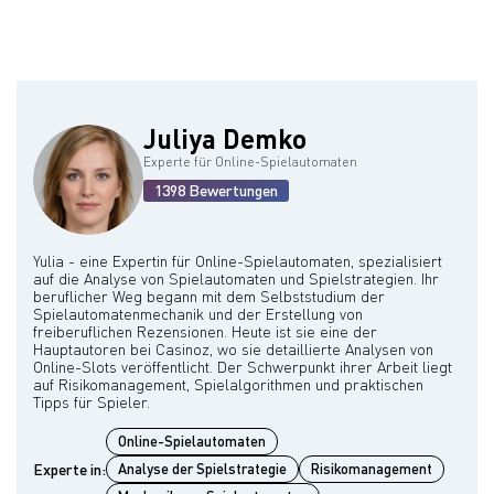
Juliya Demko
Experte für Online-Spielautomaten
1398 Bewertungen
Yulia - eine Expertin für Online-Spielautomaten, spezialisiert
auf die Analyse von Spielautomaten und Spielstrategien. Ihr
beruflicher Weg begann mit dem Selbststudium der
Spielautomatenmechanik und der Erstellung von
freiberuflichen Rezensionen. Heute ist sie eine der
Hauptautoren bei Casinoz, wo sie detaillierte Analysen von
Online-Slots veröffentlicht. Der Schwerpunkt ihrer Arbeit liegt
auf Risikomanagement, Spielalgorithmen und praktischen
Online-Spielautomaten
Experte in:
Analyse der Spielstrategie
Risikomanagement