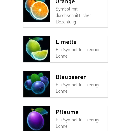
Orange
Symbol mit
durchschnittlicher
Bezahlung
Limette
Ein Symbol für niedrige
Löhne
Blaubeeren
Ein Symbol für niedrige
Löhne
Pflaume
Ein Symbol für niedrige
Löhne