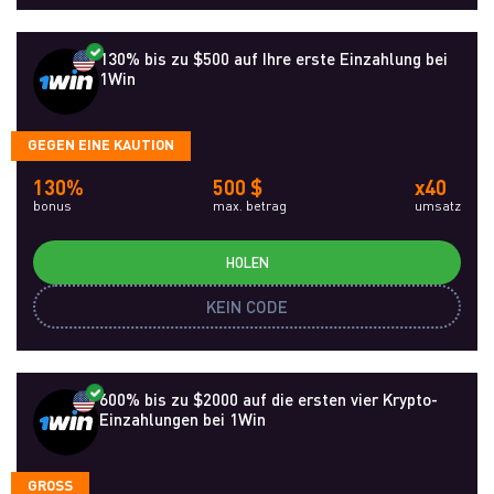
130% bis zu $500 auf Ihre erste Einzahlung bei
1Win
GEGEN EINE KAUTION
130%
500 $
x40
bonus
max. betrag
umsatz
HOLEN
KEIN CODE
600% bis zu $2000 auf die ersten vier Krypto-
Einzahlungen bei 1Win
GROSS