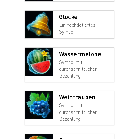
Glocke
Ein hochdotiertes
Symbol
Wassermelone
Symbol mit
durchschnittlicher
Bezahlung
Weintrauben
Symbol mit
durchschnittlicher
Bezahlung