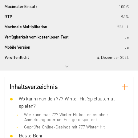
Maximaler Einsatz
100 €
RTP
96%
Maximale Multiplikation
234 : 1
Verfügbarkeit vom kostenlosen Test
Ja
Mobile Version
Ja
Veröffentlicht
4. Dezember 2024
Progressiver Jackpot
Nein
Anzahl der Walzen
3
Inhaltsverzeichnis
Anzahl der Linien
5
Jokers
Wo kann man den 777 Winter Hit Spielautomat
Nein
spielen?
Scatter
Ja
Wie kann man 777 Winter Hit kostenlos ohne
Spiele mit gleichen Chancen
Nein
Anmeldung oder um Echtgeld spielen?
Geprüfte Online-Casinos mit 777 Winter Hit
Bonusspiele
Free Spins, Bonus Game, Respin
Beste Boni