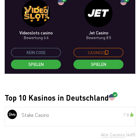
Videoslots сasino
Jet Casino
Bewertung 6.6
Bewertung 8.5
KEIN CODE
CASINOZ
SPIELEN
SPIELEN
Top 10 Kasinos in Deutschland
Stake Casino
7.8
Alle Casinos
(469)