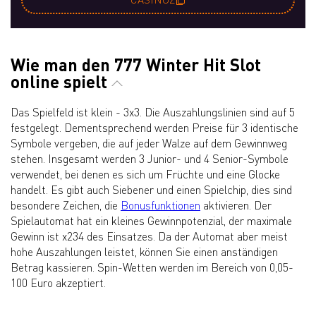
Wie man den 777 Winter Hit Slot
online spielt
Das Spielfeld ist klein - 3x3. Die Auszahlungslinien sind auf 5
festgelegt. Dementsprechend werden Preise für 3 identische
Symbole vergeben, die auf jeder Walze auf dem Gewinnweg
stehen. Insgesamt werden 3 Junior- und 4 Senior-Symbole
verwendet, bei denen es sich um Früchte und eine Glocke
handelt. Es gibt auch Siebener und einen Spielchip, dies sind
besondere Zeichen, die
Bonusfunktionen
aktivieren. Der
Spielautomat hat ein kleines Gewinnpotenzial, der maximale
Gewinn ist x234 des Einsatzes. Da der Automat aber meist
hohe Auszahlungen leistet, können Sie einen anständigen
Betrag kassieren. Spin-Wetten werden im Bereich von 0,05-
100 Euro akzeptiert.