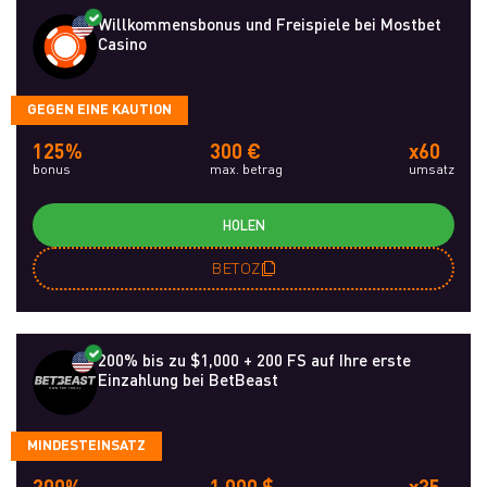
Willkommensbonus und Freispiele bei Mostbet
Casino
GEGEN EINE KAUTION
125%
300 €
x60
bonus
max. betrag
umsatz
HOLEN
BETOZ
200% bis zu $1,000 + 200 FS auf Ihre erste
Einzahlung bei BetBeast
MINDESTEINSATZ
200%
1 000 $
x35