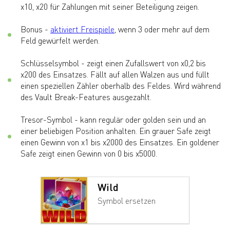
x10, x20 für Zahlungen mit seiner Beteiligung zeigen.
Bonus -
aktiviert Freispiele
, wenn 3 oder mehr auf dem
Feld gewürfelt werden.
Schlüsselsymbol - zeigt einen Zufallswert von x0,2 bis
x200 des Einsatzes. Fällt auf allen Walzen aus und füllt
einen speziellen Zähler oberhalb des Feldes. Wird während
des Vault Break-Features ausgezahlt.
Tresor-Symbol - kann regulär oder golden sein und an
einer beliebigen Position anhalten. Ein grauer Safe zeigt
einen Gewinn von x1 bis x2000 des Einsatzes. Ein goldener
Safe zeigt einen Gewinn von 0 bis x5000.
Wild
Symbol ersetzen