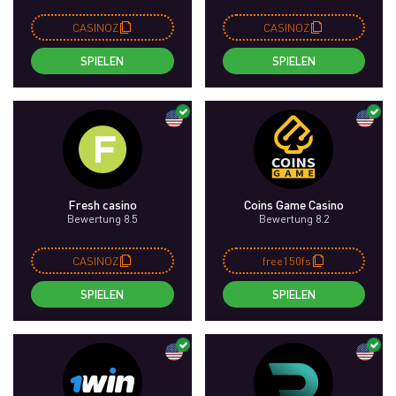
CASINOZ
CASINOZ
SPIELEN
SPIELEN
Fresh casino
Coins Game Casino
Bewertung 8.5
Bewertung 8.2
CASINOZ
free150fs
SPIELEN
SPIELEN