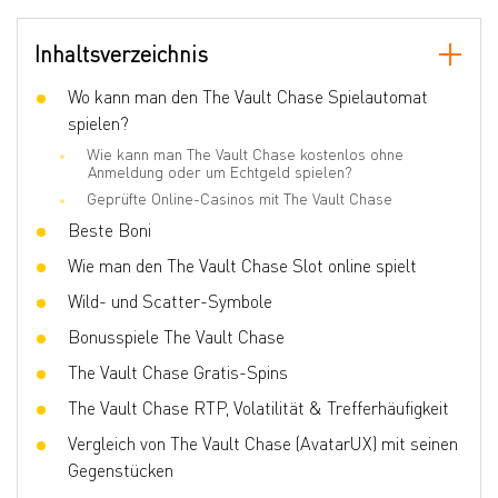
Anzahl der Walzen
5
Inhaltsverzeichnis
Anzahl der Linien
25
Jokers
Wo kann man den The Vault Chase Spielautomat
Nein
spielen?
Scatter
Ja
Wie kann man The Vault Chase kostenlos ohne
Spiele mit gleichen Chancen
Nein
Anmeldung oder um Echtgeld spielen?
Geprüfte Online-Casinos mit The Vault Chase
Bonusspiele
Free Spins, Bonus Game, Respin,
Multiplier, The Vault Bonus Feature, Buy
Beste Boni
Feature
Wie man den The Vault Chase Slot online spielt
Volatilität
Middle
Wild- und Scatter-Symbole
3D-Slot
Ja
Bonusspiele The Vault Chase
Respins
Ja
The Vault Chase Gratis-Spins
Free Spins
Ja
The Vault Chase RTP, Volatilität & Trefferhäufigkeit
Wettlinie
0.1 - 300
Vergleich von The Vault Chase (AvatarUX) mit seinen
Gegenstücken