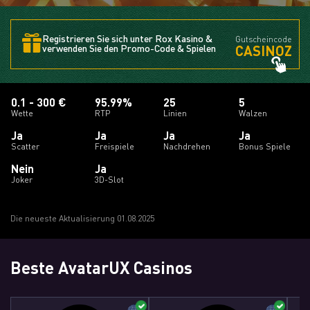
Registrieren Sie sich unter Rox Kasino &
Gutscheincode
CASINOZ
verwenden Sie den Promo-Code & Spielen
0.1 - 300 €
95.99%
25
5
Wette
RTP
Linien
Walzen
Ja
Ja
Ja
Ja
Scatter
Freispiele
Nachdrehen
Bonus Spiele
Nein
Ja
Joker
3D-Slot
Die neueste Aktualisierung 01.08.2025
Beste AvatarUX Casinos