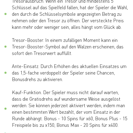
Tresorausbruch. Wenn ein Tresor und mindestens 5
Schlüssel auf das Spielfeld fallen, hat der Spieler die Wahl,
den durch die Schlüsselsymbole angezeigten Betrag zu
nehmen oder den Tresor zu öffnen. Der versteckte Preis
kann mehr oder weniger sein, alles hängt vom Glück ab.
Tresor-Booster. In einem zufälligen Moment kann ein
Tresor-Booster-Symbol auf den Walzen erscheinen, das
sofort den Tresorwert auffüllt.
Ante-Einsatz. Durch Erhöhen des aktuellen Einsatzes um
das 1,5-fache verdoppelt der Spieler seine Chancen,
Bonusdrehs zu aktivieren.
Kauf-Funktion. Der Spieler muss nicht darauf warten,
dass die Gratisdrehs auf wundersame Weise ausgelöst
werden. Sie können jederzeit aktiviert werden, indem man
einen bestimmten Wert bezahlt, der vom Einsatz in der
Runde abhängt. Bonus - 10 Spins für x60, Bonus Plus - 15
Freispiele bis zu x150, Bonus Max - 20 Spins für x400.