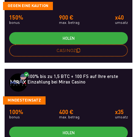
GEGEN EINE KAUTION
150%
900 €
x40
bonus
max. betrag
umsatz
HOLEN
CASINOZ
100% bis zu 1,5 BTC + 100 FS auf Ihre erste
Einzahlung bei Mirax Casino
MINDESTEINSATZ
100%
400 €
x35
bonus
max. betrag
umsatz
HOLEN