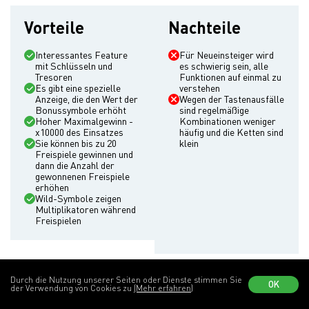
Vorteile
Nachteile
Interessantes Feature
Für Neueinsteiger wird
mit Schlüsseln und
es schwierig sein, alle
Tresoren
Funktionen auf einmal zu
Es gibt eine spezielle
verstehen
Anzeige, die den Wert der
Wegen der Tastenausfälle
Bonussymbole erhöht
sind regelmäßige
Hoher Maximalgewinn -
Kombinationen weniger
x10000 des Einsatzes
häufig und die Ketten sind
Sie können bis zu 20
klein
Freispiele gewinnen und
dann die Anzahl der
gewonnenen Freispiele
erhöhen
Wild-Symbole zeigen
Multiplikatoren während
Freispielen
Durch die Nutzung unserer Seiten oder Dienste stimmen Sie
OK
der Verwendung von Cookies zu
(Mehr erfahren)