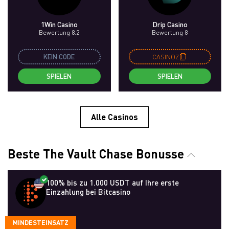
1Win Casino
Drip Casino
Bewertung 8.2
Bewertung 8
KEIN CODE
CASINOZ
SPIELEN
SPIELEN
Alle Casinos
Beste The Vault Chase Bonusse
100% bis zu 1.000 USDT auf Ihre erste
Einzahlung bei Bitcasino
MINDESTEINSATZ