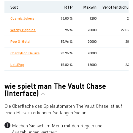
Slot
RTP
Maxwin
Veröffentlichun
Cosmic Jokers
96.05 %
1200
27 
Witchy Poppins
96 %
20000
27 Okto
Pop O`Gold
95.96 %
20000
28 M
CherryPop Deluxe
95.96 %
20000
1 
LolliPop
95.82 %
13000
24 M
wie spielt man The Vault Chase
(Interface)
Die Oberfläche des Spielautomaten The Vault Chase ist auf
einen Blick zu erkennen. So fangen Sie an:
Machen Sie sich im Menü mit den Regeln und
Auszahlungen vertraut.