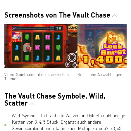
Screenshots von The Vault Chase
Video-Spielautomat mit klassischen
Sehr hohe Auszahlungen
Themen
The Vault Chase Symbole, Wild,
Scatter
Wild-Symbol - fällt auf alle Walzen und bildet unabhängige
Ketten von 3, 4, 5 Stück. Ergänzt auch andere
Gewinnkombinationen, kann einen Multiplikator x2, x3, x5,