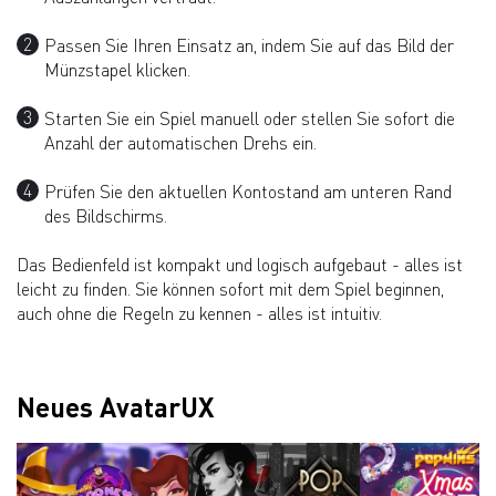
Passen Sie Ihren Einsatz an, indem Sie auf das Bild der
Münzstapel klicken.
Starten Sie ein Spiel manuell oder stellen Sie sofort die
Anzahl der automatischen Drehs ein.
Prüfen Sie den aktuellen Kontostand am unteren Rand
des Bildschirms.
Das Bedienfeld ist kompakt und logisch aufgebaut - alles ist
leicht zu finden. Sie können sofort mit dem Spiel beginnen,
auch ohne die Regeln zu kennen - alles ist intuitiv.
Neues AvatarUX