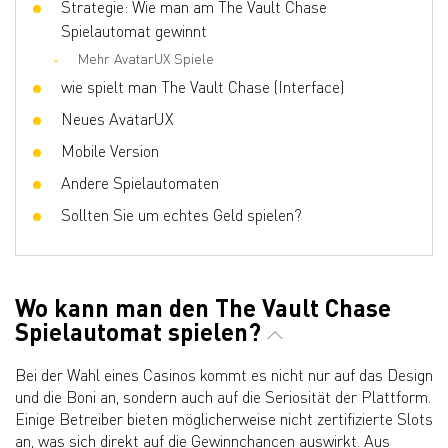
Strategie: Wie man am The Vault Chase
Spielautomat gewinnt
Mehr AvatarUX Spiele
wie spielt man The Vault Chase (Interface)
Neues AvatarUX
Mobile Version
Andere Spielautomaten
Sollten Sie um echtes Geld spielen?
Wo kann man den The Vault Chase
Spielautomat spielen?
Bei der Wahl eines Casinos kommt es nicht nur auf das Design
und die Boni an, sondern auch auf die Seriosität der Plattform.
Einige Betreiber bieten möglicherweise nicht zertifizierte Slots
an, was sich direkt auf die Gewinnchancen auswirkt. Aus