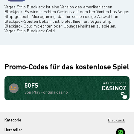
Vegas Strip Blackjack ist eine Version des amerikanischen
Blackjack. Es wird in echten Casinos auf dem berühmten Las Vegas
Strip gespielt. Microgaming, das für seine riesige Auswahl an
Blackjack-Spielen bekannt ist, bietet Ihnen an, Vegas Strip
Blackjack Gold mit echten oder Übungseinsätzen zu spielen.
Vegas Strip Blackjack Gold
Promo-Codes für das kostenlose Spiel
Gutscheincode
50FS
CASINOZ
von PlayFortuna casino
Kategorie
Blackjack
Hersteller