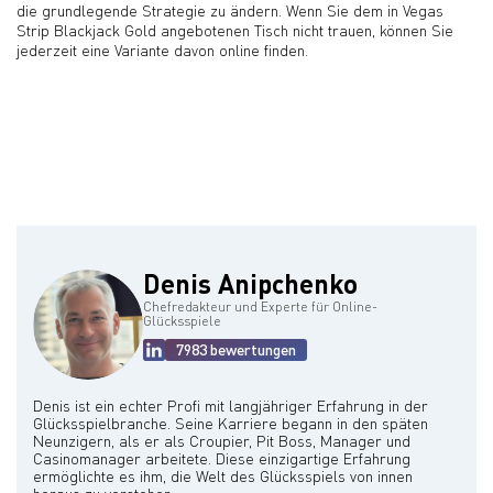
die grundlegende Strategie zu ändern. Wenn Sie dem in Vegas
Strip Blackjack Gold angebotenen Tisch nicht trauen, können Sie
jederzeit eine Variante davon online finden.
Denis Anipchenko
Chefredakteur und Experte für Online-
Glücksspiele
7983 bewertungen
Denis ist ein echter Profi mit langjähriger Erfahrung in der
Glücksspielbranche. Seine Karriere begann in den späten
Neunzigern, als er als Croupier, Pit Boss, Manager und
Casinomanager arbeitete. Diese einzigartige Erfahrung
ermöglichte es ihm, die Welt des Glücksspiels von innen