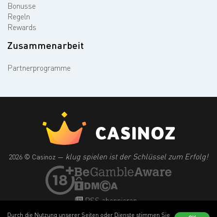
Bonusse
Regeln
Rewards
Zusammenarbeit
Partnerprogramme
klug spielen ist der Schlüssel zum Erfolg!
2026 © Casinoz —
RSS abonnieren
Durch die Nutzung unserer Seiten oder Dienste stimmen Sie