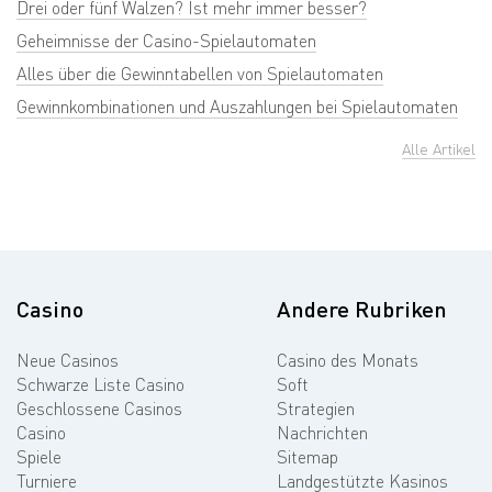
Drei oder fünf Walzen? Ist mehr immer besser?
Geheimnisse der Casino-Spielautomaten
Alles über die Gewinntabellen von Spielautomaten
Gewinnkombinationen und Auszahlungen bei Spielautomaten
Alle Artikel
Casino
Andere Rubriken
Neue Casinos
Casino des Monats
Schwarze Liste Casino
Soft
Geschlossene Casinos
Strategien
Casino
Nachrichten
Spiele
Sitemap
Turniere
Landgestützte Kasinos