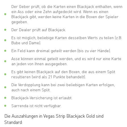
Der Geber prüft, ob die Karten einen Blackjack enthalten, wenn
ein Ass oder eine Zehn aufgedeckt wird. Wenn es einen
Blackjack gibt, werden keine Karten in die Boxen der Spieler
gegeben.
Der Dealer prüft auf Blackjack.
Es ist möglich, beliebige Karten desselben Werts zu teilen (z.B.
Bube und Dame).
Ein Feld kann dreimal geteilt werden (bis zu vier Hände).
Asse können einmal geteilt werden, und es wird nur eine Karte
an jeden von ihnen ausgegeben.
Es gibt keinen Blackjack auf den Boxen, die aus einem Split
resultieren (wird als 21 Punkte behandelt).
Die Verdopplung kann bei zwei beliebigen Karten erfolgen,
auch nach einem Split.
Blackjack-Versicherung ist erlaubt.
Sarrenda ist nicht verfügbar.
Die Auszahlungen in Vegas Strip Blackjack Gold sind
Standard: