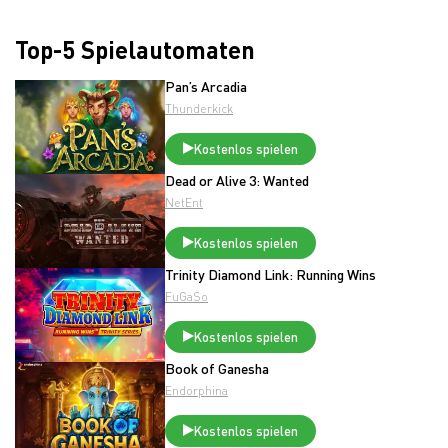
Top-5 Spielautomaten
Pan’s Arcadia
Thunderkick
Kostenlos spielen
Dead or Alive 3: Wanted
NetEnt
Kostenlos spielen
Trinity Diamond Link: Running Wins
FuGaSo
Kostenlos spielen
Book of Ganesha
Endorphina
Kostenlos spielen