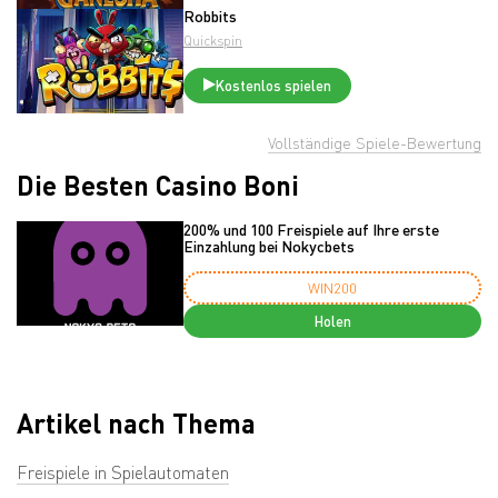
Robbits
Quickspin
Kostenlos spielen
Vollständige Spiele-Bewertung
Die Besten Casino Boni
200% und 100 Freispiele auf Ihre erste
Einzahlung bei Nokycbets
WIN200
Holen
Artikel nach Thema
Freispiele in Spielautomaten