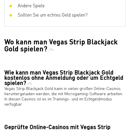
Andere Spiele
Sollten Sie um echtes Geld spielen?
Wo kann man Vegas Strip Blackjack
Gold spielen?
Wie kann man Vegas Strip Blackjack Gold
kostenlos ohne Anmeldung oder um Echtgeld
spielen?
Vegas Strip Blackjack Gold kann in vielen großen Online-Casinos
heruntergeladen werden, die mit Microgaming-Software arbeiten.
In diesen Casinos ist es im Trainings- und im Echtgeldmodus
verfügbar.
Geprüfte Online-Casinos mit Vegas Strip