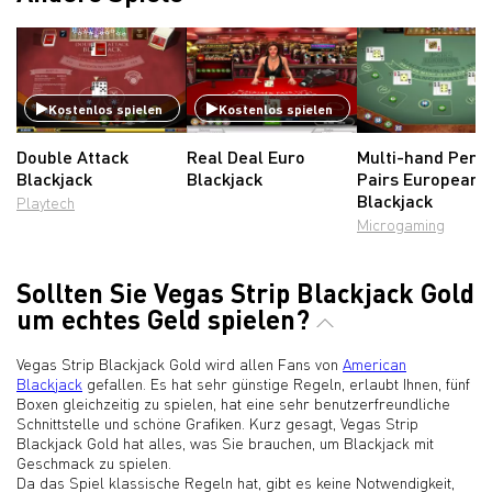
Kostenlos spielen
Kostenlos spielen
Double Attack
Real Deal Euro
Multi-hand Perfe
Blackjack
Blackjack
Pairs European
Blackjack
Playtech
Microgaming
Sollten Sie Vegas Strip Blackjack Gold
um echtes Geld spielen?
Vegas Strip Blackjack Gold wird allen Fans von
American
Blackjack
gefallen. Es hat sehr günstige Regeln, erlaubt Ihnen, fünf
Boxen gleichzeitig zu spielen, hat eine sehr benutzerfreundliche
Schnittstelle und schöne Grafiken. Kurz gesagt, Vegas Strip
Blackjack Gold hat alles, was Sie brauchen, um Blackjack mit
Geschmack zu spielen.
Da das Spiel klassische Regeln hat, gibt es keine Notwendigkeit,