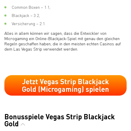
Common Boxen – 1:1,
Blackjack – 3:2,
Versicherung – 2:1.
Alles in allem können wir sagen, dass die Entwickler von
Microgaming ein Online-Blackjack-Spiel mit genau den gleichen
Regeln geschaffen haben, die in den meisten echten Casinos auf
dem Las Vegas Strip verwendet werden.
Jetzt Vegas Strip Blackjack
Gold (Microgaming) spielen
Bonusspiele Vegas Strip Blackjack
Gold