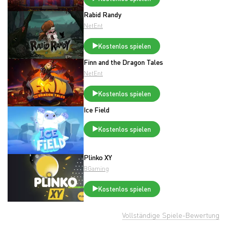
Rabid Randy
NetEnt
Kostenlos spielen
Finn and the Dragon Tales
NetEnt
Kostenlos spielen
Ice Field
Kostenlos spielen
Plinko XY
BGaming
Kostenlos spielen
Vollständige Spiele-Bewertung