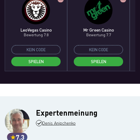
LeoVegas Casino
Mr Green Casino
Bewertung 7.8
Bewertung 7.7
KEIN CODE
KEIN CODE
SPIELEN
SPIELEN
Expertenmeinung
Denis Anipchenko
7.3