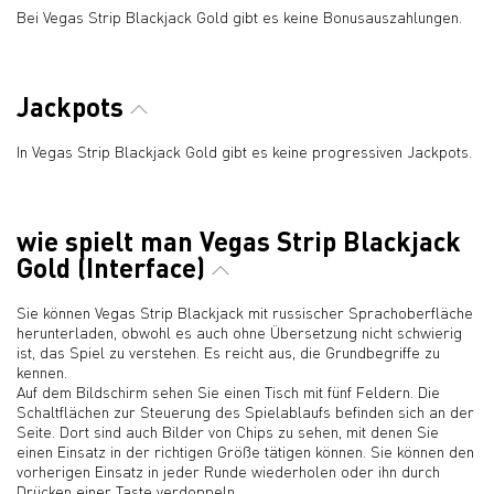
Bei Vegas Strip Blackjack Gold gibt es keine Bonusauszahlungen.
Jackpots
In Vegas Strip Blackjack Gold gibt es keine progressiven Jackpots.
wie spielt man Vegas Strip Blackjack
Gold (Interface)
Sie können Vegas Strip Blackjack mit russischer Sprachoberfläche
herunterladen, obwohl es auch ohne Übersetzung nicht schwierig
ist, das Spiel zu verstehen. Es reicht aus, die Grundbegriffe zu
kennen.
Auf dem Bildschirm sehen Sie einen Tisch mit fünf Feldern. Die
Schaltflächen zur Steuerung des Spielablaufs befinden sich an der
Seite. Dort sind auch Bilder von Chips zu sehen, mit denen Sie
einen Einsatz in der richtigen Größe tätigen können. Sie können den
vorherigen Einsatz in jeder Runde wiederholen oder ihn durch
Drücken einer Taste verdoppeln.