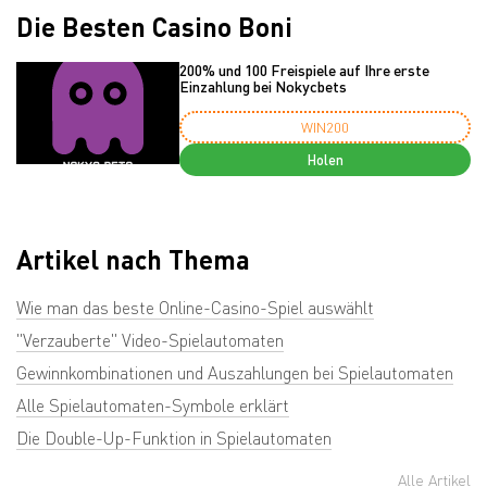
Die Besten Casino Boni
200% und 100 Freispiele auf Ihre erste
Einzahlung bei Nokycbets
WIN200
Holen
Artikel nach Thema
Wie man das beste Online-Casino-Spiel auswählt
"Verzauberte" Video-Spielautomaten
Gewinnkombinationen und Auszahlungen bei Spielautomaten
Alle Spielautomaten-Symbole erklärt
Die Double-Up-Funktion in Spielautomaten
Alle Artikel