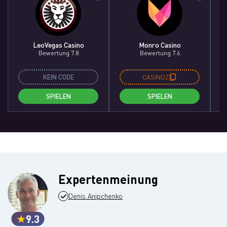
LeoVegas Casino
Monro Casino
Bewertung 7.8
Bewertung 7.6
KEIN CODE
CASINOZ
SPIELEN
SPIELEN
Expertenmeinung
Denis Anipchenko
9.3