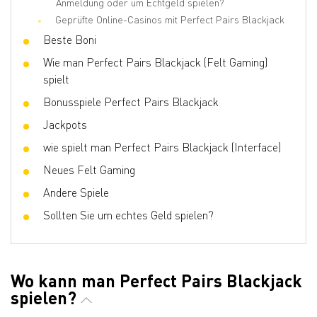
Anmeldung oder um Echtgeld spielen?
Geprüfte Online-Casinos mit Perfect Pairs Blackjack
Beste Boni
Wie man Perfect Pairs Blackjack (Felt Gaming)
spielt
Bonusspiele Perfect Pairs Blackjack
Jackpots
wie spielt man Perfect Pairs Blackjack (Interface)
Neues Felt Gaming
Andere Spiele
Sollten Sie um echtes Geld spielen?
Wo kann man Perfect Pairs Blackjack
spielen?