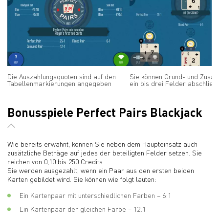
Die Auszahlungsquoten sind auf den
Sie können Grund- und Zusat
Tabellenmarkierungen angegeben
ein bis drei Felder abschließ
Bonusspiele Perfect Pairs Blackjack
Wie bereits erwähnt, können Sie neben dem Haupteinsatz auch
zusätzliche Beträge auf jedes der beteiligten Felder setzen. Sie
reichen von 0,10 bis 250 Credits.
Sie werden ausgezahlt, wenn ein Paar aus den ersten beiden
Karten gebildet wird. Sie können wie folgt lauten:
Ein Kartenpaar mit unterschiedlichen Farben – 6:1
Ein Kartenpaar der gleichen Farbe – 12:1