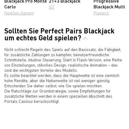
Blackjack Pro Monte
21+3 Blackjack
Progressive
Carlo
Blackjack Multi-
IGT
NextGen Gaming
Playtech
Sollten Sie Perfect Pairs Blackjack
um echtes Geld spielen?
Nicht schlecht Regeln des Spiels auf den Basissatz, die Fähigkeit,
für zusätzliche Zahlungen zu kämpfen, benutzerfreundliche
Schnittstelle, intuitive Steuerung, Start in Flash-Version, eine Reihe
von Einstellungen, stilvolles Design, realistische Animation – das
sind die wichtigsten Vorteile des Modells.
Es sollte beachtet werden, dass die Hauptwette ist eine ziemlich
hohe Rendite, aber die Nebenwette ist viel weniger günstig.
Entscheiden Sie daher selbst, wie Sie spielen möchten.
Die Ratschläge zur Grundstrategie, sowie Empfehlungen für
zusätzliche Wetten werden in einem speziellen Abschnitt des
Portals Casinoz berücksichtigt.