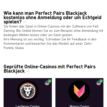
Wie kann man Perfect Pairs Blackjack
kostenlos ohne Anmeldung oder um Echtgeld
spielen?
Sie finden das Spiel in Online-Casinos mit der Software von Felt
Gaming. Bei Unibet können Sie es zum Beispiel ohne Anmeldung mit
bedingten Wetten testen oder um Geld spielen.
Ihre Meinung ist uns wichtig. Schreiben Sie Ihr Feedback in den
Kommentaren und bewerten Sie das Modell auf einer Zehn-
Punkte-Skala.
Geprüfte Online-Casinos mit Perfect Pairs
Blackjack
LeoVegas Casino
Monro Casino