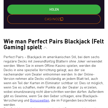
HOLEN
CASINOZ
Wie man Perfect Pairs Blackjack (Felt
Gaming) spielt
Perfect Pairs – Blackjack im amerikanischen Stil, bei dem sechs
reguläre Decks mit zweiundfünfzig Blättern ohne Joker verwendet
werden. Wenn Sie in einem Offline-Kasino spielen, werden die
Decks in eine spezielle Vorrichtung gelegt, aus der sie
nacheinander vom Dealer entnommen werden. In der Online-
Version nehmen alle Decks vollständig an jedem Blatt teil, auch
wenn ein Teil der Karten im Eliminator sichtbar ist. Dies ist möglich,
wenn Sie es schaffen, mehr Punkte als der Dealer zu erzielen,
wobei einundzwanzig nicht überschritten werden dürfen. Außerdem
gibt es Gewinne, wenn Sie den Geber schlagen, eine Blackjack-
Versicherung und
Bonuswetten
, die im Folgenden beschrieben
werden.