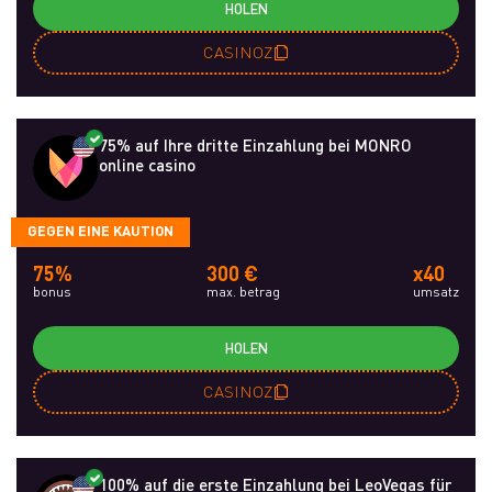
HOLEN
CASINOZ
75% auf Ihre dritte Einzahlung bei MONRO
online casino
GEGEN EINE KAUTION
75%
300 €
x40
bonus
max. betrag
umsatz
HOLEN
CASINOZ
100% auf die erste Einzahlung bei LeoVegas für