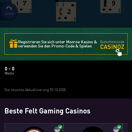
Registrieren Sie sich unter Monroe Kasino &
Gutscheincode
CASINOZ
verwenden Sie den Promo-Code & Spielen
0 - 0
Wette
Die neueste Aktualisierung 02.10.2025
Beste Felt Gaming Casinos