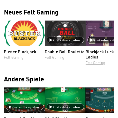
Neues Felt Gaming
Kostenlos spielen
Kostenlos spiel
Buster Blackjack
Double Ball Roulette
Blackjack Lucky
Ladies
Felt Gaming
Felt Gaming
Felt Gaming
Andere Spiele
Kostenlos spielen
Kostenlos spielen