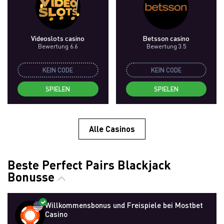
Videoslots сasino
Betsson casino
Bewertung 6.6
Bewertung 3.5
KEIN CODE
KEIN CODE
SPIELEN
SPIELEN
Alle Casinos
Beste Perfect Pairs Blackjack
Bonusse
Willkommensbonus und Freispiele bei Mostbet
Casino