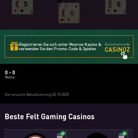
Registrieren Sie sich unter Monroe Kasino &
Gutscheincode
CASINOZ
verwenden Sie den Promo-Code & Spielen
0 - 0
Wette
Die neueste Aktualisierung 02.10.2025
Beste Felt Gaming Casinos