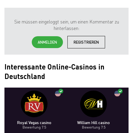
Sie müssen eingeloggt sein, um einen Kommentar zu
hinterlassen:
ANMELDEN
REGISTRIEREN
Interessante Online-Casinos in
Deutschland
Royal Vegas сasino
William Hill casino
Bewertung 7.5
Bewertung 7.5