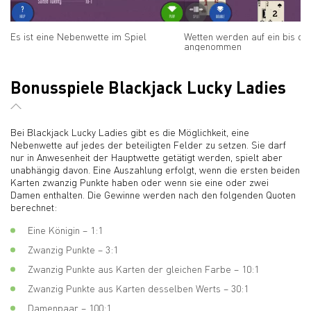
Es ist eine Nebenwette im Spiel
Wetten werden auf ein bis dr
angenommen
Bonusspiele Blackjack Lucky Ladies
Bei Blackjack Lucky Ladies gibt es die Möglichkeit, eine
Nebenwette auf jedes der beteiligten Felder zu setzen. Sie darf
nur in Anwesenheit der Hauptwette getätigt werden, spielt aber
unabhängig davon. Eine Auszahlung erfolgt, wenn die ersten beiden
Karten zwanzig Punkte haben oder wenn sie eine oder zwei
Damen enthalten. Die Gewinne werden nach den folgenden Quoten
berechnet:
Eine Königin – 1:1
Zwanzig Punkte – 3:1
Zwanzig Punkte aus Karten der gleichen Farbe – 10:1
Zwanzig Punkte aus Karten desselben Werts – 30:1
Damenpaar – 100:1