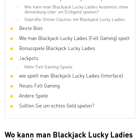
Wie kann man Blackjack Lucky Ladies kostenlos ohne
Anmeldung oder um Echtgeld spielen?
Geprüfte Online-Casinos mit Blackjack Lucky Ladies
Beste Boni
Wie man Blackjack Lucky Ladies (Felt Gaming) spielt
Bonusspiele Blackjack Lucky Ladies
Jackpots
Mehr Felt Gaming Spiele
wie spielt man Blackjack Lucky Ladies (Interface)
Neues Felt Gaming
Andere Spiele
Sollten Sie um echtes Geld spielen?
Wo kann man Blackjack Lucky Ladies