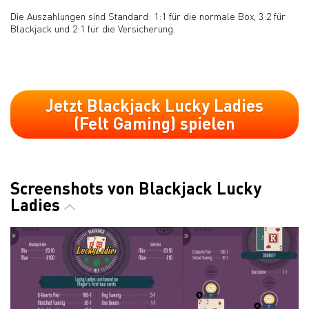
Die Auszahlungen sind Standard: 1:1 für die normale Box, 3:2 für
Blackjack und 2:1 für die Versicherung.
Jetzt Blackjack Lucky Ladies
(Felt Gaming) spielen
Screenshots von Blackjack Lucky
Ladies