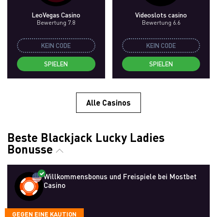
LeoVegas Casino
Videoslots сasino
Bewertung 7.8
Bewertung 6.6
KEIN CODE
KEIN CODE
SPIELEN
SPIELEN
Alle Casinos
Beste Blackjack Lucky Ladies
Bonusse
Willkommensbonus und Freispiele bei Mostbet
Casino
GEGEN EINE KAUTION