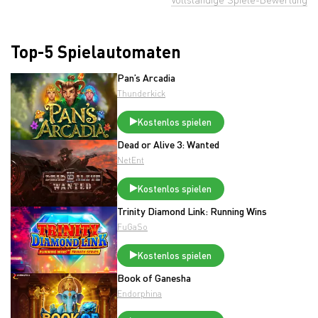
Top-5 Spielautomaten
Pan’s Arcadia
Thunderkick
Kostenlos spielen
Dead or Alive 3: Wanted
NetEnt
Kostenlos spielen
Trinity Diamond Link: Running Wins
FuGaSo
Kostenlos spielen
Book of Ganesha
Endorphina