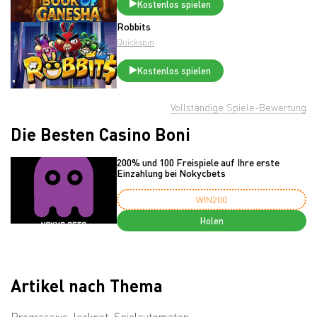
Kostenlos spielen
Robbits
Quickspin
Kostenlos spielen
Vollständige Spiele-Bewertung
Die Besten Casino Boni
200% und 100 Freispiele auf Ihre erste
Einzahlung bei Nokycbets
WIN200
Holen
Artikel nach Thema