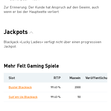
Zur Erinnerung: Der Kunde hat Anspruch auf den Gewinn, auch
wenn er bei der Hauptwette verliert.
Jackpots
Blackjack «Lucky Ladies» verfügt nicht über einen progressiven
Jackpot.
Mehr Felt Gaming Spiele
Slot
RTP
Maxwin
Veröffentlichun
Buster Blackjack
99.63 %
2000
Suit’em Up Blackjack
99.63 %
50