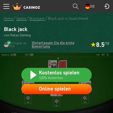
CASINOZ
SPIELEN
DE
Home
Spiele
Blackjack
Black jack in Deutschland
Black jack
von Relax Gaming
Hinterlassen Sie die erste
8.5
Verfügbar ab
/10
USA
Bewertung
Kostenlos spielen
100% kostenlos
Online spielen