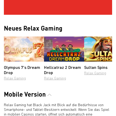
Neues Relax Gaming
Olympus 7's Dream
Hellcatraz 2 Dream
Sultan Spins
Drop
Drop
Relax Gaming
Relax Gaming
Relax Gaming
Mobile Version
Relax Gaming hat Black Jack mit Blick auf die Bedürfnisse von
Smartphone- und Tablet-Besitzern entwickelt. Wenn Sie das Spiel
in mobilen Casinos starten, öffnet sich automatisch eine