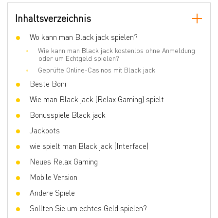
Inhaltsverzeichnis
Wo kann man Black jack spielen?
Wie kann man Black jack kostenlos ohne Anmeldung
oder um Echtgeld spielen?
Geprüfte Online-Casinos mit Black jack
Beste Boni
Wie man Black jack (Relax Gaming) spielt
Bonusspiele Black jack
Jackpots
wie spielt man Black jack (Interface)
Neues Relax Gaming
Mobile Version
Andere Spiele
Sollten Sie um echtes Geld spielen?