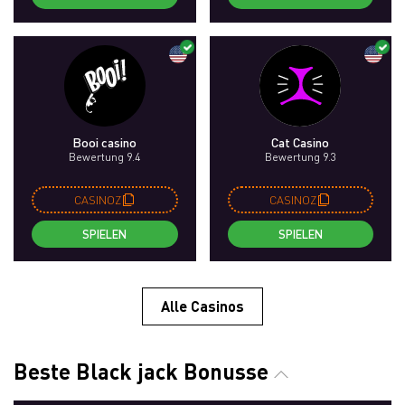
Booi casino
Cat Casino
Bewertung 9.4
Bewertung 9.3
CASINOZ
CASINOZ
SPIELEN
SPIELEN
Alle Casinos
Beste Black jack Bonusse