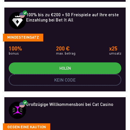
100% bis zu €200 + 50 Freispiele auf Ihre erste
Einzahlung bei Bet It All
MINDESTEINSATZ
100%
200 €
x25
bonus
max. betrag
umsatz
HOLEN
KEIN CODE
Großzügige Willkommensboni bei Cat Casino
GEGEN EINE KAUTION