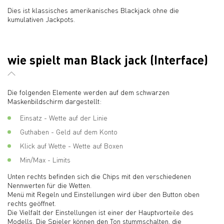
Dies ist klassisches amerikanisches Blackjack ohne die
kumulativen Jackpots.
wie spielt man Black jack (Interface)
Die folgenden Elemente werden auf dem schwarzen
Maskenbildschirm dargestellt:
Einsatz - Wette auf der Linie
Guthaben - Geld auf dem Konto
Klick auf Wette - Wette auf Boxen
Min/Max - Limits
Unten rechts befinden sich die Chips mit den verschiedenen
Nennwerten für die Wetten.
Menü mit Regeln und Einstellungen wird über den Button oben
rechts geöffnet.
Die Vielfalt der Einstellungen ist einer der Hauptvorteile des
Modells. Die Spieler können den Ton stummschalten, die