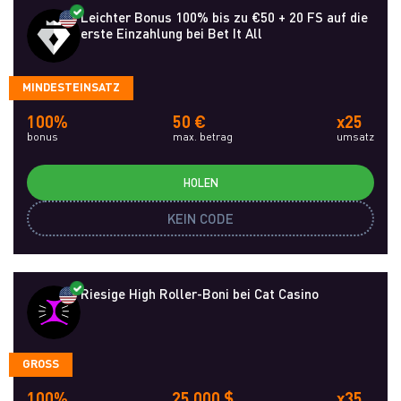
Leichter Bonus 100% bis zu €50 + 20 FS auf die
erste Einzahlung bei Bet It All
MINDESTEINSATZ
100%
50 €
x25
bonus
max. betrag
umsatz
HOLEN
KEIN CODE
Riesige High Roller-Boni bei Cat Casino
GROSS
100%
25 000 $
x35