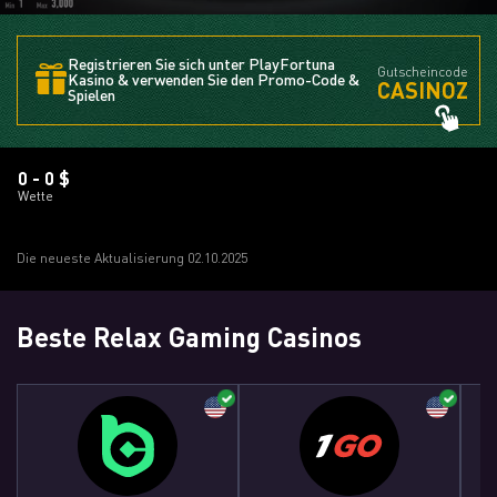
Registrieren Sie sich unter PlayFortuna
Gutscheincode
Kasino & verwenden Sie den Promo-Code &
CASINOZ
Spielen
0 - 0 $
Wette
Die neueste Aktualisierung 02.10.2025
Beste Relax Gaming Casinos