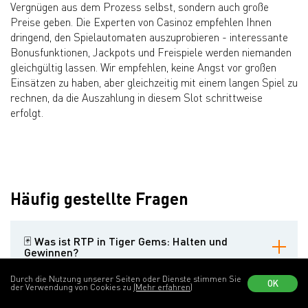
Vergnügen aus dem Prozess selbst, sondern auch große
Preise geben. Die Experten von Casinoz empfehlen Ihnen
dringend, den Spielautomaten auszuprobieren - interessante
Bonusfunktionen, Jackpots und Freispiele werden niemanden
gleichgültig lassen. Wir empfehlen, keine Angst vor großen
Einsätzen zu haben, aber gleichzeitig mit einem langen Spiel zu
rechnen, da die Auszahlung in diesem Slot schrittweise
erfolgt.
Häufig gestellte Fragen
🃏 Was ist RTP in Tiger Gems: Halten und
Gewinnen?
Die Rendite für den Spieler beträgt 95,57 %.
Durch die Nutzung unserer Seiten oder Dienste stimmen Sie
OK
der Verwendung von Cookies zu
(Mehr erfahren)
🍓 Wie viele Walzen und Linien gibt es im Spiel
von 3 Oaks?