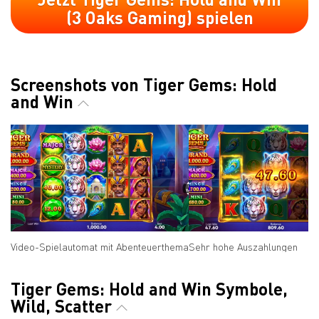
(3 Oaks Gaming) spielen
Screenshots von Tiger Gems: Hold
and Win
Video-Spielautomat mit Abenteuerthema
Sehr hohe Auszahlungen
Tiger Gems: Hold and Win Symbole,
Wild, Scatter