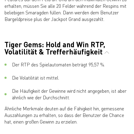
erhalten, müssen Sie alle 20 Felder während der Respins mit
beliebigen Smaragden füllen. Dann werden dem Benutzer
Bargeldpreise plus der Jackpot Grand ausgezahlt.
Tiger Gems: Hold and Win RTP,
Volatilität & Trefferhäufigkeit
Der RTP des Spielautomaten beträgt 95,57 %.
Die Volatilität ist mittel.
Die Häufigkeit der Gewinne wird nicht angegeben, ist aber
ähnlich wie der Durchschnitt.
Ähnliche Merkmale deuten auf die Fähigkeit hin, gemessene
Auszahlungen zu erhalten, so dass der Benutzer die Chance
hat, einen großen Gewinn zu erzielen.