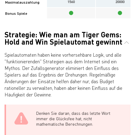
1560
20000
Maximalauszahlung
Bonus Spiele
Strategie: Wie man am Tiger Gems:
Hold and Win Spielautomat gewinnt
Spielautomaten haben keine vorhersehbare Logik, und alle
"funktionierenden" Strategien aus dem Internet sind ein
Mythos. Der Zufallsgenerator eliminiert den Einfluss des
Spielers auf das Ergebnis der Drehungen. Regelmäßige
Änderungen der Einsätze helfen daher nur, das Budget
rationeller zu verwalten, haben aber keinen Einfluss auf die
Häufigkeit der Gewinne.
Denken Sie daran, dass das letzte Wort
immer die Glücksfee hat, nicht
mathematische Berechnungen.