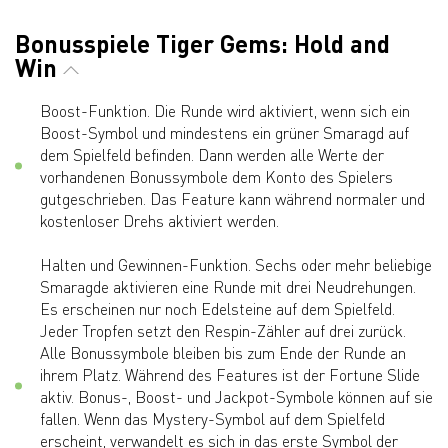
Bonusspiele Tiger Gems: Hold and
Win
Boost-Funktion. Die Runde wird aktiviert, wenn sich ein
Boost-Symbol und mindestens ein grüner Smaragd auf
dem Spielfeld befinden. Dann werden alle Werte der
vorhandenen Bonussymbole dem Konto des Spielers
gutgeschrieben. Das Feature kann während normaler und
kostenloser Drehs aktiviert werden.
Halten und Gewinnen-Funktion. Sechs oder mehr beliebige
Smaragde aktivieren eine Runde mit drei Neudrehungen.
Es erscheinen nur noch Edelsteine auf dem Spielfeld.
Jeder Tropfen setzt den Respin-Zähler auf drei zurück.
Alle Bonussymbole bleiben bis zum Ende der Runde an
ihrem Platz. Während des Features ist der Fortune Slide
aktiv. Bonus-, Boost- und Jackpot-Symbole können auf sie
fallen. Wenn das Mystery-Symbol auf dem Spielfeld
erscheint, verwandelt es sich in das erste Symbol der