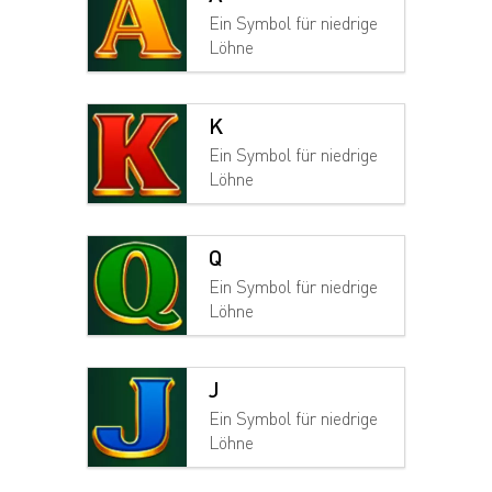
Ein Symbol für niedrige
Löhne
K
Ein Symbol für niedrige
Löhne
Q
Ein Symbol für niedrige
Löhne
J
Ein Symbol für niedrige
Löhne