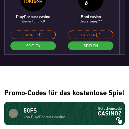
PlayFortuna casino
Booi casino
Bewertung 9.8
Bewertung 9.4
CASINOZ
CASINOZ
SPIELEN
SPIELEN
Promo-Codes für das kostenlose Spiel
Gutscheincode
50FS
CASINOZ
von PlayFortuna casino