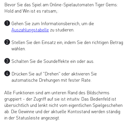
Bevor Sie das Spiel am Online-Spielautomaten Tiger Gems:
Hold and Win ist es ratsam,:
Gehen Sie zum Informationsbereich, um die
Auszahlungstabelle
zu studieren.
Stellen Sie den Einsatz ein, indem Sie den richtigen Betrag
wählen.
Schalten Sie die Soundeffekte ein oder aus.
Drücken Sie auf "Drehen" oder aktivieren Sie
automatische Drehungen mit fester Rate.
Alle Funktionen sind am unteren Rand des Bildschirms
gruppiert - der Zugriff auf sie ist intuitiv. Das Bedienfeld ist
übersichtlich und lenkt nicht vom eigentlichen Spielgeschehen
ab. Die Gewinne und der aktuelle Kontostand werden ständig
in der Statusleiste angezeigt.