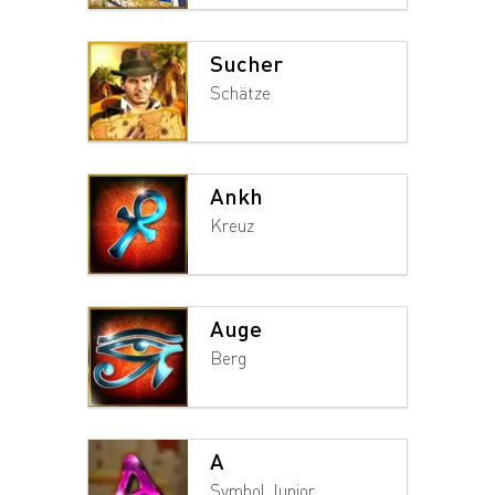
Sucher
Schätze
Ankh
Kreuz
Auge
Berg
A
Symbol Junior