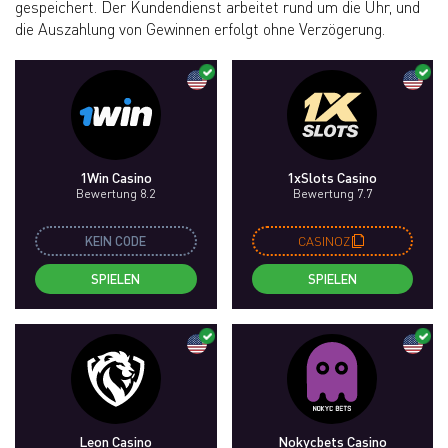
gespeichert. Der Kundendienst arbeitet rund um die Uhr, und
die Auszahlung von Gewinnen erfolgt ohne Verzögerung.
1Win Casino
1xSlots Casino
Bewertung 8.2
Bewertung 7.7
KEIN CODE
CASINOZ
SPIELEN
SPIELEN
Leon Casino
Nokycbets Casino