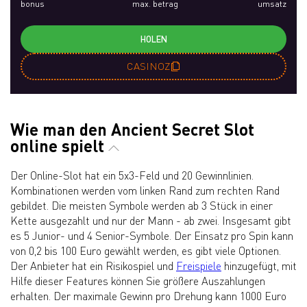
bonus
max. betrag
umsatz
HOLEN
CASINOZ
Wie man den Ancient Secret Slot
online spielt
Der Online-Slot hat ein 5x3-Feld und 20 Gewinnlinien.
Kombinationen werden vom linken Rand zum rechten Rand
gebildet. Die meisten Symbole werden ab 3 Stück in einer
Kette ausgezahlt und nur der Mann - ab zwei. Insgesamt gibt
es 5 Junior- und 4 Senior-Symbole. Der Einsatz pro Spin kann
von 0,2 bis 100 Euro gewählt werden, es gibt viele Optionen.
Der Anbieter hat ein Risikospiel und
Freispiele
hinzugefügt, mit
Hilfe dieser Features können Sie größere Auszahlungen
erhalten. Der maximale Gewinn pro Drehung kann 1000 Euro