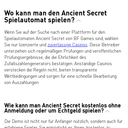
Wo kann man den Ancient Secret
Spielautomat spielen?
Wenn Sie auf der Suche nach einer Plattform für den
Spielautomaten Ancient Secret von BF Games sind, wählen
Sie nur lizenzierte und
zuverlässige Casinos
. Diese Betreiber
unterziehen sich regelmäßigen Prüfungen und veröffentlichen
Prüfungsergebnisse, die die Ehrlichkeit des
Zufallszahlengenerators bestätigen. Anständige Casinos
verstecken die Regeln nicht, bieten transparente
Wettbedingungen und sorgen für eine schnelle Bearbeitung
von Auszahlungen.
Wie kann man Ancient Secret kostenlos ohne
Anmeldung oder um Echtgeld spielen?
Die Demo ist nicht nur für Anfänger nützlich, sondern auch für
erfahrene Spieler. Sie ermöglicht es Ihnen, kostenlos zu