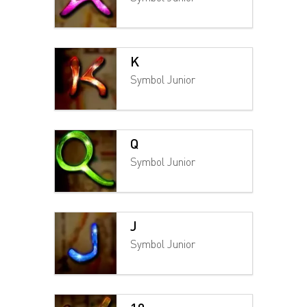
K
Symbol Junior
Q
Symbol Junior
J
Symbol Junior