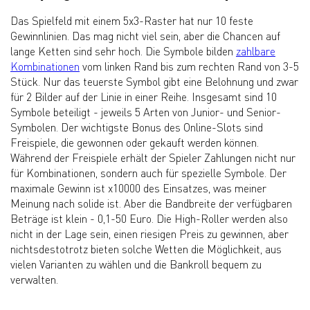
Das Spielfeld mit einem 5x3-Raster hat nur 10 feste
Gewinnlinien. Das mag nicht viel sein, aber die Chancen auf
lange Ketten sind sehr hoch. Die Symbole bilden
zahlbare
Kombinationen
vom linken Rand bis zum rechten Rand von 3-5
Stück. Nur das teuerste Symbol gibt eine Belohnung und zwar
für 2 Bilder auf der Linie in einer Reihe. Insgesamt sind 10
Symbole beteiligt - jeweils 5 Arten von Junior- und Senior-
Symbolen. Der wichtigste Bonus des Online-Slots sind
Freispiele, die gewonnen oder gekauft werden können.
Während der Freispiele erhält der Spieler Zahlungen nicht nur
für Kombinationen, sondern auch für spezielle Symbole. Der
maximale Gewinn ist x10000 des Einsatzes, was meiner
Meinung nach solide ist. Aber die Bandbreite der verfügbaren
Beträge ist klein - 0,1-50 Euro. Die High-Roller werden also
nicht in der Lage sein, einen riesigen Preis zu gewinnen, aber
nichtsdestotrotz bieten solche Wetten die Möglichkeit, aus
vielen Varianten zu wählen und die Bankroll bequem zu
verwalten.