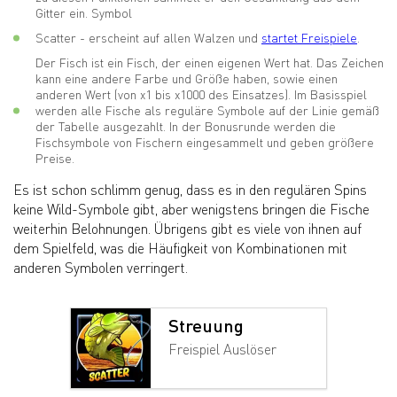
Gitter ein. Symbol
Scatter - erscheint auf allen Walzen und
startet Freispiele
.
Der Fisch ist ein Fisch, der einen eigenen Wert hat. Das Zeichen
kann eine andere Farbe und Größe haben, sowie einen
anderen Wert (von x1 bis x1000 des Einsatzes). Im Basisspiel
werden alle Fische als reguläre Symbole auf der Linie gemäß
der Tabelle ausgezahlt. In der Bonusrunde werden die
Fischsymbole von Fischern eingesammelt und geben größere
Preise.
Es ist schon schlimm genug, dass es in den regulären Spins
keine Wild-Symbole gibt, aber wenigstens bringen die Fische
weiterhin Belohnungen. Übrigens gibt es viele von ihnen auf
dem Spielfeld, was die Häufigkeit von Kombinationen mit
anderen Symbolen verringert.
Streuung
Freispiel Auslöser