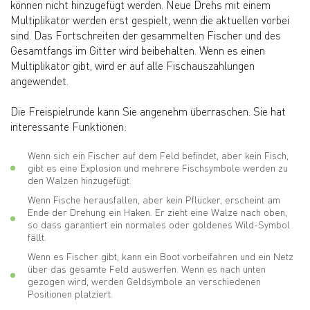
können nicht hinzugefügt werden. Neue Drehs mit einem
Multiplikator werden erst gespielt, wenn die aktuellen vorbei
sind. Das Fortschreiten der gesammelten Fischer und des
Gesamtfangs im Gitter wird beibehalten. Wenn es einen
Multiplikator gibt, wird er auf alle Fischauszahlungen
angewendet.
Die Freispielrunde kann Sie angenehm überraschen. Sie hat
interessante Funktionen:
Wenn sich ein Fischer auf dem Feld befindet, aber kein Fisch,
gibt es eine Explosion und mehrere Fischsymbole werden zu
den Walzen hinzugefügt.
Wenn Fische herausfallen, aber kein Pflücker, erscheint am
Ende der Drehung ein Haken. Er zieht eine Walze nach oben,
so dass garantiert ein normales oder goldenes Wild-Symbol
fällt.
Wenn es Fischer gibt, kann ein Boot vorbeifahren und ein Netz
über das gesamte Feld auswerfen. Wenn es nach unten
gezogen wird, werden Geldsymbole an verschiedenen
Positionen platziert.