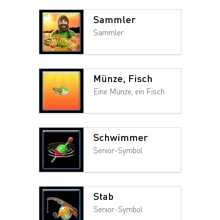
Sammler
Sammler
Münze, Fisch
Eine Münze, ein Fisch
Schwimmer
Senior-Symbol
Stab
Senior-Symbol