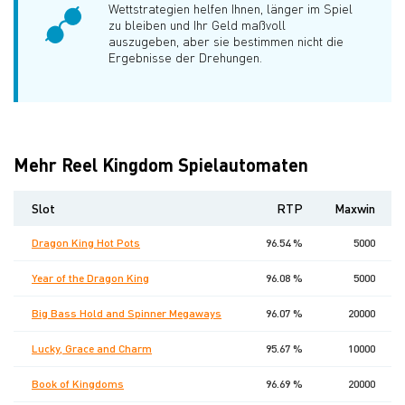
Wettstrategien helfen Ihnen, länger im Spiel
zu bleiben und Ihr Geld maßvoll
auszugeben, aber sie bestimmen nicht die
Ergebnisse der Drehungen.
Mehr Reel Kingdom Spielautomaten
Slot
RTP
Maxwin
V
Dragon King Hot Pots
96.54 %
5000
Year of the Dragon King
96.08 %
5000
Big Bass Hold and Spinner Megaways
96.07 %
20000
Lucky, Grace and Charm
95.67 %
10000
Book of Kingdoms
96.69 %
20000