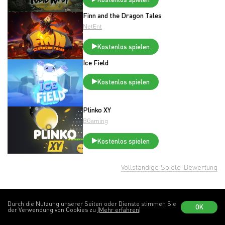
Finn and the Dragon Tales
NetEnt
Kostenlos spielen
Ice Field
Kostenlos spielen
Plinko XY
BGaming
Kostenlos spielen
Vollständige Spiele-Bewertung
Top-5 Spielautomaten
Durch die Nutzung unserer Seiten oder Dienste stimmen Sie
OK
der Verwendung von Cookies zu
(Mehr erfahren)
Pan’s Arcadia