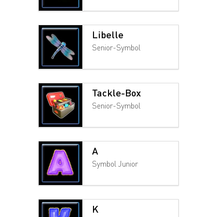
Libelle
Senior-Symbol
Tackle-Box
Senior-Symbol
A
Symbol Junior
K