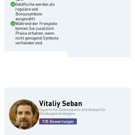
Geldfische werden als
reguläre und
Bonussymbole
ausgezahlt
Während der Freispiele
können Sie zusätzlich
Preise erhalten, wenn
nicht genügend Symbole
vorhanden sind.
Vitaliy Seban
Experte für Casinospiele und Analyst für
Glücksspielstrategien
935 Bewertungen