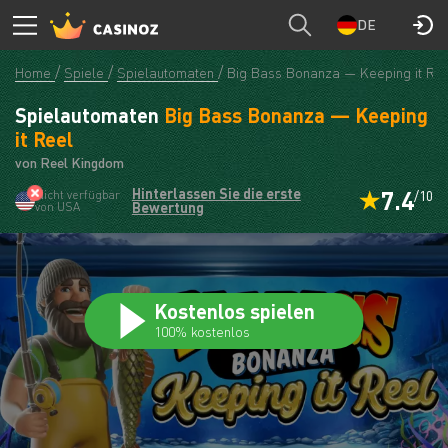
Big Bass Bonanza — Keeping it Reel
SPIELEN
DE
Home
Spiele
Spielautomaten
Big Bass Bonanza — Keeping it Re
Spielautomaten
Big Bass Bonanza — Keeping
it Reel
von Reel Kingdom
Hinterlassen Sie die erste
7.4
Nicht verfügbar
/10
von USA
Bewertung
Kostenlos spielen
100% kostenlos