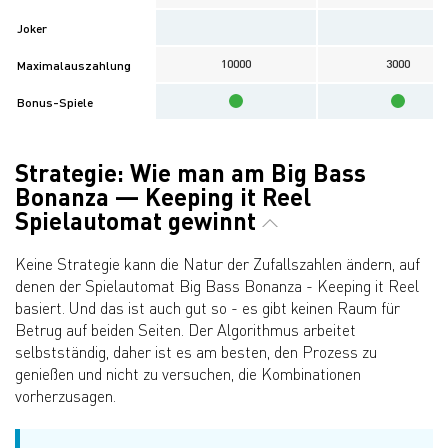
Joker
10000
3000
Maximalauszahlung
Bonus-Spiele
Strategie: Wie man am Big Bass
Bonanza — Keeping it Reel
Spielautomat gewinnt
Keine Strategie kann die Natur der Zufallszahlen ändern, auf
denen der Spielautomat Big Bass Bonanza - Keeping it Reel
basiert. Und das ist auch gut so - es gibt keinen Raum für
Betrug auf beiden Seiten. Der Algorithmus arbeitet
selbstständig, daher ist es am besten, den Prozess zu
genießen und nicht zu versuchen, die Kombinationen
vorherzusagen.