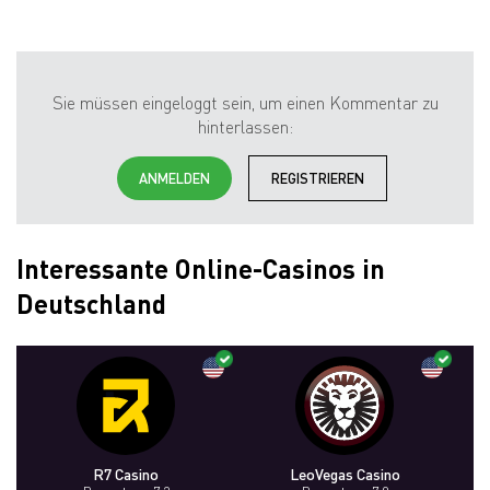
Sie müssen eingeloggt sein, um einen Kommentar zu
hinterlassen:
ANMELDEN
REGISTRIEREN
Interessante Online-Casinos in
Deutschland
R7 Casino
LeoVegas Casino