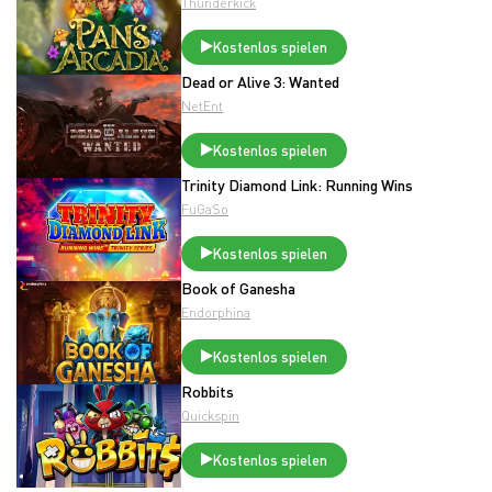
Thunderkick
Kostenlos spielen
Dead or Alive 3: Wanted
NetEnt
Kostenlos spielen
Trinity Diamond Link: Running Wins
FuGaSo
Kostenlos spielen
Book of Ganesha
Endorphina
Kostenlos spielen
Robbits
Quickspin
Kostenlos spielen