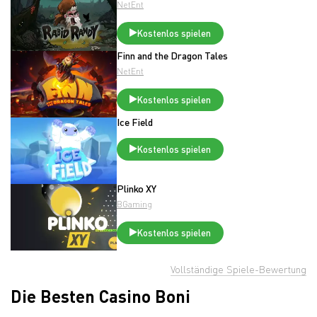
NetEnt
Kostenlos spielen
Finn and the Dragon Tales
NetEnt
Kostenlos spielen
Ice Field
Kostenlos spielen
Plinko XY
BGaming
Kostenlos spielen
Vollständige Spiele-Bewertung
Die Besten Casino Boni