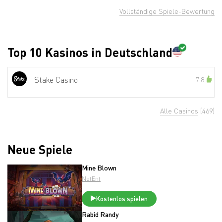
Vollständige Spiele-Bewertung
Top 10 Kasinos in Deutschland
Stake Casino
7.8
Alle Casinos
(469)
Neue Spiele
Mine Blown
NetEnt
Kostenlos spielen
Rabid Randy