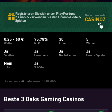
Registrieren Sie sich unter PlayFortuna
Gutscheincode
Kasino & verwenden Sie den Promo-Code &
CASINOZ
Spielen
0.25 - 60 €
95.78%
30
5
Wette
RTP
Linien
Walzen
Ja
Ja
Ja
Ja
Scatter
Freispiele
Nachdrehen
Bonus Spiele
Nein
Ja
Joker
3D-Slot
Die neueste Aktualisierung 19.04.2025
Beste 3 Oaks Gaming Casinos