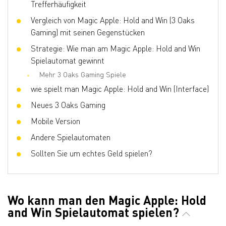
Trefferhäufigkeit
Vergleich von Magic Apple: Hold and Win (3 Oaks
Gaming) mit seinen Gegenstücken
Strategie: Wie man am Magic Apple: Hold and Win
Spielautomat gewinnt
Mehr 3 Oaks Gaming Spiele
wie spielt man Magic Apple: Hold and Win (Interface)
Neues 3 Oaks Gaming
Mobile Version
Andere Spielautomaten
Sollten Sie um echtes Geld spielen?
Wo kann man den Magic Apple: Hold
and Win Spielautomat spielen?