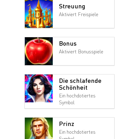
Streuung
Aktiviert Freispiele
Bonus
Aktiviert Bonusspiele
Die schlafende
Schönheit
Ein hochdotiertes
Symbol
Prinz
Ein hochdotiertes
Symbol