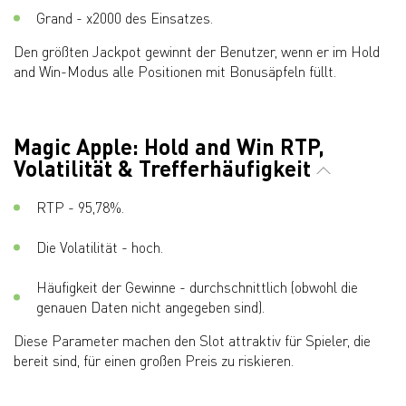
Grand - x2000 des Einsatzes.
Den größten Jackpot gewinnt der Benutzer, wenn er im Hold
and Win-Modus alle Positionen mit Bonusäpfeln füllt.
Magic Apple: Hold and Win RTP,
Volatilität & Trefferhäufigkeit
RTP - 95,78%.
Die Volatilität - hoch.
Häufigkeit der Gewinne - durchschnittlich (obwohl die
genauen Daten nicht angegeben sind).
Diese Parameter machen den Slot attraktiv für Spieler, die
bereit sind, für einen großen Preis zu riskieren.