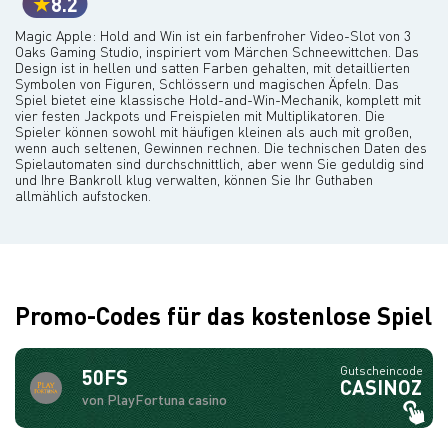
8.2
Magic Apple: Hold and Win ist ein farbenfroher Video-Slot von 3
Oaks Gaming Studio, inspiriert vom Märchen Schneewittchen. Das
Design ist in hellen und satten Farben gehalten, mit detaillierten
Symbolen von Figuren, Schlössern und magischen Äpfeln. Das
Spiel bietet eine klassische Hold-and-Win-Mechanik, komplett mit
vier festen Jackpots und Freispielen mit Multiplikatoren. Die
Spieler können sowohl mit häufigen kleinen als auch mit großen,
wenn auch seltenen, Gewinnen rechnen. Die technischen Daten des
Spielautomaten sind durchschnittlich, aber wenn Sie geduldig sind
und Ihre Bankroll klug verwalten, können Sie Ihr Guthaben
allmählich aufstocken.
Promo-Codes für das kostenlose Spiel
Gutscheincode
50FS
CASINOZ
von PlayFortuna casino