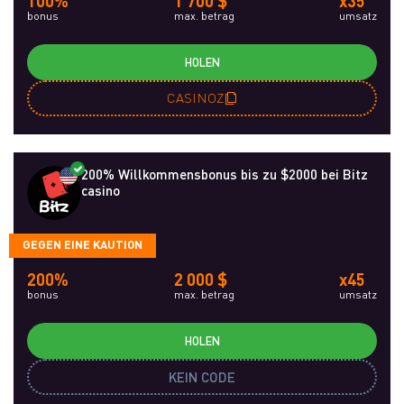
100%
1 700 $
x35
bonus
max. betrag
umsatz
HOLEN
CASINOZ
200% Willkommensbonus bis zu $2000 bei Bitz
casino
GEGEN EINE KAUTION
200%
2 000 $
x45
bonus
max. betrag
umsatz
HOLEN
KEIN CODE