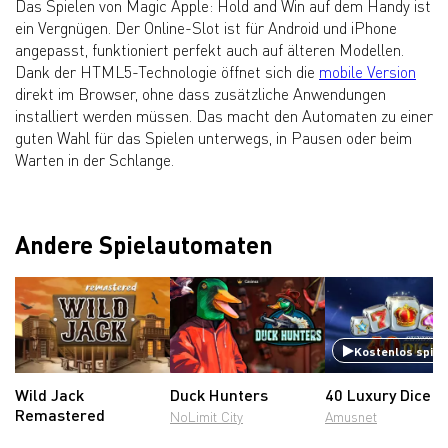
Das Spielen von Magic Apple: Hold and Win auf dem Handy ist
ein Vergnügen. Der Online-Slot ist für Android und iPhone
angepasst, funktioniert perfekt auch auf älteren Modellen.
Dank der HTML5-Technologie öffnet sich die
mobile Version
direkt im Browser, ohne dass zusätzliche Anwendungen
installiert werden müssen. Das macht den Automaten zu einer
guten Wahl für das Spielen unterwegs, in Pausen oder beim
Warten in der Schlange.
Andere Spielautomaten
Kostenlos spiel
Wild Jack
Duck Hunters
40 Luxury Dice
Remastered
NoLimit City
Amusnet