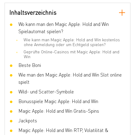
Anzahl der Walzen
5
Inhaltsverzeichnis
Anzahl der Linien
30
Jokers
Wo kann man den Magic Apple: Hold and Win
Nein
Spielautomat spielen?
Scatter
Ja
Wie kann man Magic Apple: Hold and Win kostenlos
Spiele mit gleichen Chancen
Nein
ohne Anmeldung oder um Echtgeld spielen?
Geprüfte Online-Casinos mit Magic Apple: Hold and
Bonusspiele
Free Spins, Bonus Game, Respin,
Win
Jackpots
Beste Boni
Volatilität
High
Wie man den Magic Apple: Hold and Win Slot online
3D-Slot
Ja
spielt
Respins
Ja
Wild- und Scatter-Symbole
Free Spins
Ja
Bonusspiele Magic Apple: Hold and Win
Wettlinie
0.25 - 60
Magic Apple: Hold and Win Gratis-Spins
Jackpots
Magic Apple: Hold and Win RTP, Volatilität &