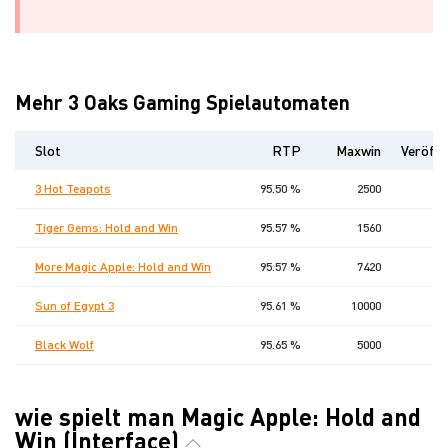
Mehr 3 Oaks Gaming Spielautomaten
Slot
RTP
Maxwin
Veröffe
3 Hot Teapots
95.50 %
2500
Tiger Gems: Hold and Win
95.57 %
1560
More Magic Apple: Hold and Win
95.57 %
7420
Sun of Egypt 3
95.61 %
10000
Black Wolf
95.65 %
5000
wie spielt man Magic Apple: Hold and
Win (Interface)