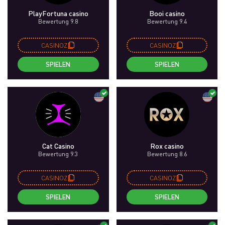
PlayFortuna casino
Booi casino
Bewertung 9.8
Bewertung 9.4
CASINOZ
CASINOZ
SPIELEN
SPIELEN
Cat Casino
Rox casino
Bewertung 9.3
Bewertung 8.6
CASINOZ
CASINOZ
SPIELEN
SPIELEN