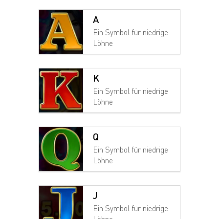
A
Ein Symbol für niedrige
Löhne
K
Ein Symbol für niedrige
Löhne
Q
Ein Symbol für niedrige
Löhne
J
Ein Symbol für niedrige
Löhne