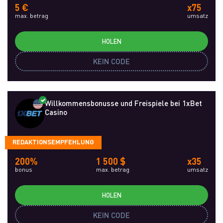
5 €
x75
max. betrag
umsatz
HOLEN
KEIN CODE
Willkommensbonusse und Freispiele bei 1xBet
Casino
REDAKTIONSEMPFEHLUNG
200%
1 500 $
x35
bonus
max. betrag
umsatz
HOLEN
KEIN CODE