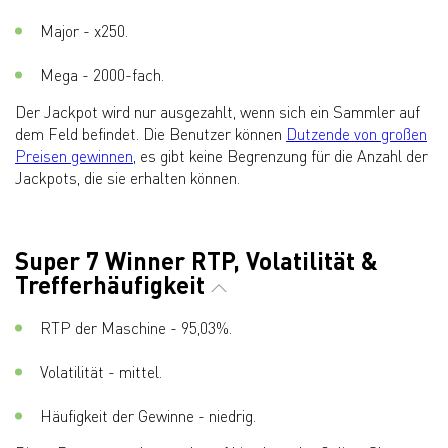
Major - x250.
Mega - 2000-fach.
Der Jackpot wird nur ausgezahlt, wenn sich ein Sammler auf
dem Feld befindet. Die Benutzer können
Dutzende von großen
Preisen gewinnen
, es gibt keine Begrenzung für die Anzahl der
Jackpots, die sie erhalten können.
Super 7 Winner RTP, Volatilität &
Trefferhäufigkeit
RTP der Maschine - 95,03%.
Volatilität - mittel.
Häufigkeit der Gewinne - niedrig.