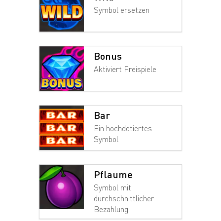
Symbol ersetzen
Bonus
Aktiviert Freispiele
Bar
Ein hochdotiertes
Symbol
Pflaume
Symbol mit
durchschnittlicher
Bezahlung