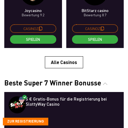
Joycasino
BitStarz casino
Bewertung 9.2
Bewertung 8.7
CASINOZ
CASINOZ
SPIELEN
SPIELEN
Alle Casinos
Beste Super 7 Winner Bonusse
5 € Gratis-Bonus für die Registrierung bei
SlottyWay Casino
ZUR REGISTRIERUNG