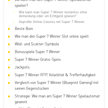
spielen?
Scatter
Nein
Wie kann man Super 7 Winner kostenlos ohne
Spiele mit gleichen Chancen
Nein
Anmeldung oder um Echtgeld spielen?
Geprüfte Online-Casinos mit Super 7 Winner
Bonusspiele
Free Spins, Bonus Game, Respin,
Multiplier, Jackpots, Power Mode, Cash
Beste Boni
Collector
Wie man den Super 7 Winner Slot online spielt
Volatilität
Middle
Wild- und Scatter-Symbole
3D-Slot
Ja
Bonusspiele Super 7 Winner
Respins
Ja
Super 7 Winner Gratis-Spins
Free Spins
Ja
Jackpots
Wettlinie
0.1 - 25
Super 7 Winner RTP, Volatilität & Trefferhäufigkeit
Vergleich von Super 7 Winner (Blueprint Gaming) mit
seinen Gegenstücken
Strategie: Wie man am Super 7 Winner Spielautomat
gewinnt