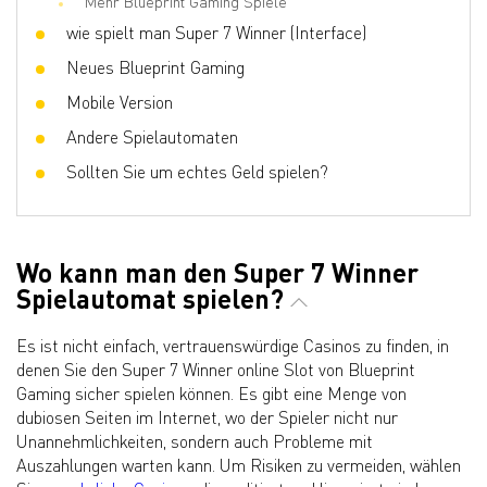
Mehr Blueprint Gaming Spiele
wie spielt man Super 7 Winner (Interface)
Neues Blueprint Gaming
Mobile Version
Andere Spielautomaten
Sollten Sie um echtes Geld spielen?
Wo kann man den Super 7 Winner
Spielautomat spielen?
Es ist nicht einfach, vertrauenswürdige Casinos zu finden, in
denen Sie den Super 7 Winner online Slot von Blueprint
Gaming sicher spielen können. Es gibt eine Menge von
dubiosen Seiten im Internet, wo der Spieler nicht nur
Unannehmlichkeiten, sondern auch Probleme mit
Auszahlungen warten kann. Um Risiken zu vermeiden, wählen