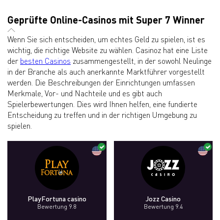
Geprüfte Online-Casinos mit Super 7 Winner
Wenn Sie sich entscheiden, um echtes Geld zu spielen, ist es
wichtig, die richtige Website zu wählen. Casinoz hat eine Liste
der
besten Casinos
zusammengestellt, in der sowohl Neulinge
in der Branche als auch anerkannte Marktführer vorgestellt
werden. Die Beschreibungen der Einrichtungen umfassen
Merkmale, Vor- und Nachteile und es gibt auch
Spielerbewertungen. Dies wird Ihnen helfen, eine fundierte
Entscheidung zu treffen und in der richtigen Umgebung zu
spielen.
PlayFortuna casino
Jozz Casino
Bewertung 9.8
Bewertung 9.4