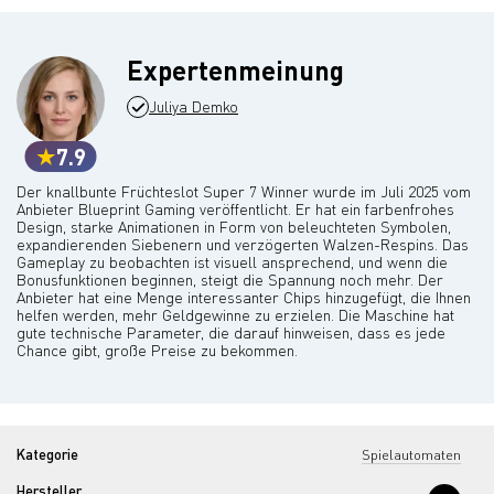
Expertenmeinung
Juliya Demko
7.9
Der knallbunte Früchteslot Super 7 Winner wurde im Juli 2025 vom
Anbieter Blueprint Gaming veröffentlicht. Er hat ein farbenfrohes
Design, starke Animationen in Form von beleuchteten Symbolen,
expandierenden Siebenern und verzögerten Walzen-Respins. Das
Gameplay zu beobachten ist visuell ansprechend, und wenn die
Bonusfunktionen beginnen, steigt die Spannung noch mehr. Der
Anbieter hat eine Menge interessanter Chips hinzugefügt, die Ihnen
helfen werden, mehr Geldgewinne zu erzielen. Die Maschine hat
gute technische Parameter, die darauf hinweisen, dass es jede
Chance gibt, große Preise zu bekommen.
Kategorie
Spielautomaten
Hersteller