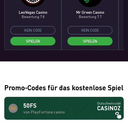
LeoVegas Casino
Mr Green Casino
Bewertung 7.8
Bewertung 7.7
KEIN CODE
KEIN CODE
SPIELEN
SPIELEN
Promo-Codes für das kostenlose Spiel
Gutscheincode
50FS
CASINOZ
von PlayFortuna casino