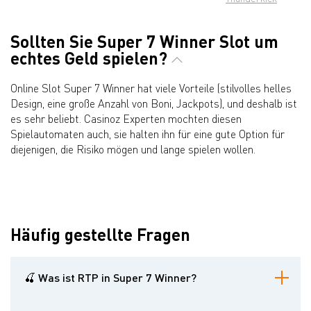
Sollten Sie Super 7 Winner Slot um
echtes Geld spielen?
Online Slot Super 7 Winner hat viele Vorteile (stilvolles helles
Design, eine große Anzahl von Boni, Jackpots), und deshalb ist
es sehr beliebt. Casinoz Experten mochten diesen
Spielautomaten auch, sie halten ihn für eine gute Option für
diejenigen, die Risiko mögen und lange spielen wollen.
Häufig gestellte Fragen
🍒 Was ist RTP in Super 7 Winner?
Die Rendite für den Spieler beträgt 95,03 %.