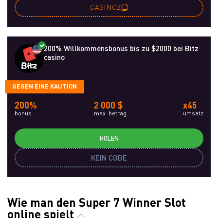
CASINOZ
200% Willkommensbonus bis zu $2000 bei Bitz
casino
GEGEN EINE KAUTION
200%
2 000 $
x45
bonus
max. betrag
umsatz
HOLEN
KEIN CODE
Wie man den Super 7 Winner Slot
online spielt