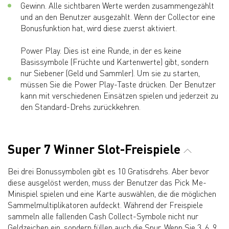
Gewinn. Alle sichtbaren Werte werden zusammengezählt
und an den Benutzer ausgezahlt. Wenn der Collector eine
Bonusfunktion hat, wird diese zuerst aktiviert.
Power Play. Dies ist eine Runde, in der es keine
Basissymbole (Früchte und Kartenwerte) gibt, sondern
nur Siebener (Geld und Sammler). Um sie zu starten,
müssen Sie die Power Play-Taste drücken. Der Benutzer
kann mit verschiedenen Einsätzen spielen und jederzeit zu
den Standard-Drehs zurückkehren.
Super 7 Winner Slot-Freispiele
Bei drei Bonussymbolen gibt es 10 Gratisdrehs. Aber bevor
diese ausgelöst werden, muss der Benutzer das Pick Me-
Minispiel spielen und eine Karte auswählen, die die möglichen
Sammelmultiplikatoren aufdeckt. Während der Freispiele
sammeln alle fallenden Cash Collect-Symbole nicht nur
Geldzeichen ein, sondern füllen auch die Spur. Wenn Sie 3, 6, 9