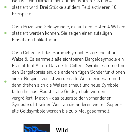
Bonus - ein Diamant, der auf den Walzen 2, 3 und 4
platziert wird. Drei Stücke auf dem Feld aktivieren 10
Freispiele.
Cash Prize sind Geldsymbole, die auf den ersten 4 Walzen
platziert werden können. Sie zeigen einen zufälligen
Einsatzmultiplikator an.
Cash Collect ist das Sammelsymbol. Es erscheint auf
Walze 5. Es sammelt alle sichtbaren Bargeldsymbole ein.
Es gibt fünf Arten. Das erste Collect-Symbol sammelt nur
den Bargeldpreis ein, die anderen fügen Sonderfunktionen
hinzu. Respin - zuerst werden alle Werte eingesammelt,
dann drehen sich die Walzen erneut und neue Symbole
fallen heraus. Boost - alle Geldsymbole werden
vergrößert. Match - das teuerste der vorhandenen
Symbole gibt seinen Wert an die anderen weiter. Super -
alle Geldsymbole werden bis zu 5 Mal gesammelt.
Wild