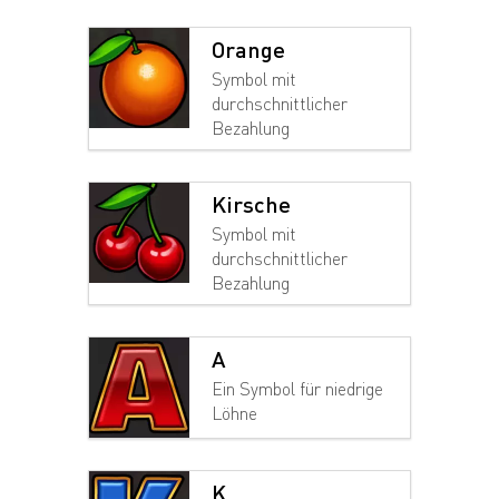
Orange
Symbol mit
durchschnittlicher
Bezahlung
Kirsche
Symbol mit
durchschnittlicher
Bezahlung
A
Ein Symbol für niedrige
Löhne
K