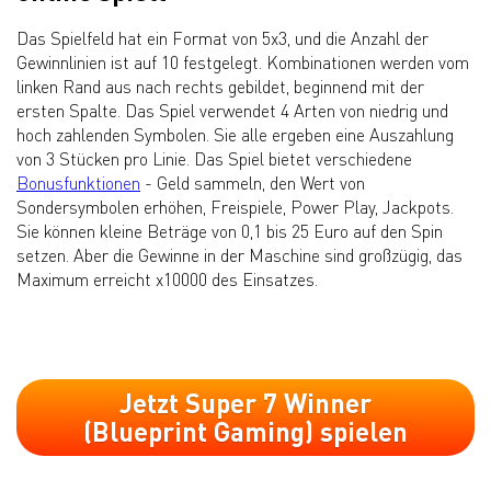
Das Spielfeld hat ein Format von 5x3, und die Anzahl der
Gewinnlinien ist auf 10 festgelegt. Kombinationen werden vom
linken Rand aus nach rechts gebildet, beginnend mit der
ersten Spalte. Das Spiel verwendet 4 Arten von niedrig und
hoch zahlenden Symbolen. Sie alle ergeben eine Auszahlung
von 3 Stücken pro Linie. Das Spiel bietet verschiedene
Bonusfunktionen
- Geld sammeln, den Wert von
Sondersymbolen erhöhen, Freispiele, Power Play, Jackpots.
Sie können kleine Beträge von 0,1 bis 25 Euro auf den Spin
setzen. Aber die Gewinne in der Maschine sind großzügig, das
Maximum erreicht x10000 des Einsatzes.
Jetzt Super 7 Winner
(Blueprint Gaming) spielen