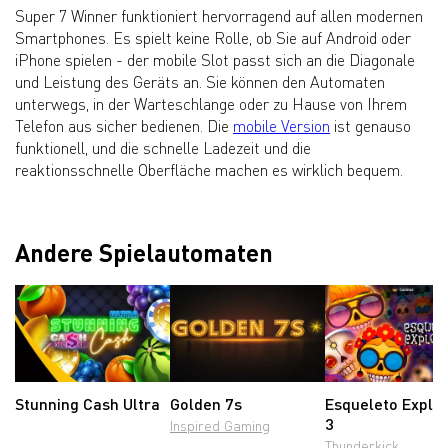
Super 7 Winner funktioniert hervorragend auf allen modernen
Smartphones. Es spielt keine Rolle, ob Sie auf Android oder
iPhone spielen - der mobile Slot passt sich an die Diagonale
und Leistung des Geräts an. Sie können den Automaten
unterwegs, in der Warteschlange oder zu Hause von Ihrem
Telefon aus sicher bedienen. Die
mobile Version
ist genauso
funktionell, und die schnelle Ladezeit und die
reaktionsschnelle Oberfläche machen es wirklich bequem.
Andere Spielautomaten
Stunning Cash Ultra
Golden 7s
Esqueleto Explos
3
Inspired Gaming
Thunderkick