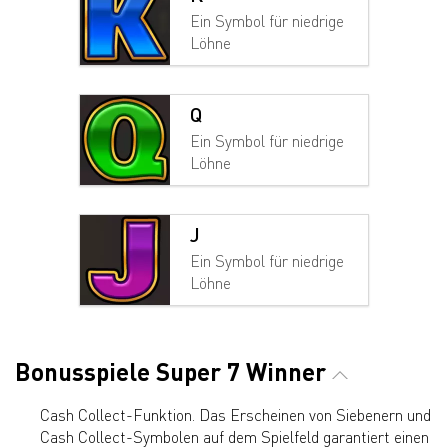
Ein Symbol für niedrige
Löhne
Q
Ein Symbol für niedrige
Löhne
J
Ein Symbol für niedrige
Löhne
Bonusspiele Super 7 Winner
Cash Collect-Funktion. Das Erscheinen von Siebenern und
Cash Collect-Symbolen auf dem Spielfeld garantiert einen