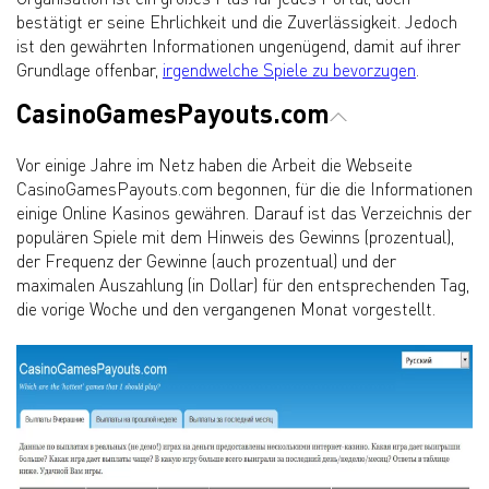
bestätigt er seine Ehrlichkeit und die Zuverlässigkeit. Jedoch
ist den gewährten Informationen ungenügend, damit auf ihrer
Grundlage offenbar,
irgendwelche Spiele zu bevorzugen
.
CasinoGamesPayouts.com
Vor einige Jahre im Netz haben die Arbeit die Webseite
CasinoGamesPayouts.com begonnen, für die die Informationen
einige Online Kasinos gewähren. Darauf ist das Verzeichnis der
populären Spiele mit dem Hinweis des Gewinns (prozentual),
der Frequenz der Gewinne (auch prozentual) und der
maximalen Auszahlung (in Dollar) für den entsprechenden Tag,
die vorige Woche und den vergangenen Monat vorgestellt.