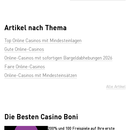
Artikel nach Thema
Top Online Casinos mit Mindesteinlagen
Gute Online-Casinos
Online-Casinos mit sofortigen Bargeldabhebungen 2026
Faire Online-Casinos
Online-Casinos mit Mindesteinsätzen
Alle Artikel
Die Besten Casino Boni
200% und 100 Freispiele auf Ihre erste