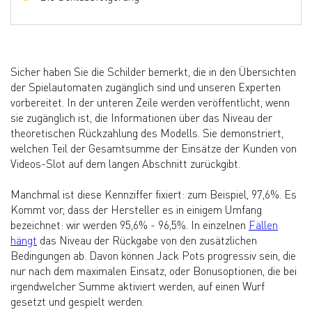
Sicher haben Sie die Schilder bemerkt, die in den Übersichten
der Spielautomaten zugänglich sind und unseren Experten
vorbereitet. In der unteren Zeile werden veröffentlicht, wenn
sie zugänglich ist, die Informationen über das Niveau der
theoretischen Rückzahlung des Modells. Sie demonstriert,
welchen Teil der Gesamtsumme der Einsätze der Kunden von
Videos-Slot auf dem langen Abschnitt zurückgibt.
Manchmal ist diese Kennziffer fixiert: zum Beispiel, 97,6%. Es
Kommt vor, dass der Hersteller es in einigem Umfang
bezeichnet: wir werden 95,6% - 96,5%. In einzelnen
Fällen
hängt
das Niveau der Rückgabe von den zusätzlichen
Bedingungen ab. Davon können Jack Pots progressiv sein, die
nur nach dem maximalen Einsatz, oder Bonusoptionen, die bei
irgendwelcher Summe aktiviert werden, auf einen Wurf
gesetzt und gespielt werden.