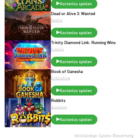
Kostenlos spielen
Dead or Alive 3: Wanted
NetEnt
Kostenlos spielen
Trinity Diamond Link: Running Wins
FuGaSo
Kostenlos spielen
Book of Ganesha
Endorphina
Kostenlos spielen
Robbits
Quickspin
Kostenlos spielen
Vollständige Spiele-Bewertung