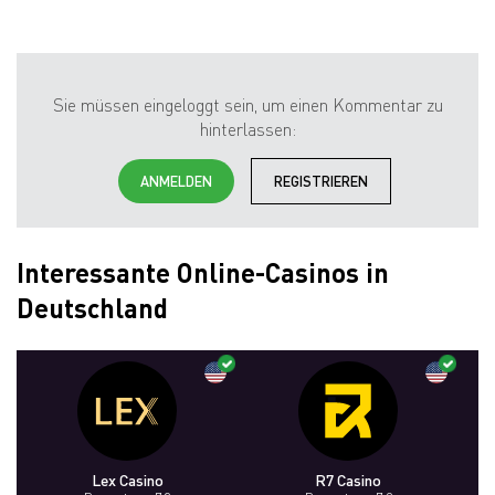
Sie müssen eingeloggt sein, um einen Kommentar zu
hinterlassen:
ANMELDEN
REGISTRIEREN
Interessante Online-Casinos in
Deutschland
Lex Casino
R7 Casino