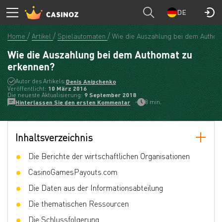
DE
Home
Artikel
Spielautomaten
Wie die Auszahlung bei dem Authom
Wie die Auszahlung bei dem Authomat zu
erkennen?
Autor des Artikels:
Denis Anipchenko
Veröffentlicht:
10 März 2016
Die neueste Aktualisierung:
9 September 2018
8 min.
Hinterlassen Sie den ersten Kommentar
Inhaltsverzeichnis
Die Berichte der wirtschaftlichen Organisationen
CasinoGamesPayouts.com
Die Daten aus der Informationsabteilung
Die thematischen Ressourcen
Die Schlussfolgerung