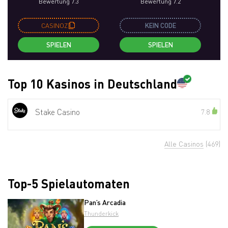
Bewertung 7.3
Bewertung 7.2
CASINOZ
KEIN CODE
SPIELEN
SPIELEN
Top 10 Kasinos in Deutschland
Stake Casino
7.8
Alle Casinos
(469)
Top-5 Spielautomaten
Pan’s Arcadia
Thunderkick