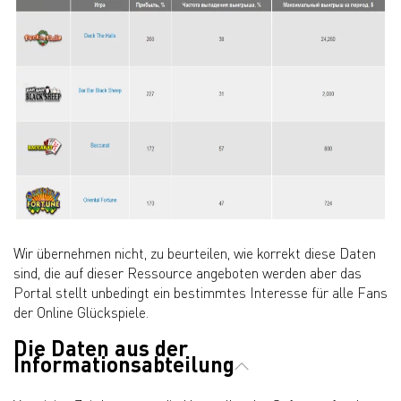
Wir übernehmen nicht, zu beurteilen, wie korrekt diese Daten
sind, die auf dieser Ressource angeboten werden aber das
Portal stellt unbedingt ein bestimmtes Interesse für alle Fans
der Online Glückspiele.
Die Daten aus der
Informationsabteilung