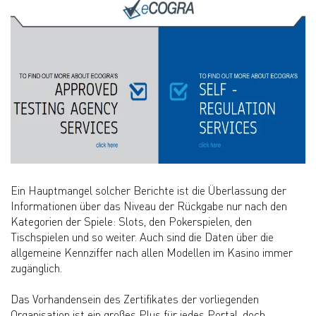
Ein Hauptmangel solcher Berichte ist die Überlassung der
Informationen über das Niveau der Rückgabe nur nach den
Kategorien der Spiele: Slots, den Pokerspielen, den
Tischspielen und so weiter. Auch sind die Daten über die
allgemeine Kennziffer nach allen Modellen im Kasino immer
zugänglich.
Das Vorhandensein des Zertifikates der vorliegenden
Organisation ist ein großes Plus für jedes Portal, doch