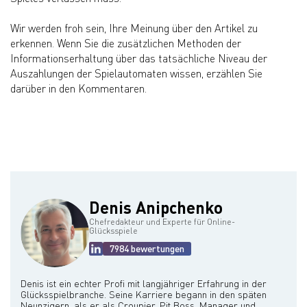
Wir werden froh sein, Ihre Meinung über den Artikel zu
erkennen. Wenn Sie die zusätzlichen Methoden der
Informationserhaltung über das tatsächliche Niveau der
Auszahlungen der Spielautomaten wissen, erzählen Sie
darüber in den Kommentaren.
Denis Anipchenko
Chefredakteur und Experte für Online-
Glücksspiele
7984 bewertungen
Denis ist ein echter Profi mit langjähriger Erfahrung in der
Glücksspielbranche. Seine Karriere begann in den späten
Neunzigern, als er als Croupier, Pit Boss, Manager und