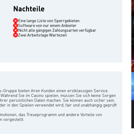
Nachteile
Eine lange Liste von Sperrgebieten
Software von nur einem Anbieter
Nicht alle gängigen Zahlungsarten verfügbar
Zwei Arbeitstage Wartezeit
-Gruppe bieten ihren Kunden einen erstklassigen Service.
 Während Sie im Casino spielen, müssen Sie sich keine Sorgen
hrer persönlichen Daten machen. Sie können auch sicher sein,
der in den Spielen verwendet wird, fair und unabhängig geprüft
omotionen, das Treueprogramm und andere Vorteile von
 vorgestellt.