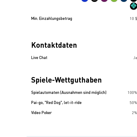
Min. Einzahlungsbetrag
10 
Kontaktdaten
Live Chat
J
Spiele-Wettguthaben
Spielautomaten (Ausnahmen sind möglich)
100
Pai-go, "Red Dog", let-it-ride
50
Video Poker
2