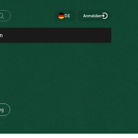
DE
Anmelden
en
ng