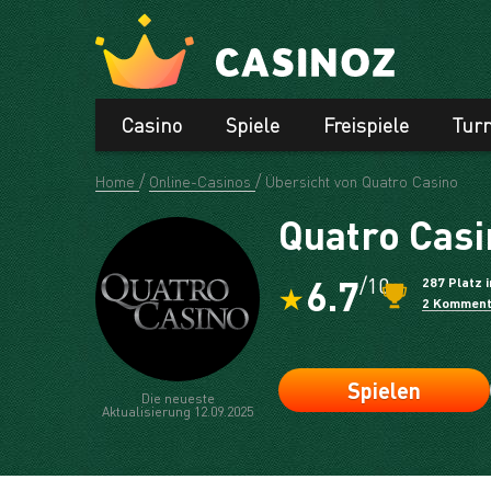
Casino
Spiele
Freispiele
Turn
Home
Online-Casinos
Übersicht von Quatro Casino
Quatro Casi
6.7
/10
287 Platz 
2 Kommen
Spielen
Die neueste
Aktualisierung 12.09.2025