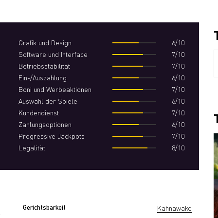
Grafik und Design
6/10
Software und Interface
7/10
Betriebsstabilität
7/10
Ein-/Auszahlung
6/10
Boni und Werbeaktionen
7/10
Auswahl der Spiele
6/10
Kundendienst
7/10
Zahlungsoptionen
6/10
Progressive Jackpots
7/10
Legalität
8/10
Gerichtsbarkeit
Kahnawake
e