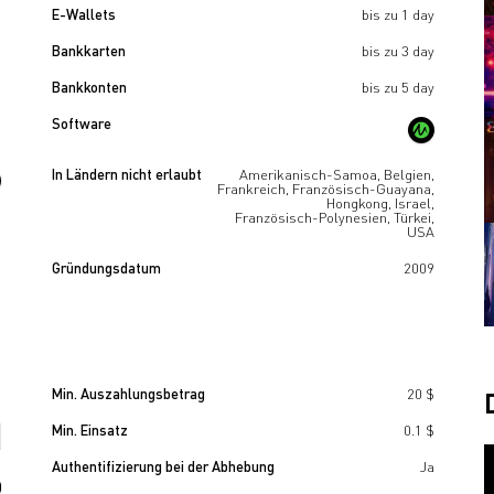
E-Wallets
bis zu 1 day
%
Bankkarten
bis zu 3 day
s
Bankkonten
bis zu 5 day
h
Software
In Ländern nicht erlaubt
Amerikanisch-Samoa,
Belgien,
Frankreich,
Französisch-Guayana,
Hongkong,
Israel,
Französisch-Polynesien,
Türkei,
USA
Gründungsdatum
2009
D
Min. Auszahlungsbetrag
20 $
Min. Einsatz
0.1 $
Authentifizierung bei der Abhebung
Ja