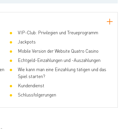
VIP-Club: Privilegien und Treueprogramm
Jackpots
Mobile Version der Website Quatro Casino
Echtgeld-Einzahlungen und -Auszahlungen
len
Wie kann man eine Einzahlung tätigen und das
Spiel starten?
Kundendienst
Schlussfolgerungen