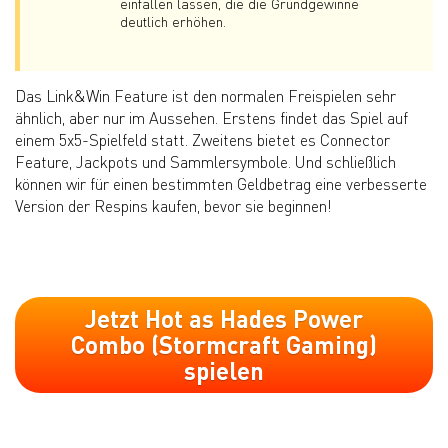
einfallen lassen, die die Grundgewinne
deutlich erhöhen.
Das Link&Win Feature ist den normalen Freispielen sehr
ähnlich, aber nur im Aussehen. Erstens findet das Spiel auf
einem 5x5-Spielfeld statt. Zweitens bietet es Connector
Feature, Jackpots und Sammlersymbole. Und schließlich
können wir für einen bestimmten Geldbetrag eine verbesserte
Version der Respins kaufen, bevor sie beginnen!
Jetzt Hot as Hades Power
Combo (Stormcraft Gaming)
spielen