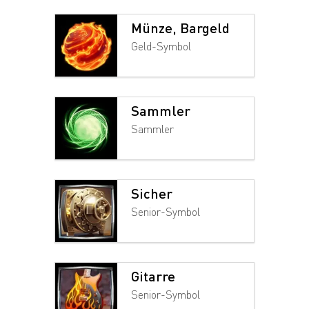
Münze, Bargeld
Geld-Symbol
Sammler
Sammler
Sicher
Senior-Symbol
Gitarre
Senior-Symbol