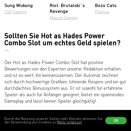
Sung Wukong
Riot: Brutalski`s
Bozo Cats
Revenge
CQ9 Gaming
Playson
Mascot Gaming
Sollten Sie Hot as Hades Power
Combo Slot um echtes Geld spielen?
Der Hot as Hades Power Combo-Slot hat positive
Bewertungen von den Experten unserer Redaktion erhalten
und ist es wert, ihn kennenzulernen. Der Automat zeichnet
sich durch hochwertige Grafiken, lohnende Respins und ein gut
durchdachtes Bonussystem aus. Er ist sowohl für erfahrene
Spieler als auch für Anfänger geeignet, bietet ein spannendes
Gameplay und lässt keinen Spieler gleichgültig!
Durch die Nutzung unserer Seiten oder Dienste stimmen Sie
OK
der Verwendung von Cookies zu
(Mehr erfahren)