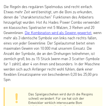
Die Regeln des regulären Spielmodus sind recht einfach.
Etwas mehr Zeit wird benötigt, um die Boni zu erkunden,
denen die "charakteristischen" Funktionen des Anbieters
hinzugefügt wurden. Hot As Hades Power Combo verwendet
ein klassisches Spielraster mit 5 Walzen, 3 Reihen und 20
Gewinnlinien.
Die Kombination wird als Gewinn gewertet
, wenn
mehr als 3 identische Symbole von links nach rechts fallen,
eines von jeder Gewinnlinie. Der Spielautomat bietet einen
maximalen Gewinn von 10.000 mal unserem Einsatz. Die
Anzahl der Symbole, die an den Drehungen teilnehmen, ist
ziemlich groß, bis zu 15 Stück (wenn man 3 Scatter-Symbole
für 1 zählt), aber 4 von ihnen sind besonders. In der Maschine
werden sich auch Anfänger recht wohl fühlen, dank einer
flexiblen Einsatzspanne von bescheidenen 0,20 bis 25,00 pro
Spin.
Das Spielgeschehen wird durch die Respins
schnell verändert. Für sie hat sich der
Entwickler wirklich interessante Boni