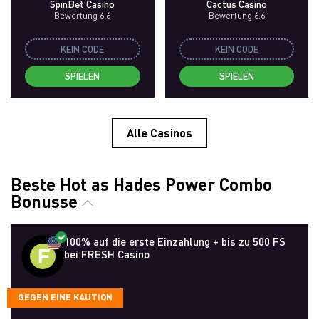
SpinBet Casino
Cactus Casino
Bewertung 6.6
Bewertung 6.6
KEIN CODE
KEIN CODE
SPIELEN
SPIELEN
Alle Casinos
Beste Hot as Hades Power Combo
Bonusse
100% auf die erste Einzahlung + bis zu 500 FS
bei FRESH Casino
GEGEN EINE KAUTION