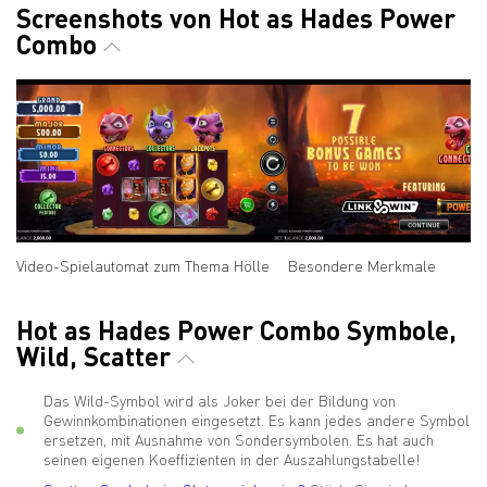
Screenshots von Hot as Hades Power
Combo
Video-Spielautomat zum Thema Hölle
Besondere Merkmale
Hot as Hades Power Combo Symbole,
Wild, Scatter
Das Wild-Symbol wird als Joker bei der Bildung von
Gewinnkombinationen eingesetzt. Es kann jedes andere Symbol
ersetzen, mit Ausnahme von Sondersymbolen. Es hat auch
seinen eigenen Koeffizienten in der Auszahlungstabelle!