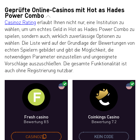
Geprüfte Online-Casinos mit Hot as Hades
Power Combo
Casinoz Rating
erlaubt Ihnen nicht nur, eine Institution zu
wählen, um um echtes Geld in Hot as Hades Power Combo zu
spielen, sondern auch, wirklich zuverlässige Optionen zu
wählen. Die Liste wird auf der Grundlage der Bewertungen von
echten Spielern gebildet und gibt die Möglichkeit, die
notwendigen Parameter einzustellen und ungeeignete
Vorschläge auszuschließen. Die gesamte Funktionalität ist
auch ohne Registrierung nutzbar.
Fresh casino
Coinkings Casino
Bewertung 8.5
Bewertung 7.2
CASINOZ
KEIN CODE