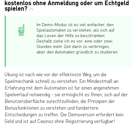
kostenlos ohne Anmeldung oder um Echtgeld
spielen?
Im Demo-Modus ist es viel einfacher, den
Spielautomaten zu verstehen, als sich auf
das Lesen der Hilfe zu beschränken.
Deshalb ziehe ich es vor, eine oder zwei
Stunden mehr Zeit darin zu verbringen,
aber den Automaten gründlich zu studieren.
Übung ist nach wie vor der effektivste Weg, um die
Spielmechanik schnell zu verstehen. Ein Mindestmaß an
Erfahrung mit dem Automaten ist für einen angenehmen
Spielverlauf notwendig - sie ermöglicht es Ihnen, sich auf der
Benutzeroberfläche zurechtzufinden, die Prinzipien der
Bonusfunktionen zu verstehen und fundiertere
Entscheidungen zu treffen. Die Demoversion erfordert kein
Geld und ist auf Casinoz ohne Registrierung verfügbar!