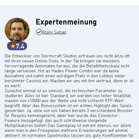
Expertenmeinung
Vitaliy Seban
7.4
Die Entwickler von Stormcraft Studios erfreuen uns nicht allzu oft
mit ihren neuen Online-Slots. In der Tat bringen sie meistens
hervorragende Automaten heraus, die die Beliebtheitsskala nicht
lange verlassen. Hot as Hades Power Combo war da keine
Ausnahme und nahm einen würdigen Platz in den Lobbys vieler
berühmter Casinos ein. Machen wir uns mit ihm vertraut, denn er ist
es wert!
Zunächst einmal ist es sinnvoll, die technischen Parameter zu
studieren. Alles ist hier Standard, wir werden von hoher Volatilität,
maxwin von x10000 aus der Wette und nicht schlecht RTP-Wert
begrüßt. Aber das Bonussystem ist ein echtes Highlight des Spiels
geworden. Ja, viele von uns haben bereits 3 verschiedene Booster
für Respins kennengelernt, aber hier wurde das Connector-
Feature hinzugefügt, das auch schrittweise steigende
Multiplikatoren bietet! Das Gameplay ist extrem intensiv, vor allem
wenn man in den Freispielen mehrere Erweiterungen auf einmal
aktiviert. Im normalen Spielmodus lassen uns gute Koeffizienten für