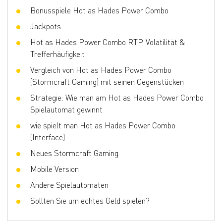
Bonusspiele Hot as Hades Power Combo
Jackpots
Hot as Hades Power Combo RTP, Volatilität &
Trefferhäufigkeit
Vergleich von Hot as Hades Power Combo
(Stormcraft Gaming) mit seinen Gegenstücken
Strategie: Wie man am Hot as Hades Power Combo
Spielautomat gewinnt
wie spielt man Hot as Hades Power Combo
(Interface)
Neues Stormcraft Gaming
Mobile Version
Andere Spielautomaten
Sollten Sie um echtes Geld spielen?