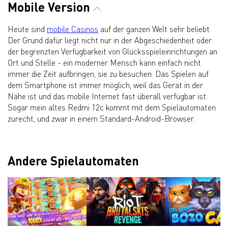
Mobile Version
Heute sind
mobile Casinos
auf der ganzen Welt sehr beliebt.
Der Grund dafür liegt nicht nur in der Abgeschiedenheit oder
der begrenzten Verfügbarkeit von Glücksspieleinrichtungen an
Ort und Stelle - ein moderner Mensch kann einfach nicht
immer die Zeit aufbringen, sie zu besuchen. Das Spielen auf
dem Smartphone ist immer möglich, weil das Gerät in der
Nähe ist und das mobile Internet fast überall verfügbar ist.
Sogar mein altes Redmi 12c kommt mit dem Spielautomaten
zurecht, und zwar in einem Standard-Android-Browser.
Andere Spielautomaten