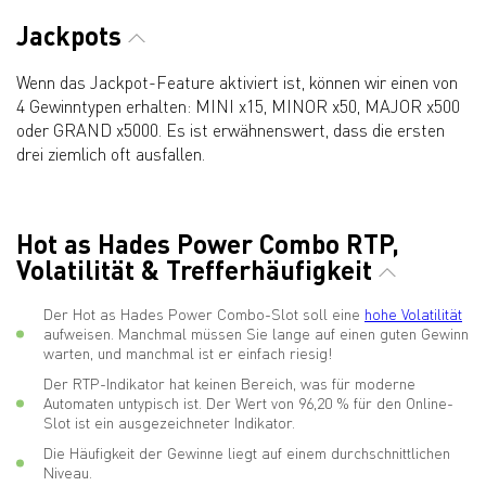
Jackpots
Wenn das Jackpot-Feature aktiviert ist, können wir einen von
4 Gewinntypen erhalten: MINI x15, MINOR x50, MAJOR x500
oder GRAND x5000. Es ist erwähnenswert, dass die ersten
drei ziemlich oft ausfallen.
Hot as Hades Power Combo RTP,
Volatilität & Trefferhäufigkeit
Der Hot as Hades Power Combo-Slot soll eine
hohe Volatilität
aufweisen. Manchmal müssen Sie lange auf einen guten Gewinn
warten, und manchmal ist er einfach riesig!
Der RTP-Indikator hat keinen Bereich, was für moderne
Automaten untypisch ist. Der Wert von 96,20 % für den Online-
Slot ist ein ausgezeichneter Indikator.
Die Häufigkeit der Gewinne liegt auf einem durchschnittlichen
Niveau.