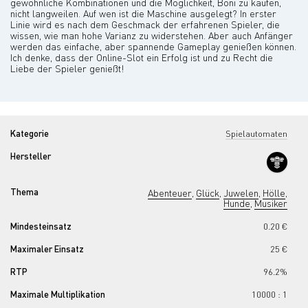
gewöhnliche Kombinationen und die Möglichkeit, Boni zu kaufen,
nicht langweilen. Auf wen ist die Maschine ausgelegt? In erster
Linie wird es nach dem Geschmack der erfahrenen Spieler, die
wissen, wie man hohe Varianz zu widerstehen. Aber auch Anfänger
werden das einfache, aber spannende Gameplay genießen können.
Ich denke, dass der Online-Slot ein Erfolg ist und zu Recht die
Liebe der Spieler genießt!
Kategorie
Spielautomaten
Hersteller
Thema
Abenteuer
Glück
Juwelen
Hölle
,
,
,
,
Hunde
Musiker
,
Mindesteinsatz
0.20 €
Maximaler Einsatz
25 €
RTP
96.2%
Maximale Multiplikation
10000 : 1