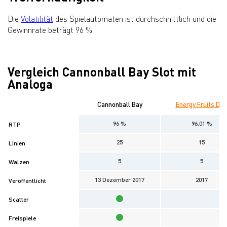
Die
Volatilität
des Spielautomaten ist durchschnittlich und die
Gewinnrate beträgt 96 %.
Vergleich Cannonball Bay Slot mit
Analoga
Cannonball Bay
Energy Fruits Dic
96 %
96.01 %
RTP
25
15
Linien
5
5
Walzen
13 Dezember 2017
2017
Veröffentlicht
Scatter
Freispiele