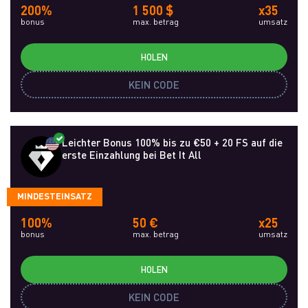
200%
1 500 $
x35
bonus
max. betrag
umsatz
HOLEN
KEIN CODE
Leichter Bonus 100% bis zu €50 + 20 FS auf die
erste Einzahlung bei Bet It All
MINDESTEINSATZ
100%
50 €
x25
bonus
max. betrag
umsatz
HOLEN
KEIN CODE