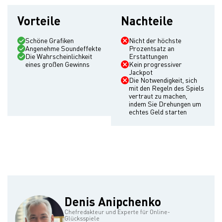
Vorteile
Nachteile
Schöne Grafiken
Nicht der höchste
Angenehme Soundeffekte
Prozentsatz an
Die Wahrscheinlichkeit
Erstattungen
eines großen Gewinns
Kein progressiver
Jackpot
Die Notwendigkeit, sich
mit den Regeln des Spiels
vertraut zu machen,
indem Sie Drehungen um
echtes Geld starten
Denis Anipchenko
Chefredakteur und Experte für Online-
Glücksspiele