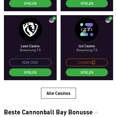
SPIELEN
SPIELEN
Leon Casino
Izzi Casino
Bewertung 7.5
Bewertung 7.5
KEIN CODE
CASINOZ
SPIELEN
SPIELEN
Alle Casinos
Beste Cannonball Bay Bonusse