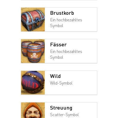
Brustkorb
Ein hochbezahltes
Symbol
Fässer
Ein hochbezahltes
Symbol
Wild
Wild-Symbol
Streuung
Scatter-Symbol