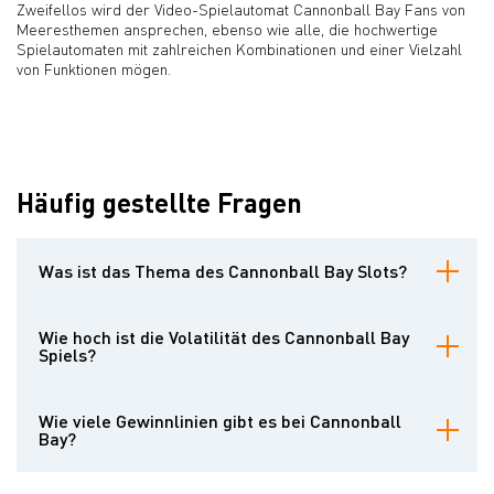
Zweifellos wird der Video-Spielautomat Cannonball Bay Fans von
Meeresthemen ansprechen, ebenso wie alle, die hochwertige
Spielautomaten mit zahlreichen Kombinationen und einer Vielzahl
von Funktionen mögen.
Häufig gestellte Fragen
Was ist das Thema des Cannonball Bay Slots?
Der Spielautomat Cannonball Bay hat ein Piratenthema.
Wie hoch ist die Volatilität des Cannonball Bay
Spiels?
Der Cannonball Bay Slot hat eine mittlere Volatilität.
Wie viele Gewinnlinien gibt es bei Cannonball
Bay?
Der Spielautomat Cannonball Bay hat 25 Gewinnlinien.