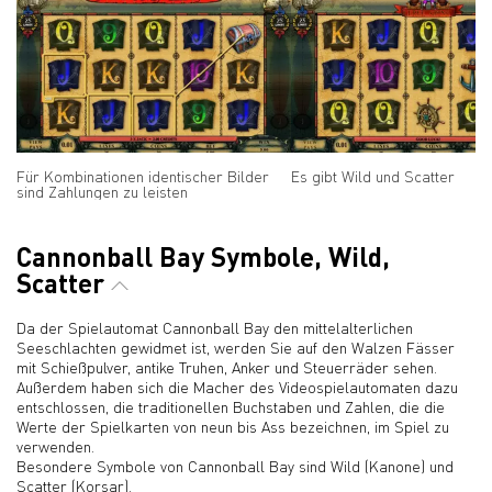
Für Kombinationen identischer Bilder
Es gibt Wild und Scatter
sind Zahlungen zu leisten
Cannonball Bay Symbole, Wild,
Scatter
Da der Spielautomat Cannonball Bay den mittelalterlichen
Seeschlachten gewidmet ist, werden Sie auf den Walzen Fässer
mit Schießpulver, antike Truhen, Anker und Steuerräder sehen.
Außerdem haben sich die Macher des Videospielautomaten dazu
entschlossen, die traditionellen Buchstaben und Zahlen, die die
Werte der Spielkarten von neun bis Ass bezeichnen, im Spiel zu
verwenden.
Besondere Symbole von Cannonball Bay sind Wild (Kanone) und
Scatter (Korsar).