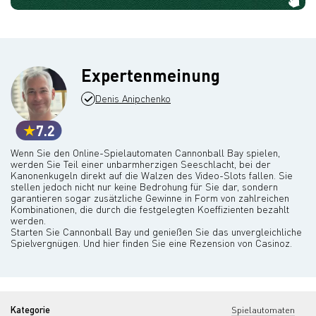
Expertenmeinung
Denis Anipchenko
7.2
Wenn Sie den Online-Spielautomaten Cannonball Bay spielen,
werden Sie Teil einer unbarmherzigen Seeschlacht, bei der
Kanonenkugeln direkt auf die Walzen des Video-Slots fallen. Sie
stellen jedoch nicht nur keine Bedrohung für Sie dar, sondern
garantieren sogar zusätzliche Gewinne in Form von zahlreichen
Kombinationen, die durch die festgelegten Koeffizienten bezahlt
werden.
Starten Sie Cannonball Bay und genießen Sie das unvergleichliche
Spielvergnügen. Und hier finden Sie eine Rezension von Casinoz.
Kategorie
Spielautomaten