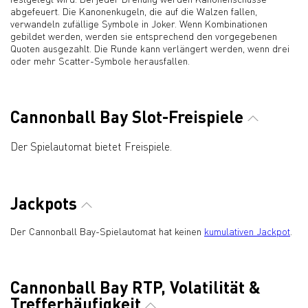
abgefeuert. Die Kanonenkugeln, die auf die Walzen fallen,
verwandeln zufällige Symbole in Joker. Wenn Kombinationen
gebildet werden, werden sie entsprechend den vorgegebenen
Quoten ausgezahlt. Die Runde kann verlängert werden, wenn drei
oder mehr Scatter-Symbole herausfallen.
Cannonball Bay Slot-Freispiele
Der Spielautomat bietet Freispiele.
Jackpots
Der Cannonball Bay-Spielautomat hat keinen
kumulativen Jackpot
.
Cannonball Bay RTP, Volatilität &
Trefferhäufigkeit