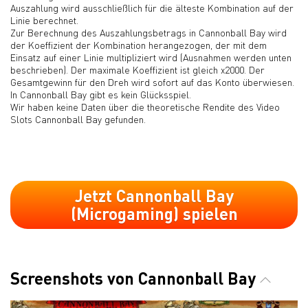
Auszahlung wird ausschließlich für die älteste Kombination auf der
Linie berechnet.
Zur Berechnung des Auszahlungsbetrags in Cannonball Bay wird
der Koeffizient der Kombination herangezogen, der mit dem
Einsatz auf einer Linie multipliziert wird (Ausnahmen werden unten
beschrieben). Der maximale Koeffizient ist gleich x2000. Der
Gesamtgewinn für den Dreh wird sofort auf das Konto überwiesen.
In Cannonball Bay gibt es kein Glücksspiel.
Wir haben keine Daten über die theoretische Rendite des Video
Slots Cannonball Bay gefunden.
Jetzt Cannonball Bay
(Microgaming) spielen
Screenshots von Cannonball Bay