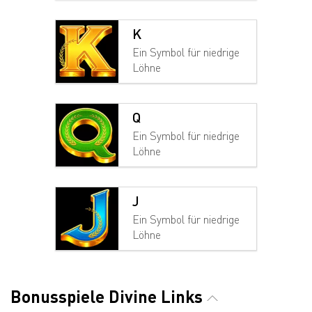
K
Ein Symbol für niedrige
Löhne
Q
Ein Symbol für niedrige
Löhne
J
Ein Symbol für niedrige
Löhne
Bonusspiele Divine Links