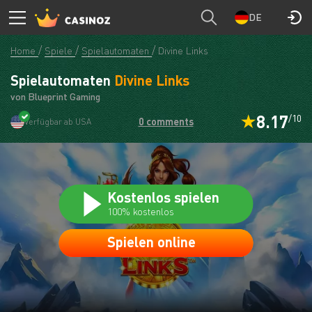
CASINOZ
SPIELEN
DE
Home
Spiele
Spielautomaten
Divine Links
Spielautomaten
Divine Links
von Blueprint Gaming
8.17
/10
0 comments
Verfügbar ab USA
Kostenlos spielen
100% kostenlos
Spielen online