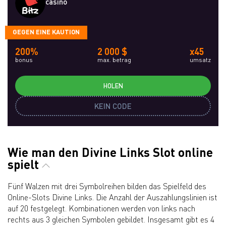
casino
GEGEN EINE KAUTION
200%
2 000 $
x45
bonus
max. betrag
umsatz
HOLEN
KEIN CODE
Wie man den Divine Links Slot online
spielt
Fünf Walzen mit drei Symbolreihen bilden das Spielfeld des
Online-Slots Divine Links. Die Anzahl der Auszahlungslinien ist
auf 20 festgelegt. Kombinationen werden von links nach
rechts aus 3 gleichen Symbolen gebildet. Insgesamt gibt es 4