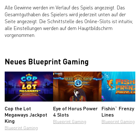
Alle Gewinne werden im Verlauf des Spiels angezeigt. Das
Gesamtguthaben des Spielers wird jederzeit unten auf der
Seite angezeigt. Die Schnittstelle des Online-Slots ist intuitiv,
alle Einstellungen werden auf dem Hauptbildschirm
vorgenommen.
Neues Blueprint Gaming
Cop the Lot
Eye of Horus Power
Fishin` Frenzy P
Megaways Jackpot
4 Slots
Lines
King
Blueprint Gaming
Blueprint Gaming
Blueprint Gaming