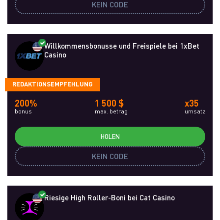
KEIN CODE
Willkommensbonusse und Freispiele bei 1xBet
Casino
REDAKTIONSEMPFEHLUNG
200%
1 500 $
x35
bonus
max. betrag
umsatz
HOLEN
KEIN CODE
Riesige High Roller-Boni bei Cat Casino