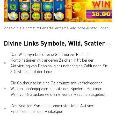
Video-Spielautomat mit Abenteuerthema
Sehr hohe Auszahlungen
Divine Links Symbole, Wild, Scatter
Das Wild-Symbol ist eine Goldmünze. Es bildet
Kombinationen mit anderen Zeichen, hilft bei der
Aktivierung von Respins, gibt unabhängige Zahlungen für
3-5 Stücke auf der Linie.
Die Goldmünze ist eine Goldmünze mit verschiedenen
Werten, abhängig vom Einsatz des Spielers. Bei einem
Wert von 6 Stücken wird eine Runde Respins ausgelöst.
Das Scatter-Symbol ist eine rote Rose. Aktiviert
Freispiele oder das Risikospiel.