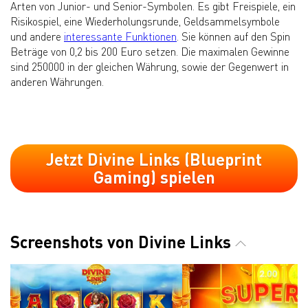
Arten von Junior- und Senior-Symbolen. Es gibt Freispiele, ein
Risikospiel, eine Wiederholungsrunde, Geldsammelsymbole
und andere
interessante Funktionen
. Sie können auf den Spin
Beträge von 0,2 bis 200 Euro setzen. Die maximalen Gewinne
sind 250000 in der gleichen Währung, sowie der Gegenwert in
anderen Währungen.
Jetzt Divine Links (Blueprint
Gaming) spielen
Screenshots von Divine Links