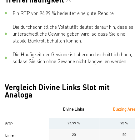
Ein RTP von 94,99 % bedeutet eine gute Rendite.
Die durchschnittliche Volatilität deutet darauf hin, dass es
unterschiedliche Gewinne geben wird, so dass Sie eine
stabile Bankroll behalten können.
Die Häufigkeit der Gewinne ist überdurchschnittlich hoch,
sodass Sie sich ohne Gewinne nicht langweilen werden.
Vergleich Divine Links Slot mit
Analoga
Divine Links
Blazing Ares
94.99 %
95 %
RTP
20
50
Linien