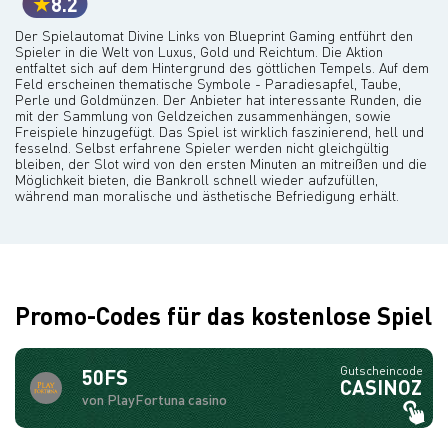
8.2
Der Spielautomat Divine Links von Blueprint Gaming entführt den
Spieler in die Welt von Luxus, Gold und Reichtum. Die Aktion
entfaltet sich auf dem Hintergrund des göttlichen Tempels. Auf dem
Feld erscheinen thematische Symbole - Paradiesapfel, Taube,
Perle und Goldmünzen. Der Anbieter hat interessante Runden, die
mit der Sammlung von Geldzeichen zusammenhängen, sowie
Freispiele hinzugefügt. Das Spiel ist wirklich faszinierend, hell und
fesselnd. Selbst erfahrene Spieler werden nicht gleichgültig
bleiben, der Slot wird von den ersten Minuten an mitreißen und die
Möglichkeit bieten, die Bankroll schnell wieder aufzufüllen,
während man moralische und ästhetische Befriedigung erhält.
Promo-Codes für das kostenlose Spiel
Gutscheincode
50FS
CASINOZ
von PlayFortuna casino