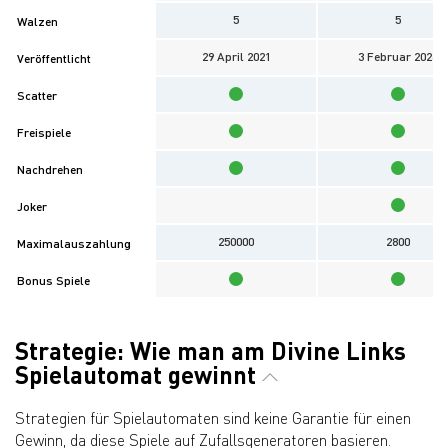
5
5
Walzen
29 April 2021
3 Februar 2026
Veröffentlicht
Scatter
Freispiele
Nachdrehen
Joker
250000
2800
Maximalauszahlung
Bonus Spiele
Strategie: Wie man am Divine Links
Spielautomat gewinnt
Strategien für Spielautomaten sind keine Garantie für einen
Gewinn, da diese Spiele auf Zufallsgeneratoren basieren.