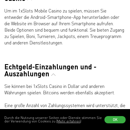
Um im 1xSlots Mobile Casino zu spielen, müssen Sie
entweder die Android-Smartphone-App herunterladen oder
die Website im Browser auf Ihrem Smartphone aufrufen.
Beide Optionen sind bequem und funktional. Sie bieten Zugang
zu Spielen, Boni, Turnieren, Jackpots, einem Treueprogramm
und anderen Dienstleistungen.
Echtgeld-Einzahlungen und -
Auszahlungen
Sie können bei 1xSlots Casino in Dollar und anderen
Währungen spielen. Bitcoins werden ebenfalls akzeptiert.
Eine große Anzahl von Zahlungssystemen wird unterstützt, die
Sie verwenden können, um Einzahlungen zu machen und Ihre
Gewinne abzuheben. Dazu gehören Bankkarten,
Durch die Nutzung unserer Seiten oder Dienste stimmen Sie
OK
der Verwendung von Cookies zu
(Mehr erfahren)
Geldüberweisungen, E-Wallets, Terminals, Prepaid-Karten,