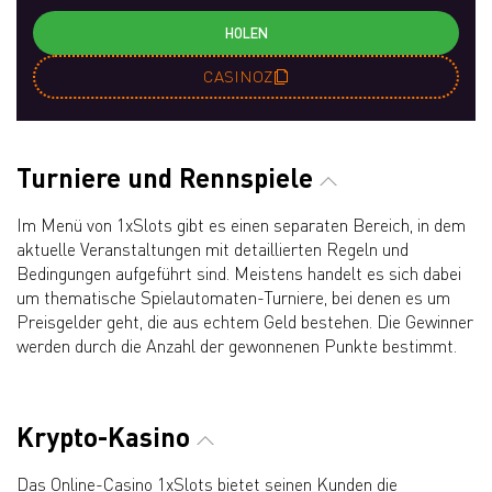
HOLEN
CASINOZ
Turniere und Rennspiele
Im Menü von 1xSlots gibt es einen separaten Bereich, in dem
aktuelle Veranstaltungen mit detaillierten Regeln und
Bedingungen aufgeführt sind. Meistens handelt es sich dabei
um thematische Spielautomaten-Turniere, bei denen es um
Preisgelder geht, die aus echtem Geld bestehen. Die Gewinner
werden durch die Anzahl der gewonnenen Punkte bestimmt.
Krypto-Kasino
Das Online-Casino 1xSlots bietet seinen Kunden die