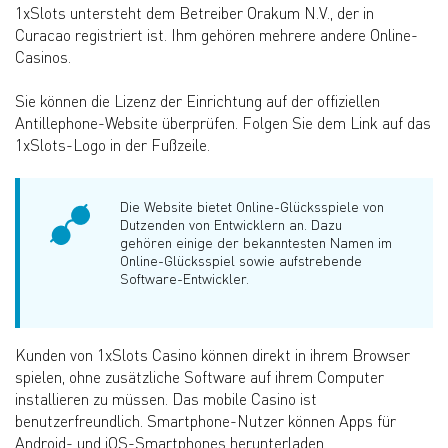
1xSlots untersteht dem Betreiber Orakum N.V., der in
Curacao registriert ist. Ihm gehören mehrere andere Online-
Casinos.
Sie können die Lizenz der Einrichtung auf der offiziellen
Antillephone-Website überprüfen. Folgen Sie dem Link auf das
1xSlots-Logo in der Fußzeile.
Die Website bietet Online-Glücksspiele von
Dutzenden von Entwicklern an. Dazu
gehören einige der bekanntesten Namen im
Online-Glücksspiel sowie aufstrebende
Software-Entwickler.
Kunden von 1xSlots Casino können direkt in ihrem Browser
spielen, ohne zusätzliche Software auf ihrem Computer
installieren zu müssen. Das mobile Casino ist
benutzerfreundlich. Smartphone-Nutzer können Apps für
Android- und iOS-Smartphones herunterladen.