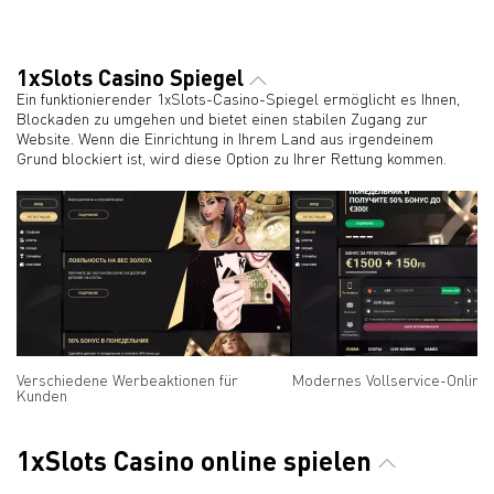
1xSlots Casino Spiegel
Ein funktionierender 1xSlots-Casino-Spiegel ermöglicht es Ihnen,
Blockaden zu umgehen und bietet einen stabilen Zugang zur
Website. Wenn die Einrichtung in Ihrem Land aus irgendeinem
Grund blockiert ist, wird diese Option zu Ihrer Rettung kommen.
Verschiedene Werbeaktionen für
Modernes Vollservice-Online
Kunden
1xSlots Casino online spielen