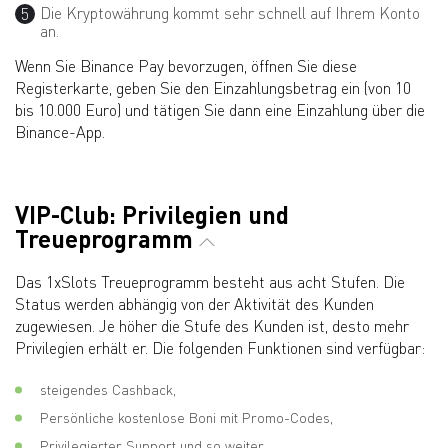
Die Kryptowährung kommt sehr schnell auf Ihrem Konto
an.
Wenn Sie Binance Pay bevorzugen, öffnen Sie diese
Registerkarte, geben Sie den Einzahlungsbetrag ein (von 10
bis 10.000 Euro) und tätigen Sie dann eine Einzahlung über die
Binance-App.
VIP-Club: Privilegien und
Treueprogramm
Das 1xSlots Treueprogramm besteht aus acht Stufen. Die
Status werden abhängig von der Aktivität des Kunden
zugewiesen. Je höher die Stufe des Kunden ist, desto mehr
Privilegien erhält er. Die folgenden Funktionen sind verfügbar:
steigendes Cashback,
Persönliche kostenlose Boni mit Promo-Codes,
Privilegierter Support und so weiter.