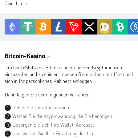
Coin-Limits.
Bitcoin-Kasino
Um bei 1xSlots mit Bitcoins oder anderen Kryptomünzen
einzuzahlen und zu spielen, müssen Sie ein Konto eröffnen und
sich in Ihr persönliches Kabinett einloggen.
Dann folgen Sie dem folgenden Verfahren:
Gehen Sie zum Kassenraum.
Wählen Sie die Kryptowährung, die Sie benötigen.
Besorgen Sie sich Ihre Wallet-Adresse.
Überweisen Sie Ihre Einzahlung dorthin.