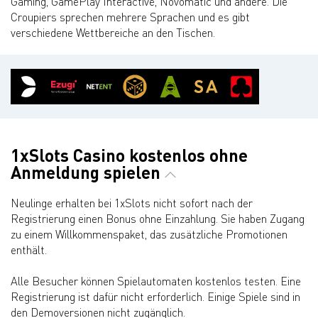
Gaming, GamePlay Interactive, Novomatic und andere. Die
Croupiers sprechen mehrere Sprachen und es gibt
verschiedene Wettbereiche an den Tischen.
1xSlots Casino kostenlos ohne
Anmeldung spielen
Neulinge erhalten bei 1xSlots nicht sofort nach der
Registrierung einen Bonus ohne Einzahlung. Sie haben Zugang
zu einem Willkommenspaket, das zusätzliche Promotionen
enthält.
Alle Besucher können Spielautomaten kostenlos testen. Eine
Registrierung ist dafür nicht erforderlich. Einige Spiele sind in
den Demoversionen nicht zugänglich.