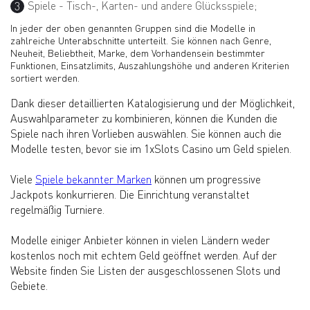
Spiele - Tisch-, Karten- und andere Glücksspiele;
In jeder der oben genannten Gruppen sind die Modelle in
zahlreiche Unterabschnitte unterteilt. Sie können nach Genre,
Neuheit, Beliebtheit, Marke, dem Vorhandensein bestimmter
Funktionen, Einsatzlimits, Auszahlungshöhe und anderen Kriterien
sortiert werden.
Dank dieser detaillierten Katalogisierung und der Möglichkeit,
Auswahlparameter zu kombinieren, können die Kunden die
Spiele nach ihren Vorlieben auswählen. Sie können auch die
Modelle testen, bevor sie im 1xSlots Casino um Geld spielen.
Viele
Spiele bekannter Marken
können um progressive
Jackpots konkurrieren. Die Einrichtung veranstaltet
regelmäßig Turniere.
Modelle einiger Anbieter können in vielen Ländern weder
kostenlos noch mit echtem Geld geöffnet werden. Auf der
Website finden Sie Listen der ausgeschlossenen Slots und
Gebiete.