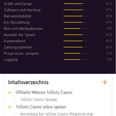
Grafik und Design
8/10
Min. Einzahlungsbetrag
1 $
Software und Interface
8/10
Min. Auszahlungsbetrag
1.5 $
Betriebsstabilität
8/10
Ein-/Auszahlung
8/10
Min. Einsatz
0.01 $
Boni und Werbeaktionen
7/10
Authentifizierung bei der Abhebung
Ja
Auswahl der Spiele
8/10
Manuelle Stornierung von Abhebung
Ja
Kundendienst
8/10
Zahlungsoptionen
8/10
Verantwortungsvolles Glücksspiel
Deposit limit, Turnover limit
Progressive Jackpots
7/10
Selbstausschluss erlaubt
Ja
Legalität
7/10
Lebenslanger Selbstausschluss
Ja
Inhaltsverzeichnis
Kontaktdaten
Offizielle Website 1xSlots Casino
Live Chat
Ja
1xSlots Casino Spiegel
Unterstützungsdienst
Support-E-Mail
1xSlots Casino online spielen
Anmeldung bei 1xSlots Casino (Registrierung)
Unterstützungsdienst