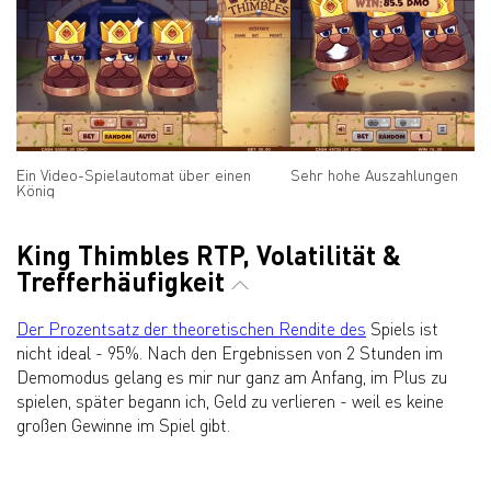
Ein Video-Spielautomat über einen
Sehr hohe Auszahlungen
König
King Thimbles RTP, Volatilität &
Trefferhäufigkeit
Der Prozentsatz der theoretischen Rendite des
Spiels ist
nicht ideal - 95%. Nach den Ergebnissen von 2 Stunden im
Demomodus gelang es mir nur ganz am Anfang, im Plus zu
spielen, später begann ich, Geld zu verlieren - weil es keine
großen Gewinne im Spiel gibt.