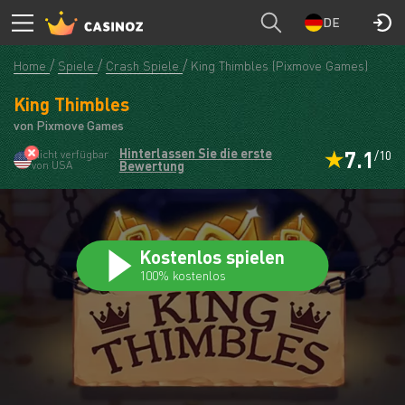
King Thimbles
SPIELEN
DE
Home
Spiele
Crash Spiele
King Thimbles (Pixmove Games)
King Thimbles
von Pixmove Games
Hinterlassen Sie die erste
7.1
Nicht verfügbar
/10
von USA
Bewertung
Kostenlos spielen
100% kostenlos