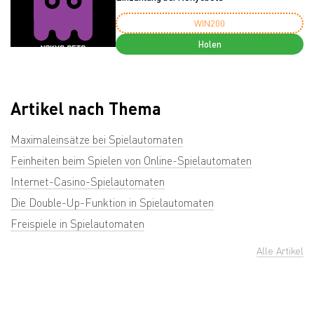
WIN200
Holen
Artikel nach Thema
Maximaleinsätze bei Spielautomaten
Feinheiten beim Spielen von Online-Spielautomaten
Internet-Casino-Spielautomaten
Die Double-Up-Funktion in Spielautomaten
Freispiele in Spielautomaten
Alle Artikel