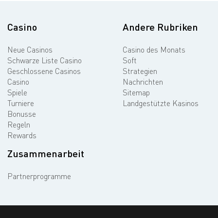
Casino
Andere Rubriken
Neue Casinos
Casino des Monats
Schwarze Liste Casino
Soft
Geschlossene Casinos
Strategien
Casino
Nachrichten
Spiele
Sitemap
Turniere
Landgestützte Kasinos
Bonusse
Regeln
Rewards
Zusammenarbeit
Partnerprogramme