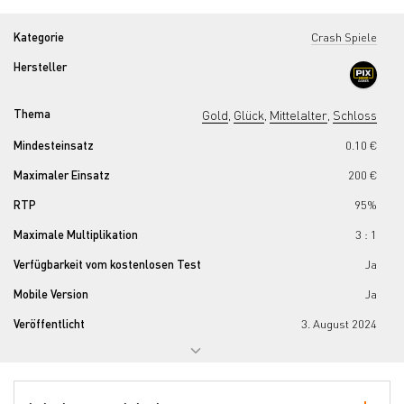
Kategorie
Crash Spiele
Hersteller
Thema
Gold
Glück
Mittelalter
Schloss
,
,
,
Mindesteinsatz
0.10 €
Maximaler Einsatz
200 €
RTP
95%
Maximale Multiplikation
3 : 1
Verfügbarkeit vom kostenlosen Test
Ja
Mobile Version
Ja
Veröffentlicht
3. August 2024