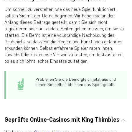
Um schnell zu verstehen, wie das neue Spiel funktioniert,
sollten Sie mit der Demo beginnen. Wir haben sie an den
Anfang dieses Beitrags gestellt, damit Sie sich nicht
registrieren oder auf andere Seiten gehen müssen, um sie zu
starten. Die Demo ist eine vollständige Nachbildung des
Geldspiels, so dass Sie die Regeln und Funktionen gefahrlos
erkunden können. Selbst erfahrene Spieler raten Ihnen,
zunächst die kostenlose Version zu testen, um festzustellen,
ob es sich lohnt, echte Einsätze zu tätigen.
Probieren Sie die Demo gleich jetzt aus und
sehen Sie selbst, ob Ihnen das Spiel gefällt.
Geprüfte Online-Casinos mit King Thimbles