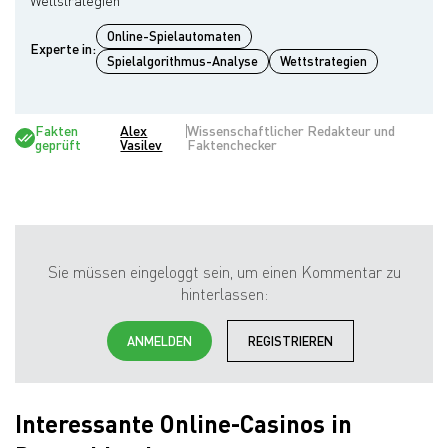
Online-Spielautomaten
Experte in:
Spielalgorithmus-Analyse
Wettstrategien
Fakten
Alex
Wissenschaftlicher Redakteur und
geprüft
Vasilev
Faktenchecker
Sie müssen eingeloggt sein, um einen Kommentar zu
hinterlassen:
ANMELDEN
REGISTRIEREN
Interessante Online-Casinos in