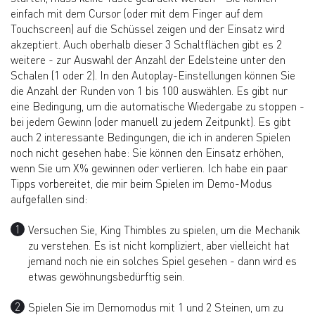
einfach mit dem Cursor (oder mit dem Finger auf dem
Touchscreen) auf die Schüssel zeigen und der Einsatz wird
akzeptiert. Auch oberhalb dieser 3 Schaltflächen gibt es 2
weitere - zur Auswahl der Anzahl der Edelsteine unter den
Schalen (1 oder 2). In den Autoplay-Einstellungen können Sie
die Anzahl der Runden von 1 bis 100 auswählen. Es gibt nur
eine Bedingung, um die automatische Wiedergabe zu stoppen -
bei jedem Gewinn (oder manuell zu jedem Zeitpunkt). Es gibt
auch 2 interessante Bedingungen, die ich in anderen Spielen
noch nicht gesehen habe: Sie können den Einsatz erhöhen,
wenn Sie um X% gewinnen oder verlieren. Ich habe ein paar
Tipps vorbereitet, die mir beim Spielen im Demo-Modus
aufgefallen sind:
Versuchen Sie, King Thimbles zu spielen, um die Mechanik
zu verstehen. Es ist nicht kompliziert, aber vielleicht hat
jemand noch nie ein solches Spiel gesehen - dann wird es
etwas gewöhnungsbedürftig sein.
Spielen Sie im Demomodus mit 1 und 2 Steinen, um zu