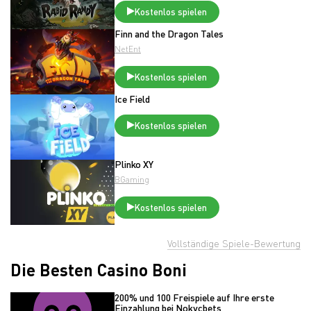
Kostenlos spielen
Finn and the Dragon Tales
NetEnt
Kostenlos spielen
Ice Field
Kostenlos spielen
Plinko XY
BGaming
Kostenlos spielen
Vollständige Spiele-Bewertung
Die Besten Casino Boni
200% und 100 Freispiele auf Ihre erste
Einzahlung bei Nokycbets