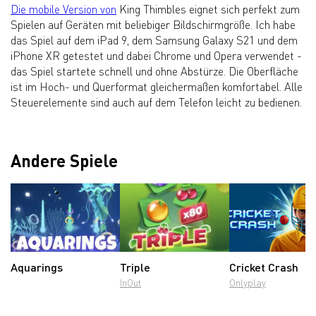
Die mobile Version von
King Thimbles eignet sich perfekt zum
Spielen auf Geräten mit beliebiger Bildschirmgröße. Ich habe
das Spiel auf dem iPad 9, dem Samsung Galaxy S21 und dem
iPhone XR getestet und dabei Chrome und Opera verwendet -
das Spiel startete schnell und ohne Abstürze. Die Oberfläche
ist im Hoch- und Querformat gleichermaßen komfortabel. Alle
Steuerelemente sind auch auf dem Telefon leicht zu bedienen.
Andere Spiele
Aquarings
Triple
Cricket Crash
InOut
Onlyplay