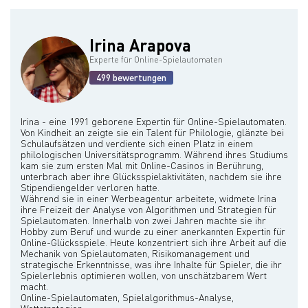
Irina Arapova
Experte für Online-Spielautomaten
499 bewertungen
Irina - eine 1991 geborene Expertin für Online-Spielautomaten.
Von Kindheit an zeigte sie ein Talent für Philologie, glänzte bei
Schulaufsätzen und verdiente sich einen Platz in einem
philologischen Universitätsprogramm. Während ihres Studiums
kam sie zum ersten Mal mit Online-Casinos in Berührung,
unterbrach aber ihre Glücksspielaktivitäten, nachdem sie ihre
Stipendiengelder verloren hatte.
Während sie in einer Werbeagentur arbeitete, widmete Irina
ihre Freizeit der Analyse von Algorithmen und Strategien für
Spielautomaten. Innerhalb von zwei Jahren machte sie ihr
Hobby zum Beruf und wurde zu einer anerkannten Expertin für
Online-Glücksspiele. Heute konzentriert sich ihre Arbeit auf die
Mechanik von Spielautomaten, Risikomanagement und
strategische Erkenntnisse, was ihre Inhalte für Spieler, die ihr
Spielerlebnis optimieren wollen, von unschätzbarem Wert
macht.
Online-Spielautomaten, Spielalgorithmus-Analyse,