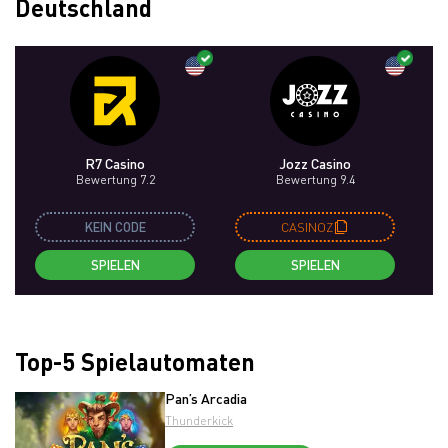
Deutschland
R7 Casino
Jozz Casino
Bewertung 7.2
Bewertung 9.4
KEIN CODE
CASINOZ
SPIELEN
SPIELEN
Top-5 Spielautomaten
Pan’s Arcadia
Thunderkick