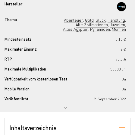
Hersteller
Thema
Abenteuer
Gold
Glück
Handlung
,
,
,
,
Alte Zivilisationen
Juwelen
,
,
Altes Ägypten
Pyramiden
Mumien
,
,
Mindesteinsatz
0.10 €
Maximaler Einsatz
2 €
RTP
95.5%
Maximale Multiplikation
50000 : 1
Verfügbarkeit vom kostenlosen Test
Ja
Mobile Version
Ja
Veröffentlicht
9. September 2022
Progressiver Jackpot
Nein
Anzahl der Walzen
5
Inhaltsverzeichnis
Anzahl der Linien
10