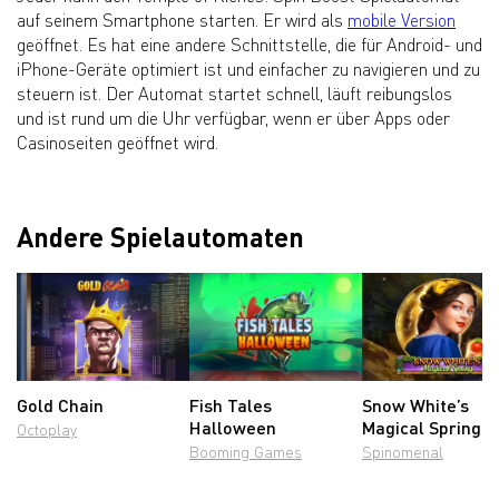
auf seinem Smartphone starten. Er wird als
mobile Version
geöffnet. Es hat eine andere Schnittstelle, die für Android- und
iPhone-Geräte optimiert ist und einfacher zu navigieren und zu
steuern ist. Der Automat startet schnell, läuft reibungslos
und ist rund um die Uhr verfügbar, wenn er über Apps oder
Casinoseiten geöffnet wird.
Andere Spielautomaten
Gold Chain
Fish Tales
Snow White’s
Halloween
Magical Spring
Octoplay
Booming Games
Spinomenal