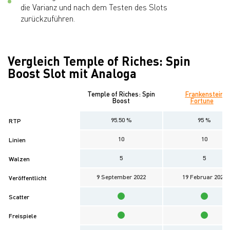
die Varianz und nach dem Testen des Slots
zurückzuführen.
Vergleich Temple of Riches: Spin
Boost Slot mit Analoga
Temple of Riches: Spin
Frankenstein's
Boost
Fortune
95.50 %
95 %
RTP
10
10
Linien
5
5
Walzen
9 September 2022
19 Februar 2026
Veröffentlicht
Scatter
Freispiele