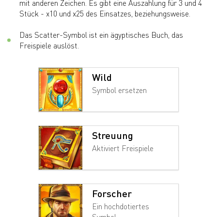
mit anderen Zeichen. Es gibt eine Auszahlung für 3 und 4
Stück - x10 und x25 des Einsatzes, beziehungsweise.
Das Scatter-Symbol ist ein ägyptisches Buch, das
Freispiele auslöst.
Wild
Symbol ersetzen
Streuung
Aktiviert Freispiele
Forscher
Ein hochdotiertes
Symbol