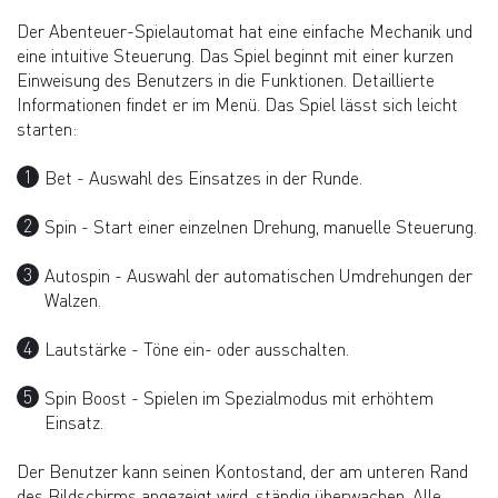
Der Abenteuer-Spielautomat hat eine einfache Mechanik und
eine intuitive Steuerung. Das Spiel beginnt mit einer kurzen
Einweisung des Benutzers in die Funktionen. Detaillierte
Informationen findet er im Menü. Das Spiel lässt sich leicht
starten:
Bet - Auswahl des Einsatzes in der Runde.
Spin - Start einer einzelnen Drehung, manuelle Steuerung.
Autospin - Auswahl der automatischen Umdrehungen der
Walzen.
Lautstärke - Töne ein- oder ausschalten.
Spin Boost - Spielen im Spezialmodus mit erhöhtem
Einsatz.
Der Benutzer kann seinen Kontostand, der am unteren Rand
des Bildschirms angezeigt wird, ständig überwachen. Alle