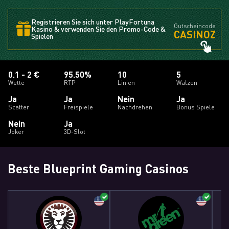
Registrieren Sie sich unter PlayFortuna
Gutscheincode
Kasino & verwenden Sie den Promo-Code &
CASINOZ
Spielen
0.1 - 2 €
95.50%
10
5
Wette
RTP
Linien
Walzen
Ja
Ja
Nein
Ja
Scatter
Freispiele
Nachdrehen
Bonus Spiele
Nein
Ja
Joker
3D-Slot
Beste Blueprint Gaming Casinos