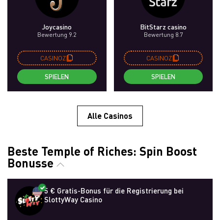
Joycasino
BitStarz casino
Bewertung 9.2
Bewertung 8.7
CASINOZ
CASINOZ
SPIELEN
SPIELEN
Alle Casinos
Beste Temple of Riches: Spin Boost
Bonusse
5 € Gratis-Bonus für die Registrierung bei
SlottyWay Casino