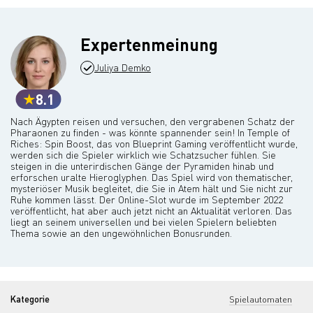
Expertenmeinung
Juliya Demko
8.1
Nach Ägypten reisen und versuchen, den vergrabenen Schatz der
Pharaonen zu finden - was könnte spannender sein! In Temple of
Riches: Spin Boost, das von Blueprint Gaming veröffentlicht wurde,
werden sich die Spieler wirklich wie Schatzsucher fühlen. Sie
steigen in die unterirdischen Gänge der Pyramiden hinab und
erforschen uralte Hieroglyphen. Das Spiel wird von thematischer,
mysteriöser Musik begleitet, die Sie in Atem hält und Sie nicht zur
Ruhe kommen lässt. Der Online-Slot wurde im September 2022
veröffentlicht, hat aber auch jetzt nicht an Aktualität verloren. Das
liegt an seinem universellen und bei vielen Spielern beliebten
Thema sowie an den ungewöhnlichen Bonusrunden.
Kategorie
Spielautomaten