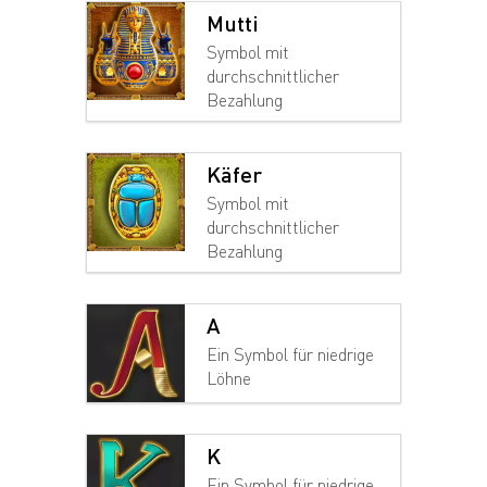
Mutti
Symbol mit
durchschnittlicher
Bezahlung
Käfer
Symbol mit
durchschnittlicher
Bezahlung
A
Ein Symbol für niedrige
Löhne
K
Ein Symbol für niedrige