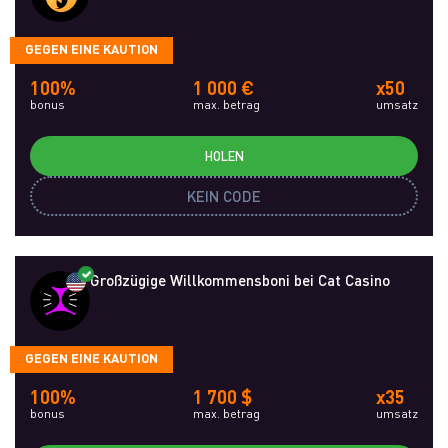
GEGEN EINE KAUTION
100%
1 000 €
x50
bonus
max. betrag
umsatz
HOLEN
KEIN CODE
Großzügige Willkommensboni bei Cat Casino
GEGEN EINE KAUTION
100%
1 700 $
x35
bonus
max. betrag
umsatz