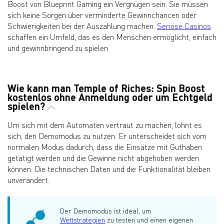
Boost von Blueprint Gaming ein Vergnügen sein. Sie müssen
sich keine Sorgen über verminderte Gewinnchancen oder
Schwierigkeiten bei der Auszahlung machen.
Seriöse Casinos
schaffen ein Umfeld, das es den Menschen ermöglicht, einfach
und gewinnbringend zu spielen.
Wie kann man Temple of Riches: Spin Boost
kostenlos ohne Anmeldung oder um Echtgeld
spielen?
Um sich mit dem Automaten vertraut zu machen, lohnt es
sich, den Demomodus zu nutzen. Er unterscheidet sich vom
normalen Modus dadurch, dass die Einsätze mit Guthaben
getätigt werden und die Gewinne nicht abgehoben werden
können. Die technischen Daten und die Funktionalität bleiben
unverändert.
Der Demomodus ist ideal, um
Wettstrategien
zu testen und einen eigenen