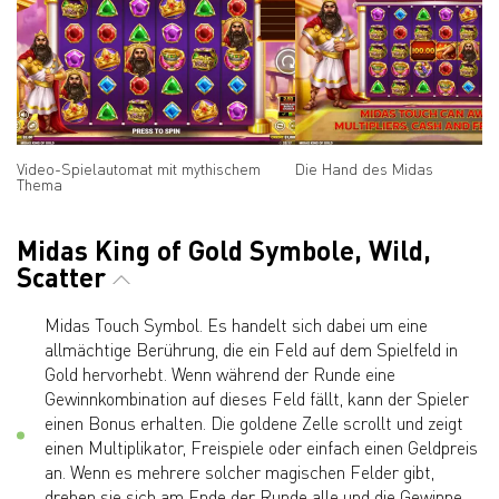
Video-Spielautomat mit mythischem
Die Hand des Midas
Thema
Midas King of Gold Symbole, Wild,
Scatter
Midas Touch Symbol. Es handelt sich dabei um eine
allmächtige Berührung, die ein Feld auf dem Spielfeld in
Gold hervorhebt. Wenn während der Runde eine
Gewinnkombination auf dieses Feld fällt, kann der Spieler
einen Bonus erhalten. Die goldene Zelle scrollt und zeigt
einen Multiplikator, Freispiele oder einfach einen Geldpreis
an. Wenn es mehrere solcher magischen Felder gibt,
drehen sie sich am Ende der Runde alle und die Gewinne