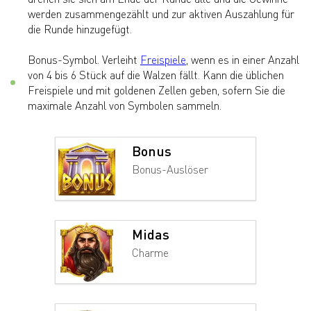
werden zusammengezählt und zur aktiven Auszahlung für
die Runde hinzugefügt.
Bonus-Symbol. Verleiht
Freispiele
, wenn es in einer Anzahl
von 4 bis 6 Stück auf die Walzen fällt. Kann die üblichen
Freispiele und mit goldenen Zellen geben, sofern Sie die
maximale Anzahl von Symbolen sammeln.
Bonus
Bonus-Auslöser
Midas
Charme