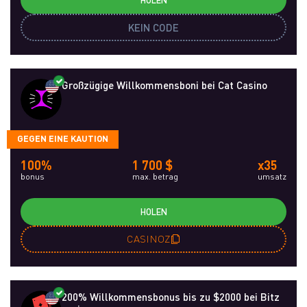
KEIN CODE
Großzügige Willkommensboni bei Cat Casino
GEGEN EINE KAUTION
100%
1 700 $
x35
bonus
max. betrag
umsatz
HOLEN
CASINOZ
200% Willkommensbonus bis zu $2000 bei Bitz