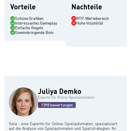
Vorteile
Nachteile
Schöne Grafiken
RTP-Wertebereich
Interessantes Gameplay
Hohe Volatilität
Einfache Regeln
Gewinnbringende Boni
Juliya Demko
Experte für Online-Spielautomaten
1398 bewertungen
Yulia - eine Expertin für Online-Spielautomaten, spezialisiert
auf die Analyse von Spielautomaten und Spielstrategien. Ihr