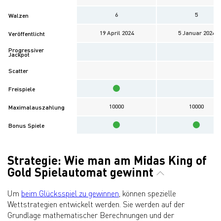
6
5
Walzen
19 April 2024
5 Januar 2024
Veröffentlicht
Progressiver
Jackpot
Scatter
Freispiele
10000
10000
Maximalauszahlung
Bonus Spiele
Strategie: Wie man am Midas King of
Gold Spielautomat gewinnt
Um
beim Glücksspiel zu gewinnen
, können spezielle
Wettstrategien entwickelt werden. Sie werden auf der
Grundlage mathematischer Berechnungen und der