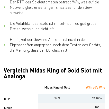
Der RTP des Spielautomaten beträgt 94%, was auf die
Notwendigkeit eines langen Einsatzes für den Gewinn
hinweist.
Die Volatilität des Slots ist mittel-hoch, es gibt große
Preise, wenn auch nicht oft.
Häufigkeit der Gewinne Anbieter ist nicht in den
Eigenschaften angegeben, nach dem Testen des Geräts,
die Meinung, dass der Durchschnitt.
Vergleich Midas King of Gold Slot mit
Analoga
Midas King of Gold
Wilfred’s Wheel
94 %
95.78 %
RTP
100
Linien