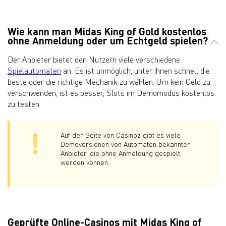
Wie kann man Midas King of Gold kostenlos
ohne Anmeldung oder um Echtgeld spielen?
Der Anbieter bietet den Nutzern viele verschiedene
Spielautomaten
an. Es ist unmöglich, unter ihnen schnell die
beste oder die richtige Mechanik zu wählen. Um kein Geld zu
verschwenden, ist es besser, Slots im Demomodus kostenlos
zu testen.
Auf der Seite von Casinoz gibt es viele
Demoversionen von Automaten bekannter
Anbieter, die ohne Anmeldung gespielt
werden können.
Geprüfte Online-Casinos mit Midas King of