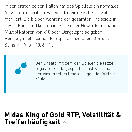
In den ersten beiden Fällen hat das Spielfeld ein normales
Aussehen, im dritten Fall werden einige Zellen in Gold
markiert. Sie bleiben während der gesamten Freispiele in
dieser Form und können im Falle einer Gewinnkombination
Multiplikatoren von x10 oder Bargeldpreise geben.
Bonussymbole können Freispiele hinzufügen: 3 Stück - 5
Spins, 4 - 7, 5 - 10, 6 - 15.
Der Einsatz, mit dem der Spieler die letzte
reguläre Runde gespielt hat, ist während
der wiederholten Umdrehungen der Walzen
gültig.
Midas King of Gold RTP, Volatilität &
Trefferhäufigkeit