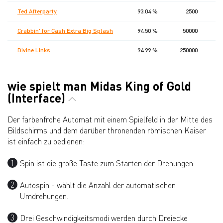
Ted Afterparty
93.04 %
2500
Crabbin' for Cash Extra Big Splash
94.50 %
50000
Divine Links
94.99 %
250000
wie spielt man Midas King of Gold
(Interface)
Der farbenfrohe Automat mit einem Spielfeld in der Mitte des
Bildschirms und dem darüber thronenden römischen Kaiser
ist einfach zu bedienen:
Spin ist die große Taste zum Starten der Drehungen.
Autospin - wählt die Anzahl der automatischen
Umdrehungen.
Drei Geschwindigkeitsmodi werden durch Dreiecke