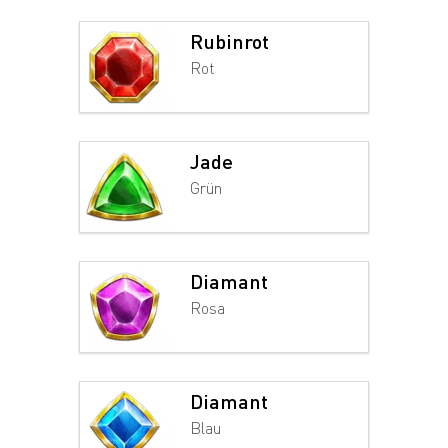
Rubinrot
Rot
Jade
Grün
Diamant
Rosa
Diamant
Blau