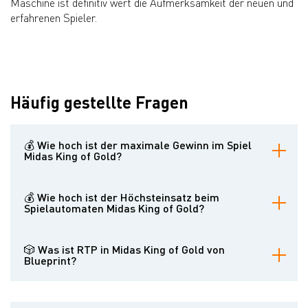
Maschine ist definitiv wert die Aufmerksamkeit der neuen und
erfahrenen Spieler.
Häufig gestellte Fragen
💰 Wie hoch ist der maximale Gewinn im Spiel
Midas King of Gold?
x10000 des Satzes
💰 Wie hoch ist der Höchsteinsatz beim
Spielautomaten Midas King of Gold?
In der gewählten Währung, 20 c.u.
🎲 Was ist RTP in Midas King of Gold von
Blueprint?
Die Spanne der Werte liegt zwischen 93 % und 96 %. Laut Statistik
haben die meisten Casinos 94%.