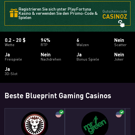
Registrieren Sie sich unter PlayFortuna
Gutscheincode
Kasino & verwenden Sie den Promo-Code &
CASINOZ
Spielen
0.2 - 20 $
94%
6
Nein
Wette
RTP
Walzen
Scatter
Ja
Nein
Ja
Nein
Freispiele
Nachdrehen
Bonus Spiele
Joker
Ja
3D-Slot
Beste Blueprint Gaming Casinos