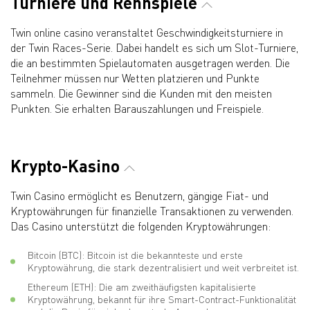
Turniere und Rennspiele
Twin online casino veranstaltet Geschwindigkeitsturniere in
der Twin Races-Serie. Dabei handelt es sich um Slot-Turniere,
die an bestimmten Spielautomaten ausgetragen werden. Die
Teilnehmer müssen nur Wetten platzieren und Punkte
sammeln. Die Gewinner sind die Kunden mit den meisten
Punkten. Sie erhalten Barauszahlungen und Freispiele.
Krypto-Kasino
Twin Casino ermöglicht es Benutzern, gängige Fiat- und
Kryptowährungen für finanzielle Transaktionen zu verwenden.
Das Casino unterstützt die folgenden Kryptowährungen:
Bitcoin (BTC): Bitcoin ist die bekannteste und erste
Kryptowährung, die stark dezentralisiert und weit verbreitet ist.
Ethereum (ETH): Die am zweithäufigsten kapitalisierte
Kryptowährung, bekannt für ihre Smart-Contract-Funktionalität