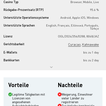
Casino Typ
Browser, Mobile, Live
Rückgabe-Prozentsatz (RTP)
95.6 %
Unterstützte Operationssysteme
Android, Apple iOS, Windows
Unterstützte Sprachen
English, Français, Ελληνικά, Português,
Türkçe
Lizenz
OGL/2024/356/0288, 8048/JAZ
Gerichtsbarkeit
Curacao
,
Kahnawake
E-Wallets
bis zu 1 day
Bankkarten
bis zu 2 day
Bankkonten
bis zu 5 day
Software
+65
Vorteile
Nachteile
Live-Plattformen
Legitime Tätigkeiten mit
Weigerung, Einwohner
In Ländern nicht erlaubt
Afghanistan,
Australien,
Belgien,
Lizenzen von
vieler Länder zu
Bulgarien,
Weißrussland,
Zypern,
angesehenen
registrieren
Tschechien,
Dänemark,
Algerien,
Estland,
Aufsichtsbehörden
Zusätzliche territoriale