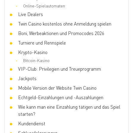
Online-Spielautomaten
Spiele-Wettguthaben
Live Dealers
Spielautomaten (Ausnahmen sind möglich)
100%
Twin Casino kostenlos ohne Anmeldung spielen
Boni, Werbeaktionen und Promocodes 2026
Turniere und Rennspiele
Krypto-Kasino
Bitcoin-Kasino
VIP-Club: Privilegien und Treueprogramm
Jackpots
Mobile Version der Website Twin Casino
Echtgeld-Einzahlungen und -Auszahlungen
Wie kann man eine Einzahlung tätigen und das Spiel
starten?
Kundendienst
Schlussfolgerungen