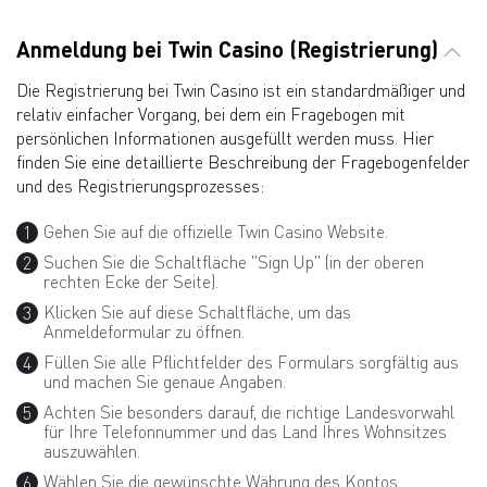
Anmeldung bei Twin Casino (Registrierung)
Die Registrierung bei Twin Casino ist ein standardmäßiger und
relativ einfacher Vorgang, bei dem ein Fragebogen mit
persönlichen Informationen ausgefüllt werden muss. Hier
finden Sie eine detaillierte Beschreibung der Fragebogenfelder
und des Registrierungsprozesses:
Gehen Sie auf die offizielle Twin Casino Website.
Suchen Sie die Schaltfläche "Sign Up" (in der oberen
rechten Ecke der Seite).
Klicken Sie auf diese Schaltfläche, um das
Anmeldeformular zu öffnen.
Füllen Sie alle Pflichtfelder des Formulars sorgfältig aus
und machen Sie genaue Angaben.
Achten Sie besonders darauf, die richtige Landesvorwahl
für Ihre Telefonnummer und das Land Ihres Wohnsitzes
auszuwählen.
Wählen Sie die gewünschte Währung des Kontos.