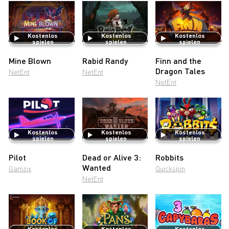
Kostenlos
Kostenlos
Kostenlos
spielen
spielen
spielen
Mine Blown
Rabid Randy
Finn and the
Dragon Tales
NetEnt
NetEnt
NetEnt
Kostenlos
Kostenlos
Kostenlos
spielen
spielen
spielen
Pilot
Dead or Alive 3:
Robbits
Wanted
Gamzix
Quickspin
NetEnt
Kostenlos
Kostenlos
Kostenlos