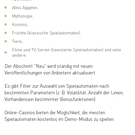
Altes Ägypten,
Mythologie,
Kosmos,
Früchte (klassische Spielautomaten),
Tiere,
Filme und TV-Serien (lizenzierte Spielautomaten) und viele
andere.
Der Abschnitt "Neu" wird ständig mit neuen
Veröffentlichungen von Anbietern aktualisiert.
Es gibt Filter zur Auswahl von Spielautomaten nach
bestimmten Parametern (z. B. Volatilität, Anzahl der Linien,
Vorhandensein bestimmter Bonusfunktionen).
Online-Casinos bieten die Möglichkeit, die meisten
Spielautomaten kostenlos im Demo-Modus zu spielen.