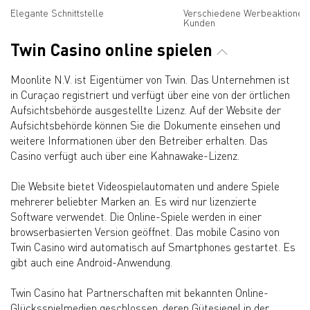
Elegante Schnittstelle
Verschiedene Werbeaktionen 
Kunden
Twin Casino online spielen
Moonlite N.V. ist Eigentümer von Twin. Das Unternehmen ist
in Curaçao registriert und verfügt über eine von der örtlichen
Aufsichtsbehörde ausgestellte Lizenz. Auf der Website der
Aufsichtsbehörde können Sie die Dokumente einsehen und
weitere Informationen über den Betreiber erhalten. Das
Casino verfügt auch über eine Kahnawake-Lizenz.
Die Website bietet Videospielautomaten und andere Spiele
mehrerer beliebter Marken an. Es wird nur lizenzierte
Software verwendet. Die Online-Spiele werden in einer
browserbasierten Version geöffnet. Das mobile Casino von
Twin Casino wird automatisch auf Smartphones gestartet. Es
gibt auch eine Android-Anwendung.
Twin Casino hat Partnerschaften mit bekannten Online-
Glücksspielmedien geschlossen, deren Gütesiegel in der