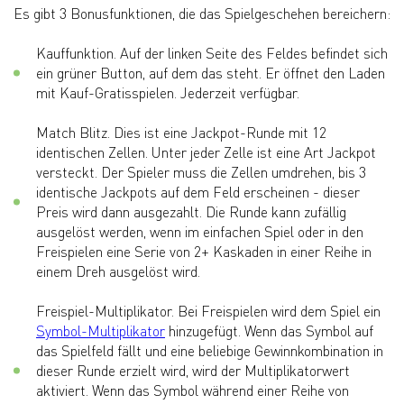
Es gibt 3 Bonusfunktionen, die das Spielgeschehen bereichern:
Kauffunktion. Auf der linken Seite des Feldes befindet sich
ein grüner Button, auf dem das steht. Er öffnet den Laden
mit Kauf-Gratisspielen. Jederzeit verfügbar.
Match Blitz. Dies ist eine Jackpot-Runde mit 12
identischen Zellen. Unter jeder Zelle ist eine Art Jackpot
versteckt. Der Spieler muss die Zellen umdrehen, bis 3
identische Jackpots auf dem Feld erscheinen - dieser
Preis wird dann ausgezahlt. Die Runde kann zufällig
ausgelöst werden, wenn im einfachen Spiel oder in den
Freispielen eine Serie von 2+ Kaskaden in einer Reihe in
einem Dreh ausgelöst wird.
Freispiel-Multiplikator. Bei Freispielen wird dem Spiel ein
Symbol-Multiplikator
hinzugefügt. Wenn das Symbol auf
das Spielfeld fällt und eine beliebige Gewinnkombination in
dieser Runde erzielt wird, wird der Multiplikatorwert
aktiviert. Wenn das Symbol während einer Reihe von