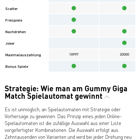
Scatter
Freispiele
Nachdrehen
Joker
18997
20000
Maximalauszahlung
Bonus Spiele
Strategie: Wie man am Gummy Giga
Match Spielautomat gewinnt
Es ist unmöglich, an Spielautomaten mit Strategie oder
Vorhersage zu gewinnen. Das Prinzip eines jeden Online-
Spielautomaten ist die zufällige Auswahl aus einer Liste
vorgefertigter Kombinationen. Die Auswahl erfolgt aus
Zehntausenden von Varianten und wird bei jeder Drehung neu