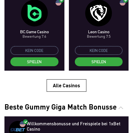
BC.Game Casino
Leon Casino
Bewertung 7.6
Bewertung 7.5
KEIN CODE
KEIN CODE
SPIELEN
SPIELEN
Alle Casinos
Beste Gummy Giga Match Bonusse
Willkommensbonusse und Freispiele bei 1xBet
Casino