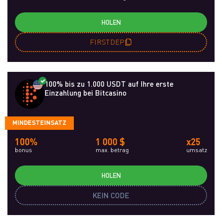
HOLEN
FIRSTDEP
100% bis zu 1.000 USDT auf Ihre erste
Einzahlung bei Bitcasino
MINDESTEINSATZ
100%
1 000 $
x25
bonus
max. betrag
umsatz
HOLEN
KEIN CODE