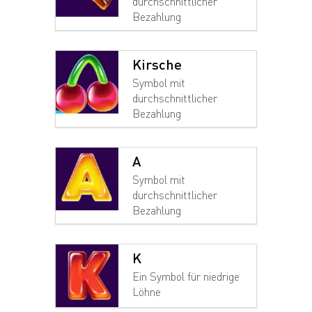
durchschnittlicher
Bezahlung
Kirsche
Symbol mit
durchschnittlicher
Bezahlung
A
Symbol mit
durchschnittlicher
Bezahlung
K
Ein Symbol für niedrige
Löhne