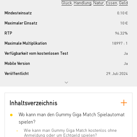
Glück
Handlung
Natur
Essen
Geld
,
,
,
,
Mindesteinsatz
0.10 €
Maximaler Einsatz
10 €
RTP
96.32%
Maximale Multiplikation
18997 : 1
Verfügbarkeit vom kostenlosen Test
Ja
Mobile Version
Ja
Veröffentlicht
29. Juli 2024
Progressiver Jackpot
Ja
Anzahl der Walzen
6
Inhaltsverzeichnis
Jokers
Nein
Scatter
Wo kann man den Gummy Giga Match Spielautomat
Ja
spielen?
Spiele mit gleichen Chancen
Nein
Wie kann man Gummy Giga Match kostenlos ohne
Bonusspiele
Free Spins, Bonus Game, Respin,
Anmeldung oder um Echtgeld spielen?