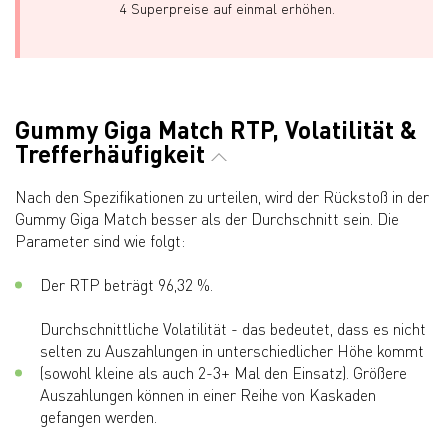
4 Superpreise auf einmal erhöhen.
Gummy Giga Match RTP, Volatilität &
Trefferhäufigkeit
Nach den Spezifikationen zu urteilen, wird der Rückstoß in der
Gummy Giga Match besser als der Durchschnitt sein. Die
Parameter sind wie folgt:
Der RTP beträgt 96,32 %.
Durchschnittliche Volatilität - das bedeutet, dass es nicht
selten zu Auszahlungen in unterschiedlicher Höhe kommt
(sowohl kleine als auch 2-3+ Mal den Einsatz). Größere
Auszahlungen können in einer Reihe von Kaskaden
gefangen werden.