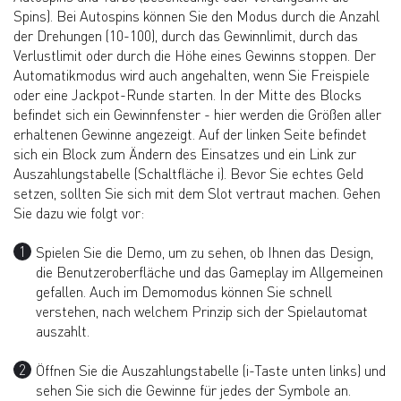
Spins). Bei Autospins können Sie den Modus durch die Anzahl
der Drehungen (10-100), durch das Gewinnlimit, durch das
Verlustlimit oder durch die Höhe eines Gewinns stoppen. Der
Automatikmodus wird auch angehalten, wenn Sie Freispiele
oder eine Jackpot-Runde starten. In der Mitte des Blocks
befindet sich ein Gewinnfenster - hier werden die Größen aller
erhaltenen Gewinne angezeigt. Auf der linken Seite befindet
sich ein Block zum Ändern des Einsatzes und ein Link zur
Auszahlungstabelle (Schaltfläche i). Bevor Sie echtes Geld
setzen, sollten Sie sich mit dem Slot vertraut machen. Gehen
Sie dazu wie folgt vor:
Spielen Sie die Demo, um zu sehen, ob Ihnen das Design,
die Benutzeroberfläche und das Gameplay im Allgemeinen
gefallen. Auch im Demomodus können Sie schnell
verstehen, nach welchem Prinzip sich der Spielautomat
auszahlt.
Öffnen Sie die Auszahlungstabelle (i-Taste unten links) und
sehen Sie sich die Gewinne für jedes der Symbole an.