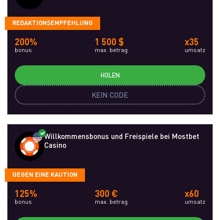
REDAKTIONSEMPFEHLUNG
200%
1 500 $
x35
bonus
max. betrag
umsatz
HOLEN
KEIN CODE
Willkommensbonus und Freispiele bei Mostbet
Casino
GEGEN EINE KAUTION
125%
300 €
x60
bonus
max. betrag
umsatz