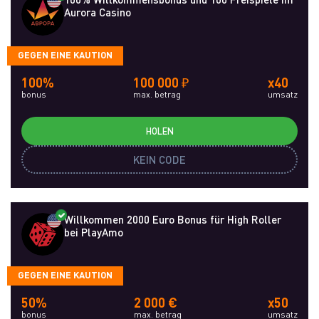
Aurora Casino
GEGEN EINE KAUTION
100%
100 000 ₽
x40
bonus
max. betrag
umsatz
HOLEN
KEIN CODE
Willkommen 2000 Euro Bonus für High Roller
bei PlayAmo
GEGEN EINE KAUTION
50%
2 000 €
x50
bonus
max. betrag
umsatz