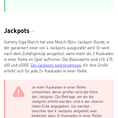
Jackpots
Gummy Giga Match hat eine Match Blitz-Jackpot-Runde, in
der garantiert einer von 4 Jackpots ausgezahlt wird. Er wird
nach dem Zufallsprinzip ausgelöst, wenn mehr als 2 Kaskaden
in einer Reihe im Spiel auftreten. Die Basiswerte sind x10, x15,
x50 und x2000.
Die Jackpots sind progressiv
, d.h. ihre Größe
erhöht sich für jede 2+ Kaskaden in einer Reihe.
Je mehr Kaskaden in einer Reihe
vorkommen, desto größer wird die Höhe
des Jackpots. Die Beträge, um die die
Jackpots erhöht werden, sind in der oberen
linken Ecke angegeben. Sie werden
zwischen den 4 Jackpots aufgeteilt, was
bedeutet, dass 2+ Kaskaden in einer Reihe