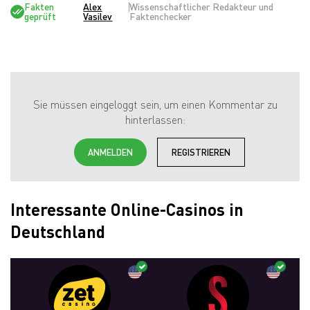
Fakten
Alex
Wissenschaftlicher Redakteur und
geprüft
Vasilev
Faktenchecker
Sie müssen eingeloggt sein, um einen Kommentar zu
hinterlassen:
ANMELDEN
REGISTRIEREN
Interessante Online-Casinos in
Deutschland