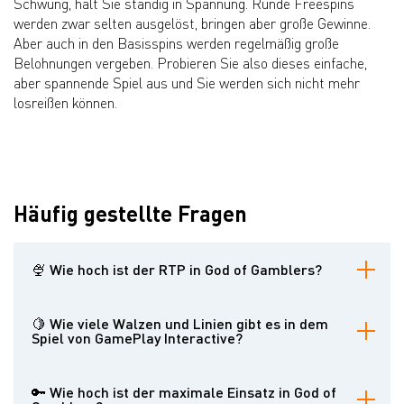
Schwung, hält Sie ständig in Spannung. Runde Freespins
werden zwar selten ausgelöst, bringen aber große Gewinne.
Aber auch in den Basisspins werden regelmäßig große
Belohnungen vergeben. Probieren Sie also dieses einfache,
aber spannende Spiel aus und Sie werden sich nicht mehr
losreißen können.
Häufig gestellte Fragen
🍨 Wie hoch ist der RTP in God of Gamblers?
Die Rücklaufquote für den Spieler beträgt 96%.
🍋 Wie viele Walzen und Linien gibt es in dem
Spiel von GamePlay Interactive?
Der Online-Slot bietet 5 Walzen in 3 Reihen und 25 feste
Gewinnlinien.
🔑 Wie hoch ist der maximale Einsatz in God of