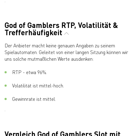
.
God of Gamblers RTP, Volatilität &
Trefferhäufigkeit
Der Anbieter macht keine genauen Angaben zu seinem
Spielautomaten. Geleitet von einer langen Sitzung können wir
uns solche mutmaßlichen Werte ausdenken:
RTP - etwa 96%.
Volatilität ist mittel-hoch.
Gewinnrate ist mittel.
.
Vergleich God of Gamblers Slot mit