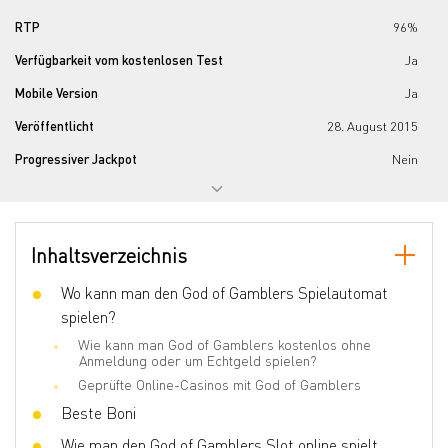
RTP
96%
Verfügbarkeit vom kostenlosen Test
Ja
Mobile Version
Ja
Veröffentlicht
28. August 2015
Progressiver Jackpot
Nein
Anzahl der Walzen
5
Anzahl der Linien
25
Inhaltsverzeichnis
Jokers
Nein
Scatter
Wo kann man den God of Gamblers Spielautomat
Ja
spielen?
Spiele mit gleichen Chancen
Ja
Wie kann man God of Gamblers kostenlos ohne
Bonusspiele
Free Spins, Bonus Game, Multiplier, Bonus
Anmeldung oder um Echtgeld spielen?
Picker, Gamble
Geprüfte Online-Casinos mit God of Gamblers
Volatilität
Middle
Beste Boni
3D-Slot
Ja
Wie man den God of Gamblers Slot online spielt