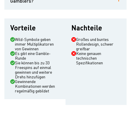
Gamblers?
Spieler können maximal 125 € setzen.
Vorteile
Nachteile
Wild-Symbole geben
Großes und buntes
immer Multiplikatoren
Rollendesign, schwer
von Gewinnen
greifbar
Es gibt eine Gamble-
Keine genauen
Runde
technischen
Sie können bis zu 33
Spezifikationen
Freespins auf einmal
gewinnen und weitere
Drehs hinzufügen
Gewinnende
Kombinationen werden
regelmäßig gebildet