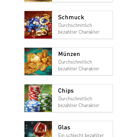
Schmuck
Durchschnittlich
bezahlter Charakter
Münzen
Durchschnittlich
bezahlter Charakter
Chips
Durchschnittlich
bezahlter Charakter
Glas
Ein schlecht bezahlter