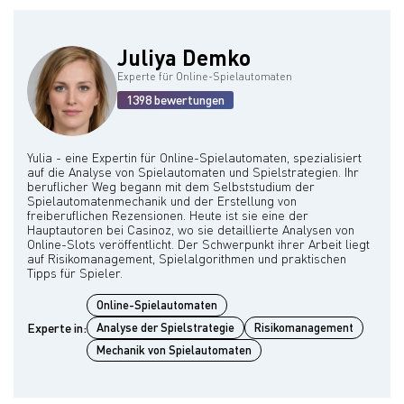
Juliya Demko
Experte für Online-Spielautomaten
1398 bewertungen
Yulia - eine Expertin für Online-Spielautomaten, spezialisiert
auf die Analyse von Spielautomaten und Spielstrategien. Ihr
beruflicher Weg begann mit dem Selbststudium der
Spielautomatenmechanik und der Erstellung von
freiberuflichen Rezensionen. Heute ist sie eine der
Hauptautoren bei Casinoz, wo sie detaillierte Analysen von
Online-Slots veröffentlicht. Der Schwerpunkt ihrer Arbeit liegt
auf Risikomanagement, Spielalgorithmen und praktischen
Online-Spielautomaten
Experte in:
Analyse der Spielstrategie
Risikomanagement
Mechanik von Spielautomaten