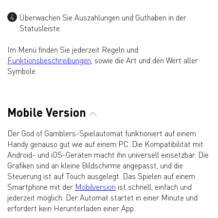
Überwachen Sie Auszahlungen und Guthaben in der
Statusleiste.
Im Menü finden Sie jederzeit Regeln und
Funktionsbeschreibungen
, sowie die Art und den Wert aller
Symbole.
Mobile Version
Der God of Gamblers-Spielautomat funktioniert auf einem
Handy genauso gut wie auf einem PC. Die Kompatibilität mit
Android- und iOS-Geräten macht ihn universell einsetzbar. Die
Grafiken sind an kleine Bildschirme angepasst, und die
Steuerung ist auf Touch ausgelegt. Das Spielen auf einem
Smartphone mit der
Mobilversion
ist schnell, einfach und
jederzeit möglich. Der Automat startet in einer Minute und
erfordert kein Herunterladen einer App.