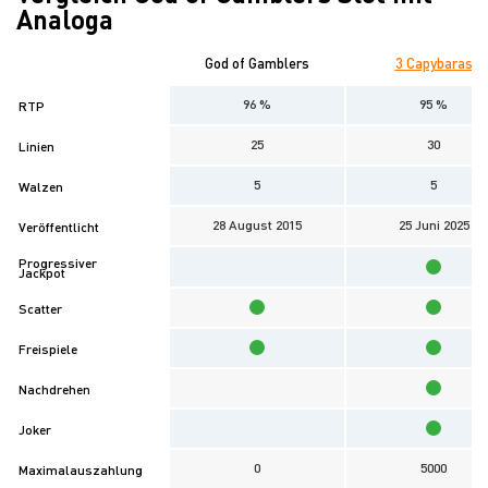
Analoga
God of Gamblers
3 Capybaras
96 %
95 %
RTP
25
30
Linien
5
5
Walzen
28 August 2015
25 Juni 2025
Veröffentlicht
Progressiver
Jackpot
Scatter
Freispiele
Nachdrehen
Joker
0
5000
Maximalauszahlung