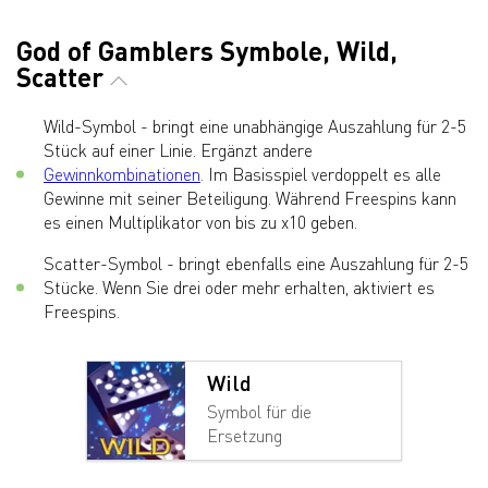
God of Gamblers Symbole, Wild,
Scatter
Wild-Symbol - bringt eine unabhängige Auszahlung für 2-5
Stück auf einer Linie. Ergänzt andere
Gewinnkombinationen
. Im Basisspiel verdoppelt es alle
Gewinne mit seiner Beteiligung. Während Freespins kann
es einen Multiplikator von bis zu x10 geben.
Scatter-Symbol - bringt ebenfalls eine Auszahlung für 2-5
Stücke. Wenn Sie drei oder mehr erhalten, aktiviert es
Freespins.
Wild
Symbol für die
Ersetzung