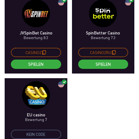
JVSpinBet Casino
SpinBetter Casino
Bewertung 8.3
Bewertung 7.3
CASINOZ
CASINOZRU
SPIELEN
SPIELEN
EU casino
Bewertung 7
KEIN CODE