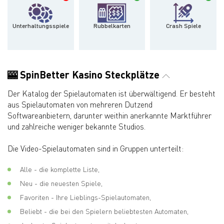
Unterhaltungsspiele
Rubbelkarten
Crash Spiele
🎰 SpinBetter Kasino Steckplätze
Der Katalog der Spielautomaten ist überwältigend. Er besteht
aus Spielautomaten von mehreren Dutzend
Softwareanbietern, darunter weithin anerkannte Marktführer
und zahlreiche weniger bekannte Studios.
Die Video-Spielautomaten sind in Gruppen unterteilt:
Alle - die komplette Liste,
Neu - die neuesten Spiele,
Favoriten - Ihre Lieblings-Spielautomaten,
Beliebt - die bei den Spielern beliebtesten Automaten,