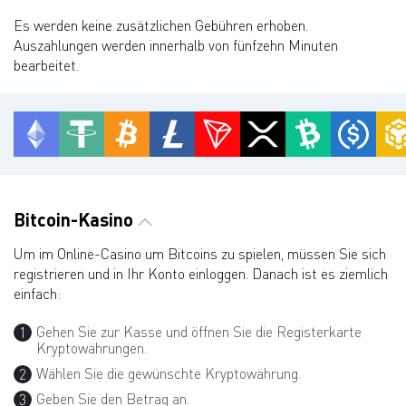
Es werden keine zusätzlichen Gebühren erhoben.
Auszahlungen werden innerhalb von fünfzehn Minuten
bearbeitet.
Bitcoin-Kasino
Um im Online-Casino um Bitcoins zu spielen, müssen Sie sich
registrieren und in Ihr Konto einloggen. Danach ist es ziemlich
einfach:
Gehen Sie zur Kasse und öffnen Sie die Registerkarte
Kryptowährungen.
Wählen Sie die gewünschte Kryptowährung.
Geben Sie den Betrag an.