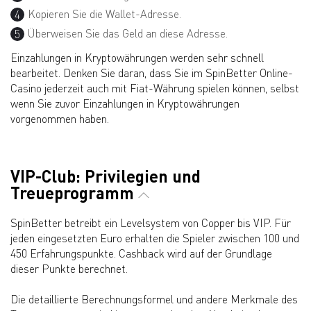
Kopieren Sie die Wallet-Adresse.
Überweisen Sie das Geld an diese Adresse.
Einzahlungen in Kryptowährungen werden sehr schnell
bearbeitet. Denken Sie daran, dass Sie im SpinBetter Online-
Casino jederzeit auch mit Fiat-Währung spielen können, selbst
wenn Sie zuvor Einzahlungen in Kryptowährungen
vorgenommen haben.
VIP-Club: Privilegien und
Treueprogramm
SpinBetter betreibt ein Levelsystem von Copper bis VIP. Für
jeden eingesetzten Euro erhalten die Spieler zwischen 100 und
450 Erfahrungspunkte. Cashback wird auf der Grundlage
dieser Punkte berechnet.
Die detaillierte Berechnungsformel und andere Merkmale des