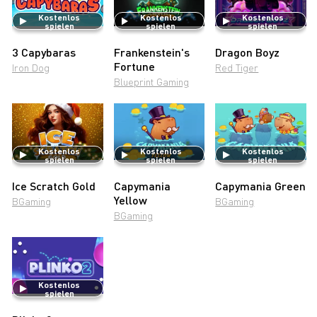
Kostenlos
Kostenlos
Kostenlos
spielen
spielen
spielen
3 Capybaras
Frankenstein's
Dragon Boyz
Fortune
Iron Dog
Red Tiger
Blueprint Gaming
Kostenlos
Kostenlos
Kostenlos
spielen
spielen
spielen
Ice Scratch Gold
Capymania
Capymania Green
Yellow
BGaming
BGaming
BGaming
Kostenlos
spielen