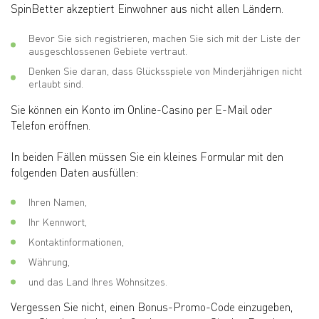
SpinBetter akzeptiert Einwohner aus nicht allen Ländern.
Bevor Sie sich registrieren, machen Sie sich mit der Liste der
ausgeschlossenen Gebiete vertraut.
Denken Sie daran, dass Glücksspiele von Minderjährigen nicht
erlaubt sind.
Sie können ein Konto im Online-Casino per E-Mail oder
Telefon eröffnen.
In beiden Fällen müssen Sie ein kleines Formular mit den
folgenden Daten ausfüllen:
Ihren Namen,
Ihr Kennwort,
Kontaktinformationen,
Währung,
und das Land Ihres Wohnsitzes.
Vergessen Sie nicht, einen Bonus-Promo-Code einzugeben,