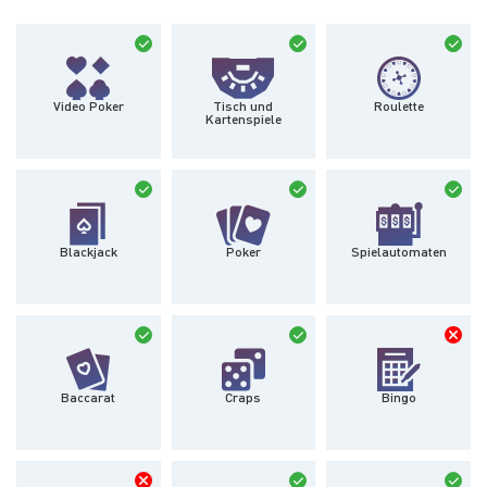
Video Poker
Tisch und
Roulette
Kartenspiele
Blackjack
Poker
Spielautomaten
Baccarat
Craps
Bingo