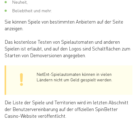
Neuheit,
Beliebtheit und mehr.
Sie können Spiele von bestimmten Anbietern auf der Seite
anzeigen.
Das kostenlose Testen von Spielautomaten und anderen
Spielen ist erlaubt, und auf den Logos sind Schaltflächen zum
Starten von Demoversionen angegeben.
NetEnt-Spielautomaten können in vielen
Ländern nicht um Geld gespielt werden.
Die Liste der Spiele und Territorien wird im letzten Abschnitt
der Benutzervereinbarung auf der offiziellen SpinBetter
Casino-Website veröffentlicht.