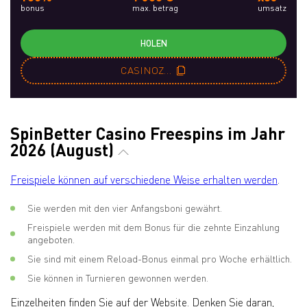
bonus
max. betrag
umsatz
HOLEN
CASINOZRU
SpinBetter Casino Freespins im Jahr
2026 (August)
Freispiele können auf verschiedene Weise erhalten werden
.
Sie werden mit den vier Anfangsboni gewährt.
Freispiele werden mit dem Bonus für die zehnte Einzahlung
angeboten.
Sie sind mit einem Reload-Bonus einmal pro Woche erhältlich.
Sie können in Turnieren gewonnen werden.
Einzelheiten finden Sie auf der Website. Denken Sie daran,