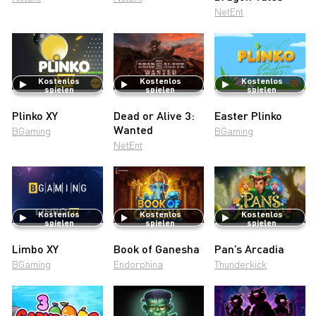
NetEnt
Kostenlos
Kostenlos
Kostenlos
spielen
spielen
spielen
Plinko XY
Dead or Alive 3:
Easter Plinko
Wanted
BGaming
BGaming
NetEnt
Kostenlos
Kostenlos
Kostenlos
spielen
spielen
spielen
Limbo XY
Book of Ganesha
Pan’s Arcadia
BGaming
Endorphina
Thunderkick