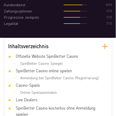
Authentifizierung bei der Abhebung
Ja
Kundendienst
8/10
Zahlungsoptionen
7/10
Selbstausschluss erlaubt
Ja
Progressive Jackpots
7/10
Legalität
7/10
Kontaktdaten
Live Chat
Ja
Inhaltsverzeichnis
🏠 Postanschrift
Abraham Mendez Chumaceiro Boulevard
50 Curacao
Offizielle Website SpinBetter Casino
SpinBetter Casino Spiegel
SpinBetter Casino online spielen
Spiele-Wettguthaben
Anmeldung bei SpinBetter Casino (Registrierung)
Spielautomaten (Ausnahmen sind möglich)
100%
Casino-Spiele
Online-Spielautomaten
Live Dealers
SpinBetter Casino kostenlos ohne Anmeldung
spielen