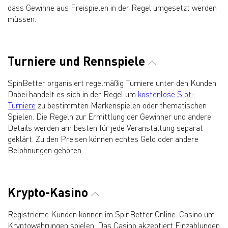
dass Gewinne aus Freispielen in der Regel umgesetzt werden
müssen.
Turniere und Rennspiele
SpinBetter organisiert regelmäßig Turniere unter den Kunden.
Dabei handelt es sich in der Regel um
kostenlose Slot-
Turniere
zu bestimmten Markenspielen oder thematischen
Spielen. Die Regeln zur Ermittlung der Gewinner und andere
Details werden am besten für jede Veranstaltung separat
geklärt. Zu den Preisen können echtes Geld oder andere
Belohnungen gehören.
Krypto-Kasino
Registrierte Kunden können im SpinBetter Online-Casino um
Kryptowährungen spielen. Das Casino akzeptiert Einzahlungen