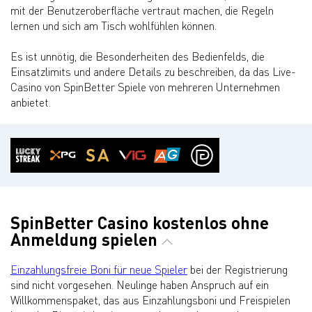
mit der Benutzeroberfläche vertraut machen, die Regeln
lernen und sich am Tisch wohlfühlen können.
Es ist unnötig, die Besonderheiten des Bedienfelds, die
Einsatzlimits und andere Details zu beschreiben, da das Live-
Casino von SpinBetter Spiele von mehreren Unternehmen
anbietet.
SpinBetter Casino kostenlos ohne
Anmeldung spielen
Einzahlungsfreie Boni für neue Spieler
bei der Registrierung
sind nicht vorgesehen. Neulinge haben Anspruch auf ein
Willkommenspaket, das aus Einzahlungsboni und Freispielen