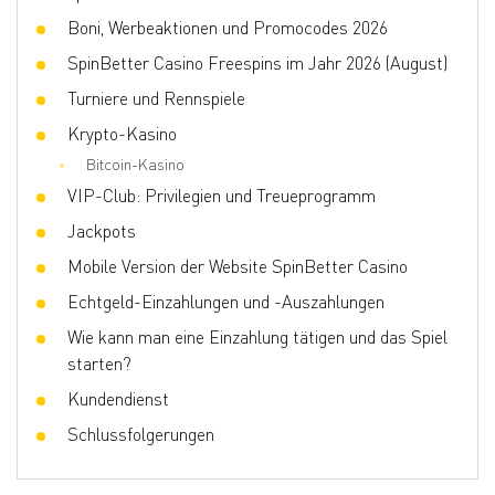
Boni, Werbeaktionen und Promocodes 2026
SpinBetter Casino Freespins im Jahr 2026 (August)
Turniere und Rennspiele
Krypto-Kasino
Bitcoin-Kasino
VIP-Club: Privilegien und Treueprogramm
Jackpots
Mobile Version der Website SpinBetter Casino
Echtgeld-Einzahlungen und -Auszahlungen
Wie kann man eine Einzahlung tätigen und das Spiel
starten?
Kundendienst
Schlussfolgerungen