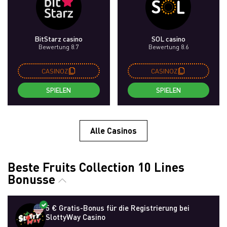
BitStarz casino
SOL casino
Bewertung 8.7
Bewertung 8.6
CASINOZ
CASINOZ
SPIELEN
SPIELEN
Alle Casinos
Beste Fruits Collection 10 Lines
Bonusse
5 € Gratis-Bonus für die Registrierung bei
SlottyWay Casino