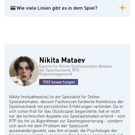
Der Maximaleinsatz beträgt $100.
🎰 Wie viele Linien gibt es in dem Spiel?
Das Spiel hat 10 Linien.
Nikita Mataev
Experte für Online-Spielautomaten (Analyse
der Spielmechanik, RTP,
Risikomanagement)
1502 bewertungen
Nikita (motyathewise) ist ein Spezialist für Online-
Spielautomaten, dessen Fachwissen fundierte Kenntnisse der
Spielmechanik mit persönlichen Erfahrungen verbindet. Da er
sich schon früh für das Glücksspiel begeisterte, hat er nicht
nur die technischen Aspekte von Spielautomaten erlernt - vom
RTP bis hin zu Algorithmen zur Gewinngenerierung - sondern
sich auch mit dem Problem der Spielsucht
auseinandergesetzt, was ihm erlaubt, die Psychologie der