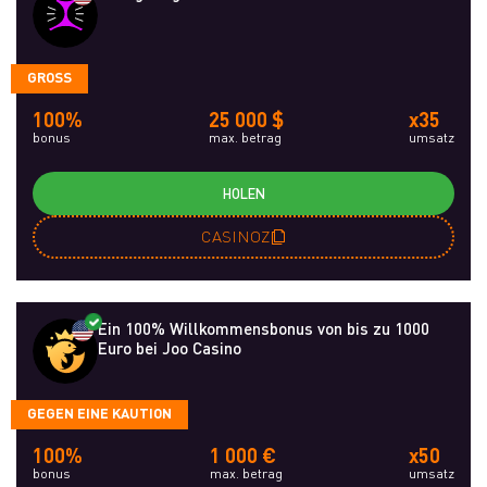
GROSS
100%
25 000 $
x35
bonus
max. betrag
umsatz
HOLEN
CASINOZ
Ein 100% Willkommensbonus von bis zu 1000
Euro bei Joo Casino
GEGEN EINE KAUTION
100%
1 000 €
x50
bonus
max. betrag
umsatz