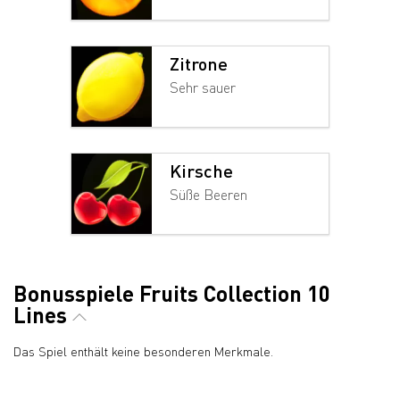
Zitrone
Sehr sauer
Kirsche
Süße Beeren
Bonusspiele Fruits Collection 10
Lines
Das Spiel enthält keine besonderen Merkmale.