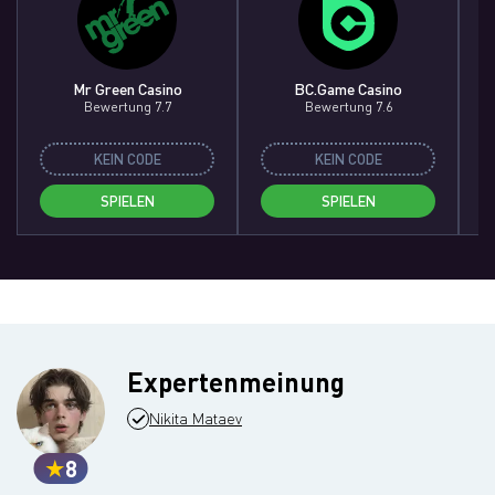
Mr Green Casino
BC.Game Casino
Bewertung 7.7
Bewertung 7.6
KEIN CODE
KEIN CODE
SPIELEN
SPIELEN
Expertenmeinung
Nikita Mataev
8