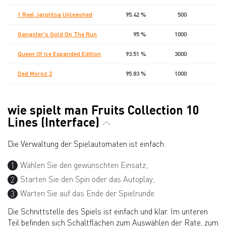
1 Reel Jarptitsa Unleashed
95.42 %
500
Gangster's Gold On The Run
95 %
1000
Queen Of Ice Expanded Edition
93.51 %
3000
Ded Moroz 2
95.83 %
1000
1
wie spielt man Fruits Collection 10
Lines (Interface)
Die Verwaltung der Spielautomaten ist einfach:
Wählen Sie den gewünschten Einsatz;
Starten Sie den Spin oder das Autoplay;
Warten Sie auf das Ende der Spielrunde.
Die Schnittstelle des Spiels ist einfach und klar. Im unteren
Teil befinden sich Schaltflächen zum Auswählen der Rate, zum