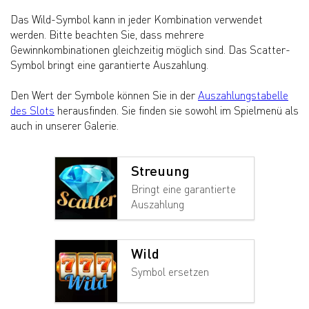
Das Wild-Symbol kann in jeder Kombination verwendet
werden. Bitte beachten Sie, dass mehrere
Gewinnkombinationen gleichzeitig möglich sind. Das Scatter-
Symbol bringt eine garantierte Auszahlung.
Den Wert der Symbole können Sie in der
Auszahlungstabelle
des Slots
herausfinden. Sie finden sie sowohl im Spielmenü als
auch in unserer Galerie.
Streuung
Bringt eine garantierte
Auszahlung
Wild
Symbol ersetzen