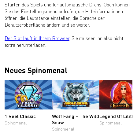
Starten des Spiels und für automatische Drehs. Oben können
Sie das Einstellungsmenü aufrufen, die Hilfeinformationen
öffnen, die Lautstärke einstellen, die Sprache der
Benutzeroberfläche ändern und so weiter.
Der Slot läuft in Ihrem Browser
, Sie müssen ihn also nicht
extra herunterladen.
Neues Spinomenal
1 Reel Classic
Wolf Fang – The Wild
Legend Of Lilith
Snow
Spinomenal
Spinomenal
Spinomenal