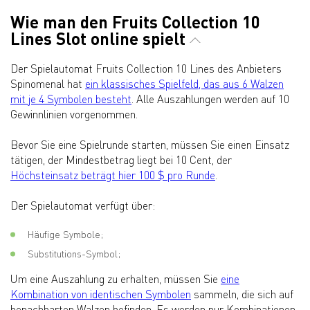
Wie man den Fruits Collection 10
Lines Slot online spielt
Der Spielautomat Fruits Collection 10 Lines des Anbieters
Spinomenal hat
ein klassisches Spielfeld, das aus 6 Walzen
mit je 4 Symbolen besteht
. Alle Auszahlungen werden auf 10
Gewinnlinien vorgenommen.
Bevor Sie eine Spielrunde starten, müssen Sie einen Einsatz
tätigen, der Mindestbetrag liegt bei 10 Cent, der
Höchsteinsatz beträgt hier 100 $ pro Runde
.
Der Spielautomat verfügt über:
Häufige Symbole;
Substitutions-Symbol;
Um eine Auszahlung zu erhalten, müssen Sie
eine
Kombination von identischen Symbolen
sammeln, die sich auf
benachbarten Walzen befinden. Es werden nur Kombinationen