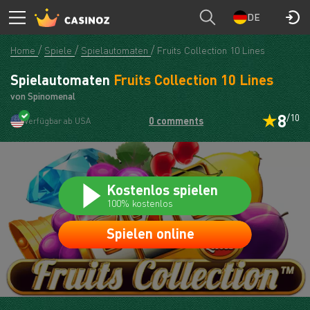
CASINOZ
SPIELEN
DE
Home
Spiele
Spielautomaten
Fruits Collection 10 Lines
Spielautomaten
Fruits Collection 10 Lines
von Spinomenal
8
/10
0 comments
Verfügbar ab USA
Kostenlos spielen
100% kostenlos
Spielen online