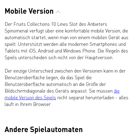
Mobile Version
Der Fruits Collections 10 Lines Slot des Anbieters
Spinomenal verfügt über eine komfortable mobile Version, die
automatisch startet, wenn man von einem mobilen Gerät aus
spielt. Unterstützt werden alle modernen Smartphones und
Tablets mit iOS, Android und Windows Phone. Die Regeln des
Spiels unterscheiden sich nicht von der Hauptversion.
Der einzige Unterschied zwischen den Versionen kann in der
Benutzeroberfläche liegen, da das Spiel die
Benutzeroberfläche automatisch an die Größe der
Bildschirmdiagonale des Geräts anpasst. Sie müssen
die
mobile Version des Spiels
nicht separat herunterladen - alles
läuft in Ihrem Browser.
Andere Spielautomaten