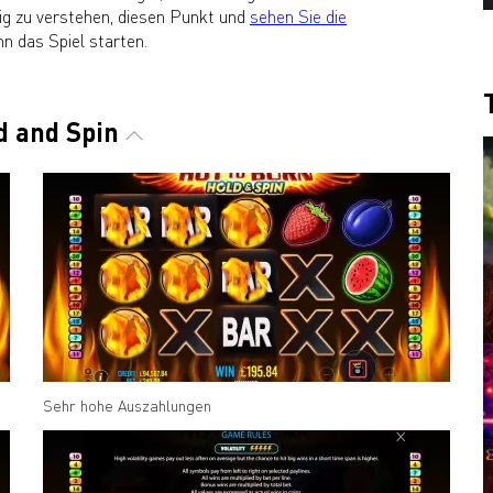
tig zu verstehen, diesen Punkt und
sehen Sie die
n das Spiel starten.
d and Spin
Sehr hohe Auszahlungen