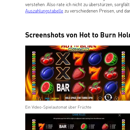
verstehen. Also rate ich nicht zu überstürzen, sorgfäl
Auszahlungstabelle
zu verschiedenen Preisen, und dan
Screenshots von Hot to Burn Hol
Ein Video-Spielautomat über Früchte