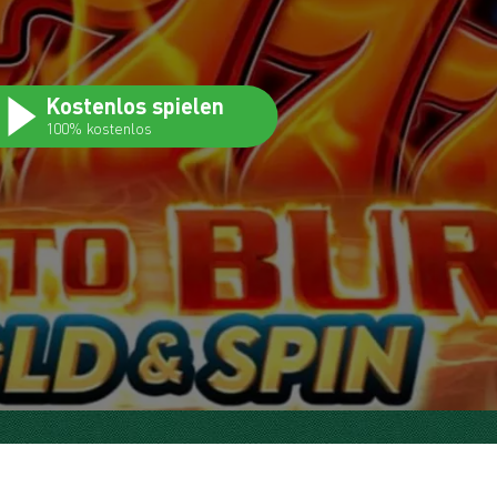
Kostenlos spielen
100% kostenlos