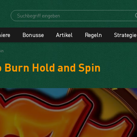
iere
Bonusse
Artikel
Regeln
Strategi
in
o Burn Hold and Spin