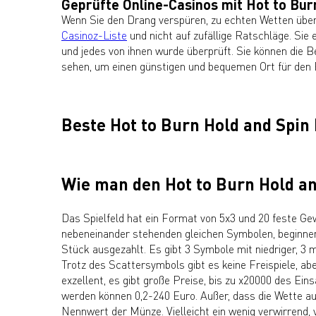
Geprüfte Online-Casinos mit Hot to Bur
Wenn Sie den Drang verspüren, zu echten Wetten über
Casinoz-Liste
und nicht auf zufällige Ratschläge. Sie e
und jedes von ihnen wurde überprüft. Sie können die
sehen, um einen günstigen und bequemen Ort für den E
Beste Hot to Burn Hold and Spi
Wie man den Hot to Burn Hold and
Das Spielfeld hat ein Format von 5x3 und 20 feste Ge
nebeneinander stehenden gleichen Symbolen, beginnend
Stück ausgezahlt. Es gibt 3 Symbole mit niedriger, 3 
Trotz des Scattersymbols gibt es keine Freispiele, ab
exzellent, es gibt große Preise, bis zu x20000 des Ein
werden können 0,2-240 Euro. Außer, dass die Wette au
Nennwert der Münze. Vielleicht ein wenig verwirrend, 