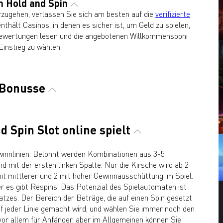
n Hold and Spin
zugehen, verlassen Sie sich am besten auf die
verifizierte
nthält Casinos, in denen es sicher ist, um Geld zu spielen,
 Bewertungen lesen und die angebotenen Willkommensboni
instieg zu wählen.
n Bonusse
 Spin Slot online spielt
winnlinien. Belohnt werden Kombinationen aus 3-5
 mit der ersten linken Spalte. Nur die Kirsche wird ab 2
mit mittlerer und 2 mit hoher Gewinnausschüttung im Spiel.
er es gibt Respins. Das Potenzial des Spielautomaten ist
satzes. Der Bereich der Beträge, die auf einen Spin gesetzt
f jeder Linie gemacht wird, und wählen Sie immer noch den
vor allem für Anfänger, aber im Allgemeinen können Sie