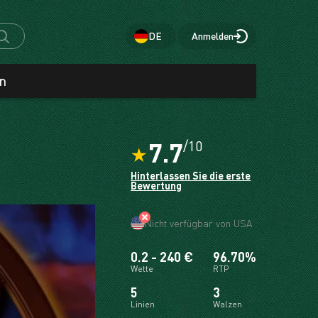
DE
Anmelden
en
7.7
/10
Hinterlassen Sie die erste
Bewertung
Nicht verfügbar von USA
0.2 - 240 €
96.70%
Wette
RTP
5
3
Linien
Walzen