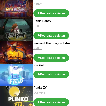
NetEnt
Kostenlos spielen
Rabid Randy
NetEnt
Kostenlos spielen
Finn and the Dragon Tales
NetEnt
Kostenlos spielen
Ice Field
Kostenlos spielen
Plinko XY
BGaming
Kostenlos spielen