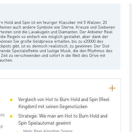
n Hold and Spin ist ein feuriger Klassiker mit 5 Walzen, 20
scheinen auch andere Symbole wie Sterne, Kreuze und Siebenen
rtesten sind die Lavakugeln und Diamanten. Der Anbieter Reel
die Regeln so einfach wie möglich gestaltet, aber dank der
r können Sie große Geldpreise erhalten, bis zu x20000 des
pots gibt, ist es dennoch realistisch, zu gewinnen. Der Slot
nnende Spezialeffekte und lustige Musik, die den Rhythmus des
ne Zeit zu verschwenden und sofort in die Welt des Drive mit
auchen.
Vergleich von Hot to Burn Hold and Spin (Reel
Kingdom) mit seinen Gegenstücken
Strategie: Wie man am Hot to Burn Hold and
Spin Spielautomat gewinnt
Mehr Reel Kingdom Spiele