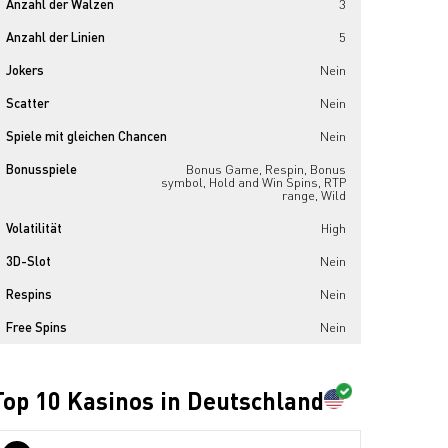
Anzahl der Walzen
3
Anzahl der Linien
5
Jokers
Nein
Scatter
Nein
Spiele mit gleichen Chancen
Nein
Bonusspiele
Bonus Game, Respin, Bonus
symbol, Hold and Win Spins, RTP
range, Wild
Volatilität
High
3D-Slot
Nein
Respins
Nein
Free Spins
Nein
Top 10 Kasinos in Deutschland