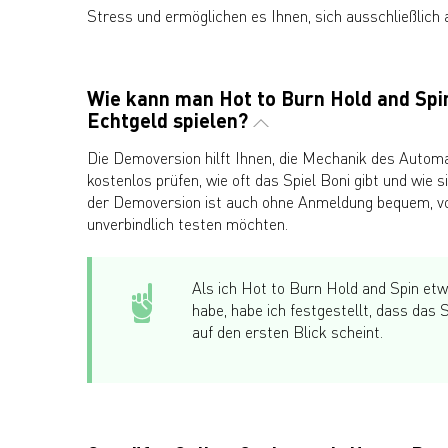
Stress und ermöglichen es Ihnen, sich ausschließlich a
Wie kann man Hot to Burn Hold and Sp
Echtgeld spielen?
Die Demoversion hilft Ihnen, die Mechanik des Automat
kostenlos prüfen, wie oft das Spiel Boni gibt und wie 
der Demoversion ist auch ohne Anmeldung bequem, vo
unverbindlich testen möchten.
Als ich Hot to Burn Hold and Spin et
habe, habe ich festgestellt, dass das 
auf den ersten Blick scheint.