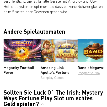
veröffentlicht. Sie ist für alle Geräte mit Android- und iOS-
Betriebssystemen optimiert, so dass es keine Schwierigkeiten
beim Starten oder Gewinnen geben wird.
Andere Spielautomaten
Megacity Football
Amazing Link
Bandit Megaway
Fever
Apollo's Fortune
Pragmatic Play
Spinplay Games
Sollten Sie Luck O` The Irish: Mystery
Ways Fortune Play Slot um echtes
Geld spielen?