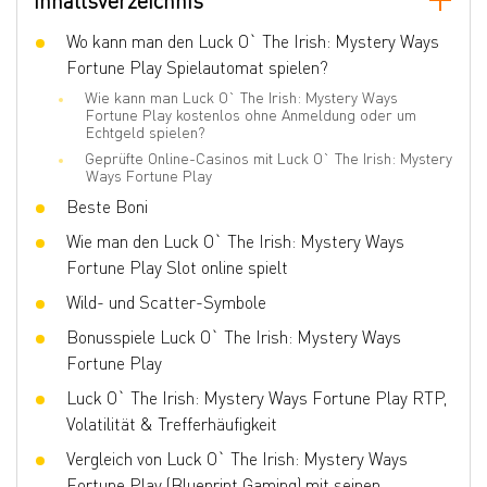
Inhaltsverzeichnis
Anzahl der Linien
243
Jokers
Wo kann man den Luck O` The Irish: Mystery Ways
Nein
Fortune Play Spielautomat spielen?
Scatter
Nein
Wie kann man Luck O` The Irish: Mystery Ways
Spiele mit gleichen Chancen
Nein
Fortune Play kostenlos ohne Anmeldung oder um
Echtgeld spielen?
Bonusspiele
Bonus Game, Multiplier, Fortune Wins,
Geprüfte Online-Casinos mit Luck O` The Irish: Mystery
Bonus Coin
Ways Fortune Play
Volatilität
High
Beste Boni
3D-Slot
Ja
Wie man den Luck O` The Irish: Mystery Ways
Fortune Play Slot online spielt
Respins
Nein
Wild- und Scatter-Symbole
Free Spins
Nein
Bonusspiele Luck O` The Irish: Mystery Ways
Wettlinie
0.1 - 10
Fortune Play
Luck O` The Irish: Mystery Ways Fortune Play RTP,
Volatilität & Trefferhäufigkeit
Vergleich von Luck O` The Irish: Mystery Ways
Fortune Play (Blueprint Gaming) mit seinen