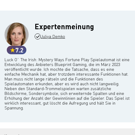
Expertenmeinung
Juliya Demko
7.2
Luck O` The Irish: Mystery Ways Fortune Play Spielautomat ist eine
Entwicklung des Anbieters Blueprint Gaming, die im März 2023
veröffentlicht wurde. Ich mochte die Tatsache, dass es eine
einfache Mechanik hat, aber trotzdem interessante Funktionen hat.
Man muss nicht lange rätseln und die Funktionen des
Spielautomaten erkunden, aber es wird auch nicht langweilig.
Neben den Standard-Trommelspielen warten zusätzliche
Bildschirme, Sondersymbole, sich erweiternde Spalten und eine
Erhöhung der Anzahl der Gewinnlinien auf die Spieler. Das Spiel ist
wirklich interessant, gut löscht die Aufregung und hält Sie in
Spannung.