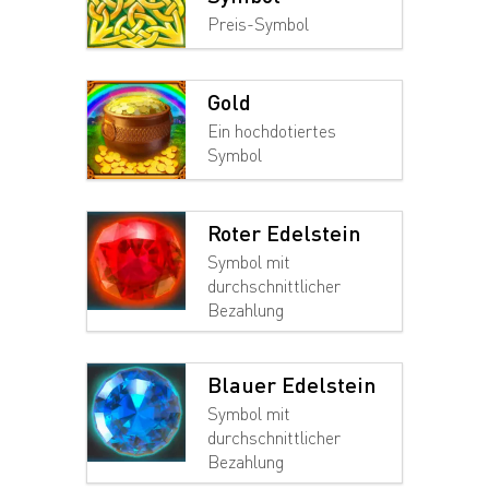
Preis-Symbol
Gold
Ein hochdotiertes
Symbol
Roter Edelstein
Symbol mit
durchschnittlicher
Bezahlung
Blauer Edelstein
Symbol mit
durchschnittlicher
Bezahlung