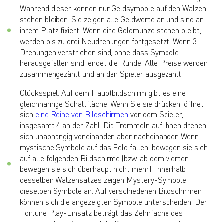
Während dieser können nur Geldsymbole auf den Walzen
stehen bleiben. Sie zeigen alle Geldwerte an und sind an
ihrem Platz fixiert. Wenn eine Goldmünze stehen bleibt,
werden bis zu drei Neudrehungen fortgesetzt. Wenn 3
Drehungen verstrichen sind, ohne dass Symbole
herausgefallen sind, endet die Runde. Alle Preise werden
zusammengezählt und an den Spieler ausgezahlt.
Glücksspiel. Auf dem Hauptbildschirm gibt es eine
gleichnamige Schaltfläche. Wenn Sie sie drücken, öffnet
sich
eine Reihe von Bildschirmen
vor dem Spieler,
insgesamt 4 an der Zahl. Die Trommeln auf ihnen drehen
sich unabhängig voneinander, aber nacheinander. Wenn
mystische Symbole auf das Feld fallen, bewegen sie sich
auf alle folgenden Bildschirme (bzw. ab dem vierten
bewegen sie sich überhaupt nicht mehr). Innerhalb
desselben Walzensatzes zeigen Mystery-Symbole
dieselben Symbole an. Auf verschiedenen Bildschirmen
können sich die angezeigten Symbole unterscheiden. Der
Fortune Play-Einsatz beträgt das Zehnfache des