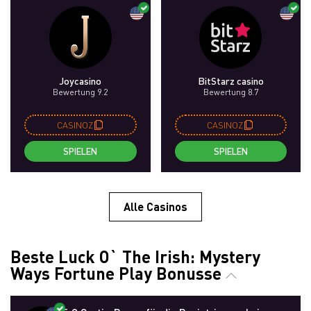
Joycasino
BitStarz casino
Bewertung 9.2
Bewertung 8.7
CASINOZ
CASINOZ
SPIELEN
SPIELEN
Alle Casinos
Beste Luck O` The Irish: Mystery
Ways Fortune Play Bonusse