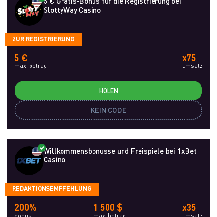
5 € Gratis-Bonus für die Registrierung bei
SlottyWay Casino
ZUR REGISTRIERUNG
5 €
x75
max. betrag
umsatz
HOLEN
KEIN CODE
Willkommensbonusse und Freispiele bei 1xBet
Casino
REDAKTIONSEMPFEHLUNG
200%
1 500 $
x35
bonus
max. betrag
umsatz