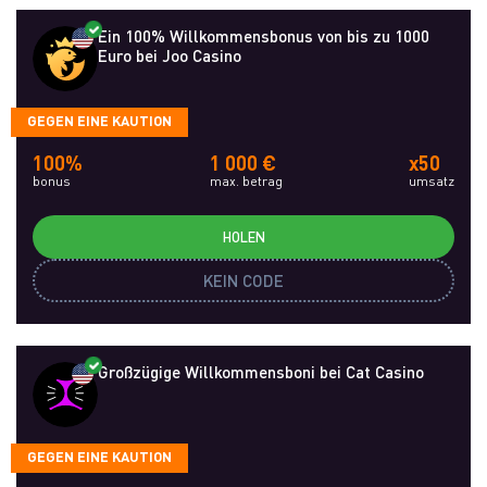
Ein 100% Willkommensbonus von bis zu 1000
Euro bei Joo Casino
GEGEN EINE KAUTION
100%
1 000 €
x50
bonus
max. betrag
umsatz
HOLEN
KEIN CODE
Großzügige Willkommensboni bei Cat Casino
GEGEN EINE KAUTION