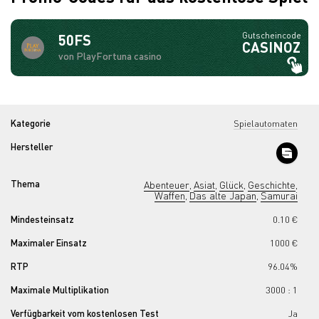
Gutscheincode
50FS
CASINOZ
von PlayFortuna casino
Kategorie
Spielautomaten
Hersteller
Thema
Abenteuer
Asiat
Glück
Geschichte
,
,
,
,
Waffen
Das alte Japan
Samurai
,
,
Mindesteinsatz
0.10 €
Maximaler Einsatz
1000 €
RTP
96.04%
Maximale Multiplikation
3000 : 1
Verfügbarkeit vom kostenlosen Test
Ja