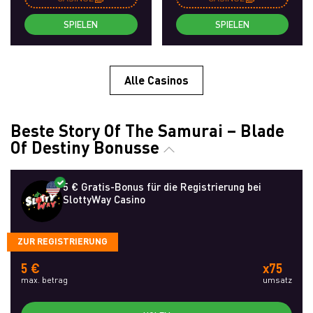
SPIELEN
SPIELEN
Alle Casinos
Beste Story Of The Samurai – Blade
Of Destiny Bonusse
5 € Gratis-Bonus für die Registrierung bei
SlottyWay Casino
ZUR REGISTRIERUNG
5 €
x75
max. betrag
umsatz