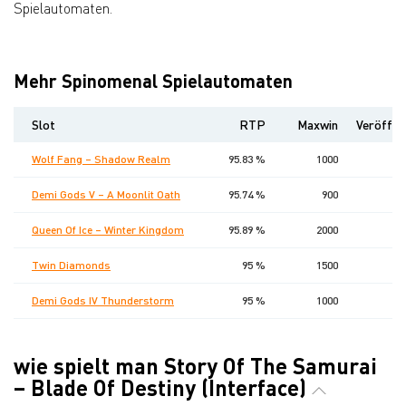
Spielautomaten.
Mehr Spinomenal Spielautomaten
Slot
RTP
Maxwin
Veröffen
Wolf Fang – Shadow Realm
95.83 %
1000
Demi Gods V – A Moonlit Oath
95.74 %
900
Queen Of Ice – Winter Kingdom
95.89 %
2000
Twin Diamonds
95 %
1500
Demi Gods IV Thunderstorm
95 %
1000
wie spielt man Story Of The Samurai
– Blade Of Destiny (Interface)