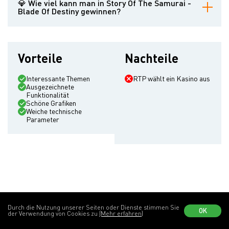
Trommeln
💎 Wie viel kann man in Story Of The Samurai -
Blade Of Destiny gewinnen?
x3000 des Rundeneinsatzes
Vorteile
Nachteile
Interessante Themen
RTP wählt ein Kasino aus
Ausgezeichnete
Funktionalität
Schöne Grafiken
Weiche technische
Parameter
Durch die Nutzung unserer Seiten oder Dienste stimmen Sie
OK
der Verwendung von Cookies zu
(Mehr erfahren)
Vitaliy Seban