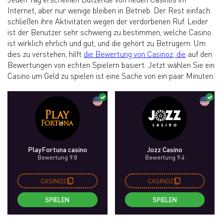
Internet, aber nur wenige bleiben in Betrieb. Der Rest einfach
schließen ihre Aktivitäten wegen der verdorbenen Ruf. Leider
ist der Benutzer sehr schwierig zu bestimmen, welche Casino
ist wirklich ehrlich und gut, und die gehört zu Betrügern. Um
dies zu verstehen, hilft
die Bewertung von Casinoz, die
auf den
Bewertungen von echten Spielern basiert. Jetzt wählen Sie ein
Casino um Geld zu spielen ist eine Sache von ein paar Minuten.
PlayFortuna casino
Jozz Casino
Bewertung 9.8
Bewertung 9.4
CASINOZ
CASINOZ
SPIELEN
SPIELEN