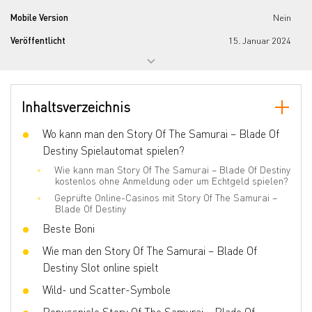
Mobile Version
Nein
Veröffentlicht
15. Januar 2024
Progressiver Jackpot
Nein
Anzahl der Walzen
5
Inhaltsverzeichnis
Anzahl der Linien
100
Jokers
Wo kann man den Story Of The Samurai – Blade Of
Ja
Destiny Spielautomat spielen?
Scatter
Ja
Wie kann man Story Of The Samurai – Blade Of Destiny
Spiele mit gleichen Chancen
Nein
kostenlos ohne Anmeldung oder um Echtgeld spielen?
Geprüfte Online-Casinos mit Story Of The Samurai –
Bonusspiele
Free Spins, Big Win, Stacked Wilds,
Blade Of Destiny
Walking Wilds Feature, Buy Feature, Pay
Ways
Beste Boni
Volatilität
Middle
Wie man den Story Of The Samurai – Blade Of
3D-Slot
Ja
Destiny Slot online spielt
Respins
Wild- und Scatter-Symbole
Nein
Bonusspiele Story Of The Samurai – Blade Of
Free Spins
Ja