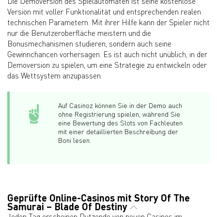
Die Demoversion des Spielautomaten ist seine kostenlose
Version mit voller Funktionalität und entsprechenden realen
technischen Parametern. Mit ihrer Hilfe kann der Spieler nicht
nur die Benutzeroberfläche meistern und die
Bonusmechanismen studieren, sondern auch seine
Gewinnchancen vorhersagen. Es ist auch nicht unüblich, in der
Demoversion zu spielen, um eine Strategie zu entwickeln oder
das Wettsystem anzupassen.
Auf Casinoz können Sie in der Demo auch
ohne Registrierung spielen, während Sie
eine Bewertung des Slots von Fachleuten
mit einer detaillierten Beschreibung der
Boni lesen.
Geprüfte Online-Casinos mit Story Of The
Samurai – Blade Of Destiny
Jeden Tag erscheinen Dutzende von neuen Casinos im