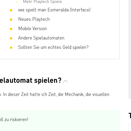
Mehr Playtech Spiele
wie spielt man Esmeralda (Interface)
Neues Playtech
Mobile Version
Andere Spielautomaten
Sollten Sie um echtes Geld spielen?
elautomat spielen?
 dieser Zeit hatte ich Zeit, die Mechanik, die visuellen
l zu riskieren!