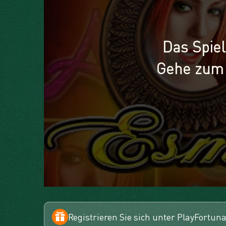
Das Spiel
Gehe zum 
Registrieren Sie sich unter PlayFortu