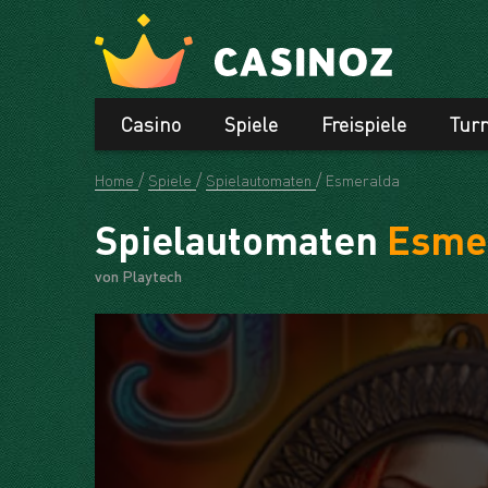
Casino
Spiele
Freispiele
Turn
Home
Spiele
Spielautomaten
Esmeralda
Spielautomaten
Esme
von Playtech