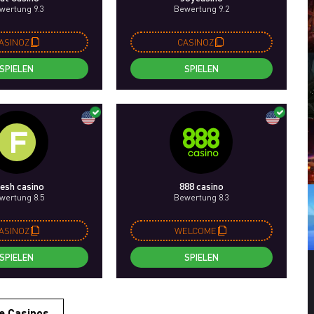
wertung 9.3
Bewertung 9.2
ASINOZ
CASINOZ
SPIELEN
SPIELEN
esh casino
888 casino
wertung 8.5
Bewertung 8.3
ASINOZ
WELCOME
SPIELEN
SPIELEN
le Casinos