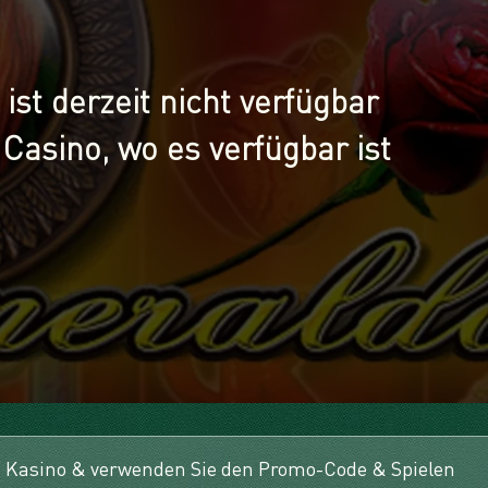
 ist derzeit nicht verfügbar
Casino, wo es verfügbar ist
na Kasino & verwenden Sie den Promo-Code & Spielen