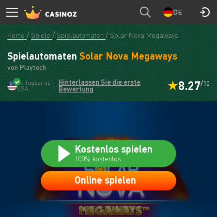
CASINOZ
SPIELEN
DE
Home
Spiele
Spielautomaten
Solar Nova Megaways
Spielautomaten
Solar Nova Megaways
von Playtech
Hinterlassen Sie die erste
8.27
Verfügbar ab
/10
USA
Bewertung
Kostenlos spielen
100% kostenlos
Online spielen