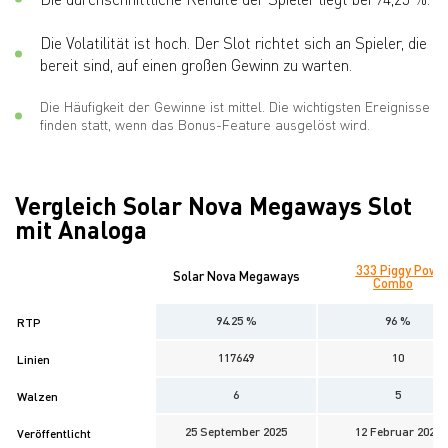
Die Volatilität ist hoch. Der Slot richtet sich an Spieler, die
bereit sind, auf einen großen Gewinn zu warten.
Die Häufigkeit der Gewinne ist mittel. Die wichtigsten Ereignisse
finden statt, wenn das Bonus-Feature ausgelöst wird.
Vergleich Solar Nova Megaways Slot
mit Analoga
333 Piggy Powe
Solar Nova Megaways
Combo
94.25 %
96 %
RTP
117649
10
Linien
6
5
Walzen
25 September 2025
12 Februar 2026
Veröffentlicht