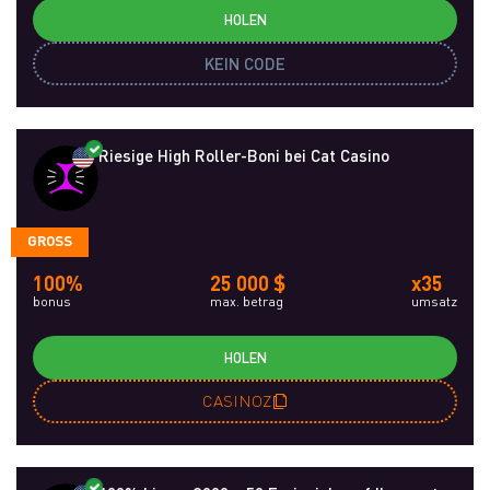
HOLEN
KEIN CODE
Riesige High Roller-Boni bei Cat Casino
GROSS
100%
25 000 $
x35
bonus
max. betrag
umsatz
HOLEN
CASINOZ