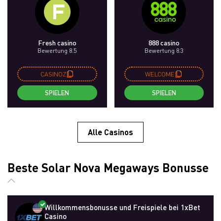
Fresh casino
888 casino
Bewertung 8.5
Bewertung 8.3
CASINOZ
WELCOME
SPIELEN
SPIELEN
Alle Casinos
Beste Solar Nova Megaways Bonusse
Willkommensbonusse und Freispiele bei 1xBet
Casino