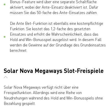
Bonus-Feature wird über eine separate Schaltfläche
aktiviert, wobei der Ante-Einsatz deaktiviert ist. Dafür
müssen Sie das 50-fache des Ante-Einsatzes zahlen.
Die Ante Bet-Funktion ist ebenfalls eine kostenpflichtige
Funktion. Sie kostet das 1,2-fache des gesetzten
Einsatzes und erhöht die Wahrscheinlichkeit, dass das
Hold and Win-Bonusspiel ausgelöst wird. In diesem Fall
werden die Gewinne auf der Grundlage des Grundeinsatzes
berechnet.
Solar Nova Megaways Slot-Freispiele
Solar Nova Megaways verfügt nicht über eine
Freispielfunktion. Allerdings wird eine Reihe von
Neudrehungen während des Hold and Win-Bonusspiels ohne
Bezahlung gespielt.