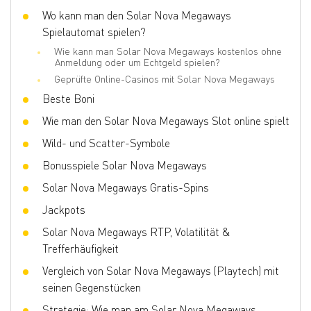
Jokers
Wo kann man den Solar Nova Megaways
Ja
Spielautomat spielen?
Scatter
Nein
Wie kann man Solar Nova Megaways kostenlos ohne
Spiele mit gleichen Chancen
Nein
Anmeldung oder um Echtgeld spielen?
Geprüfte Online-Casinos mit Solar Nova Megaways
Bonusspiele
Ante Bet, Hold and Win Spins, BuyBonus
Beste Boni
Volatilität
High
Wie man den Solar Nova Megaways Slot online spielt
3D-Slot
Ja
Wild- und Scatter-Symbole
Respins
Ja
Bonusspiele Solar Nova Megaways
Free Spins
Nein
Solar Nova Megaways Gratis-Spins
Wettlinie
0.1 - 20
Jackpots
Solar Nova Megaways RTP, Volatilität &
Trefferhäufigkeit
Vergleich von Solar Nova Megaways (Playtech) mit
seinen Gegenstücken
Strategie: Wie man am Solar Nova Megaways