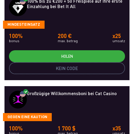
100% bis zu €200 + 50 Freispiele auf Ihre erste
Einzahlung bei Bet It All
MINDESTEINSATZ
100%
200 €
x25
bonus
max. betrag
umsatz
HOLEN
KEIN CODE
Großzügige Willkommensboni bei Cat Casino
GEGEN EINE KAUTION
100%
1 700 $
x35
bonus
max. betrag
umsatz