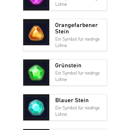
Löhne
Orangefarbener
Stein
Ein Symbol für niedrige
Löhne
Grünstein
Ein Symbol für niedrige
Löhne
Blauer Stein
Ein Symbol für niedrige
Löhne