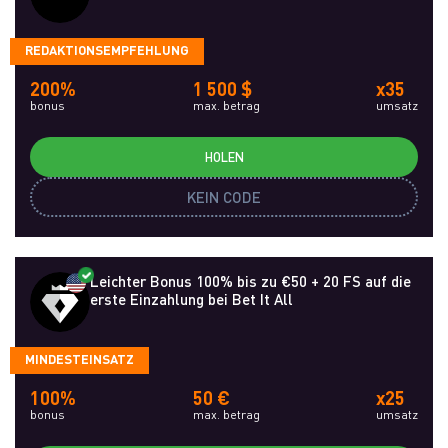
REDAKTIONSEMPFEHLUNG
200%
1 500 $
x35
bonus
max. betrag
umsatz
HOLEN
KEIN CODE
Leichter Bonus 100% bis zu €50 + 20 FS auf die
erste Einzahlung bei Bet It All
MINDESTEINSATZ
100%
50 €
x25
bonus
max. betrag
umsatz