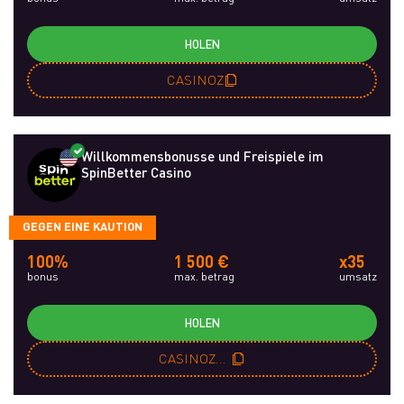
HOLEN
CASINOZ
Willkommensbonusse und Freispiele im
SpinBetter Casino
GEGEN EINE KAUTION
100%
1 500 €
x35
bonus
max. betrag
umsatz
HOLEN
CASINOZRU