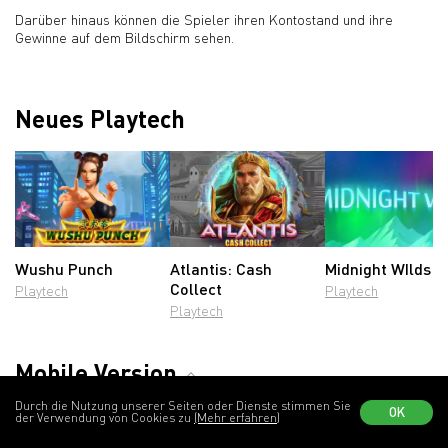
Darüber hinaus können die Spieler ihren Kontostand und ihre
Gewinne auf dem Bildschirm sehen.
Neues Playtech
Wushu Punch
Atlantis: Cash
Midnight WIlds
Collect
Playtech
Playtech
Playtech
Mobile Version
Durch die Nutzung unserer Seiten oder Dienste stimmen Sie
OK
Solar Nova Megaways wird einfach auf Android und iOS
der Verwendung von Cookies zu
(Mehr erfahren)
gestartet. Der
mobile Slot
ist genauso gut wie die Desktop-