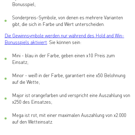
Bonusspiel;
Sonderpreis-Symbole, von denen es mehrere Varianten
gibt, die sich in Farbe und Wert unterscheiden.
Die Gewinnsymbole werden nur während des Hold and Win-
Bonusspiels aktiviert
. Sie können sein:
Mini - blau in der Farbe, geben einen x10 Preis zum
Einsatz;
Minor - weiß in der Farbe, garantiert eine x50 Belohnung
auf die Wette;
Major ist orangefarben und verspricht eine Auszahlung von
x250 des Einsatzes;
Mega ist rot, mit einer maximalen Auszahlung von x2.000
auf den Wetteinsatz.