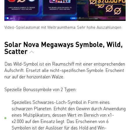
Video-Spielautomat mit Weltraumthema
Sehr hohe Auszahlungen
Solar Nova Megaways Symbole, Wild,
Scatter
Das Wild-Symbol ist ein Raumschiff mit einer entsprechenden
Aufschrift. Ersetzt alle nicht-spezifischen Symbole. Erscheint
nur auf der horizontalen Walze.
Spezielle Bonussymbole von 2 Typen:
Spezielles Schwarzes-Loch-Symbol in Form eines
schwarzen Planeten. Erhöht den Gewinn durch Anwendung
eines Multiplikators, dessen Wert im Bereich von x1-
x2.000 auf den Einsatz liegt. Das Erscheinen von 6
Symbolen ist der Auslöser für das Hold and Win-