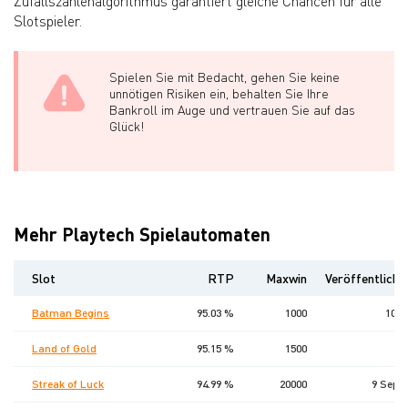
Zufallszahlenalgorithmus garantiert gleiche Chancen für alle
Slotspieler.
Spielen Sie mit Bedacht, gehen Sie keine
unnötigen Risiken ein, behalten Sie Ihre
Bankroll im Auge und vertrauen Sie auf das
Glück!
Mehr Playtech Spielautomaten
Slot
RTP
Maxwin
Veröffentlich
Batman Begins
95.03 %
1000
10 J
Land of Gold
95.15 %
1500
3
Streak of Luck
94.99 %
20000
9 Sept